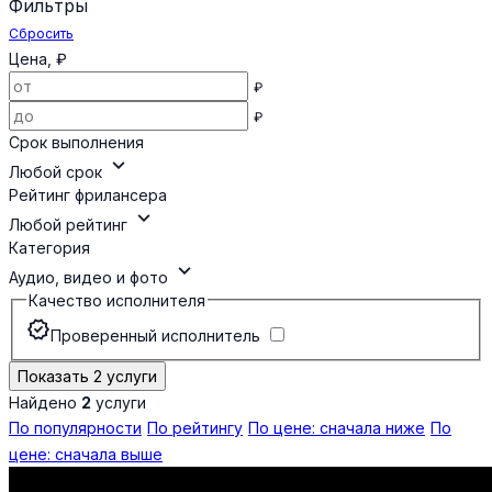
Фильтры
Сбросить
Цена, ₽
₽
₽
Срок выполнения
expand_more
Любой срок
Рейтинг фрилансера
expand_more
Любой рейтинг
Категория
expand_more
Аудио, видео и фото
Качество исполнителя
verified
Проверенный исполнитель
Показать 2 услуги
Найдено
2
услуги
По популярности
По рейтингу
По цене: сначала ниже
По
цене: сначала выше