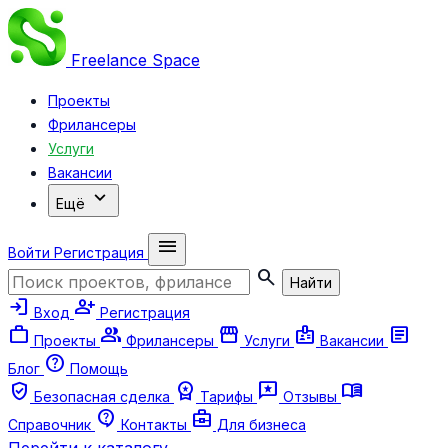
Freelance
Space
Проекты
Фрилансеры
Услуги
Вакансии
expand_more
Ещё
menu
Войти
Регистрация
search
Найти
login
person_add
Вход
Регистрация
work
group
storefront
badge
article
Проекты
Фрилансеры
Услуги
Вакансии
help
Блог
Помощь
verified_user
workspace_premium
reviews
menu_book
Безопасная сделка
Тарифы
Отзывы
contact_support
business_center
Справочник
Контакты
Для бизнеса