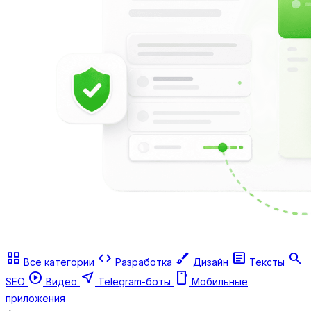
grid_view
code
brush
article
search
Все категории
Разработка
Дизайн
Тексты
play_circle
near_me
smartphone
SEO
Видео
Telegram-боты
Мобильные
приложения