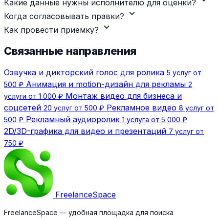
Какие данные нужны исполнителю для оценки?
expand_more
Когда согласовывать правки?
expand_more
Как провести приемку?
Связанные направления
Озвучка и дикторский голос для ролика
5 услуг от
Анимация и motion-дизайн для рекламы
500 ₽
2
Монтаж видео для бизнеса и
услуги от 1 000 ₽
соцсетей
Рекламное видео
20 услуг от 500 ₽
8 услуг от
Рекламный аудиоролик
500 ₽
1 услуга от 5 000 ₽
2D/3D-графика для видео и презентаций
7 услуг от
750 ₽
Freelance
Space
FreelanceSpace — удобная площадка для поиска