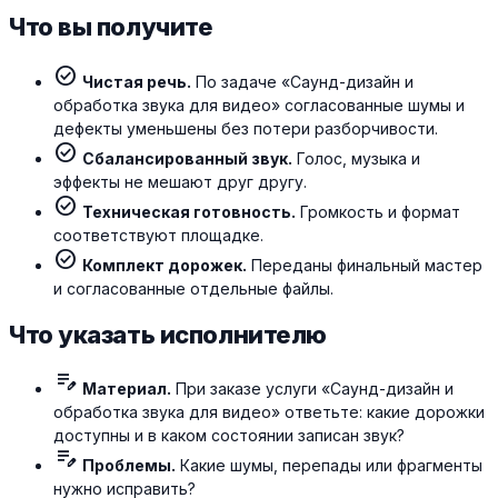
Что вы получите
check_circle
Чистая речь.
По задаче «Саунд-дизайн и
обработка звука для видео» согласованные шумы и
дефекты уменьшены без потери разборчивости.
check_circle
Сбалансированный звук.
Голос, музыка и
эффекты не мешают друг другу.
check_circle
Техническая готовность.
Громкость и формат
соответствуют площадке.
check_circle
Комплект дорожек.
Переданы финальный мастер
и согласованные отдельные файлы.
Что указать исполнителю
edit_note
Материал.
При заказе услуги «Саунд-дизайн и
обработка звука для видео» ответьте: какие дорожки
доступны и в каком состоянии записан звук?
edit_note
Проблемы.
Какие шумы, перепады или фрагменты
нужно исправить?