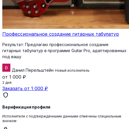
Профессиональное создание гитарных табулатур
Результат:
Предлагаю профессиональное создание
гитарных табулатур в программе Guitar Pro, адаптированных
под вашу
Данил Перельштейн
Новый исполнитель
от 1 000 ₽
2 дня
Заказать от 1 000 ₽
shield
Верификация профиля
Исполнители с подтверждёнными данными отмечены специальным
значком