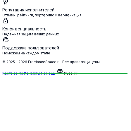
workspace_premium
Репутация исполнителей
Отзывы, рейтинги, портфолио и верификация
lock
Конфиденциальность
Надёжная защита ваших данных
support_agent
Поддержка пользователей
Поможем на каждом этапе
© 2025 - 2026 FreelanceSpace.ru. Все права защищены.
language
Карта сайта
Контакты
Помощь
Русский