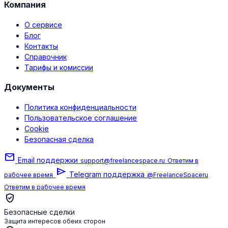
Компания
О сервисе
Блог
Контакты
Справочник
Тарифы и комиссии
Документы
Политика конфиденциальности
Пользовательское соглашение
Cookie
Безопасная сделка
mail
Email поддержки
support@freelancespace.ru
Ответим в
send
Telegram поддержка
рабочее время
@FreelanceSpaceru
Ответим в рабочее время
verified_user
Безопасные сделки
Защита интересов обеих сторон