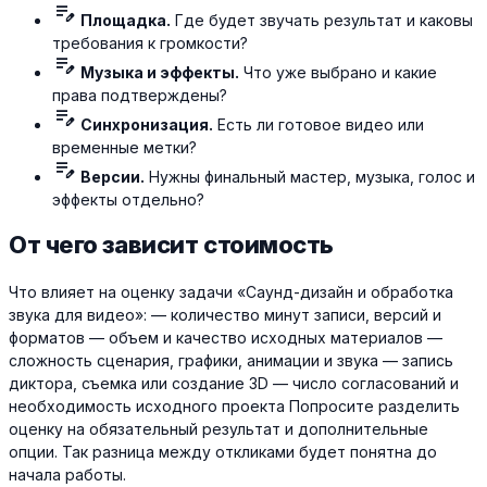
edit_note
Площадка.
Где будет звучать результат и каковы
требования к громкости?
edit_note
Музыка и эффекты.
Что уже выбрано и какие
права подтверждены?
edit_note
Синхронизация.
Есть ли готовое видео или
временные метки?
edit_note
Версии.
Нужны финальный мастер, музыка, голос и
эффекты отдельно?
От чего зависит стоимость
Что влияет на оценку задачи «Саунд-дизайн и обработка
звука для видео»: — количество минут записи, версий и
форматов — объем и качество исходных материалов —
сложность сценария, графики, анимации и звука — запись
диктора, съемка или создание 3D — число согласований и
необходимость исходного проекта Попросите разделить
оценку на обязательный результат и дополнительные
опции. Так разница между откликами будет понятна до
начала работы.