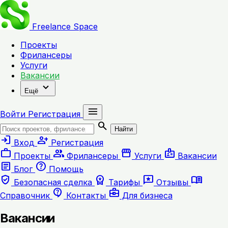
Freelance
Space
Проекты
Фрилансеры
Услуги
Вакансии
expand_more
Ещё
menu
Войти
Регистрация
search
Найти
login
person_add
Вход
Регистрация
work
group
storefront
badge
Проекты
Фрилансеры
Услуги
Вакансии
article
help
Блог
Помощь
verified_user
workspace_premium
reviews
menu_book
Безопасная сделка
Тарифы
Отзывы
contact_support
business_center
Справочник
Контакты
Для бизнеса
Вакансии