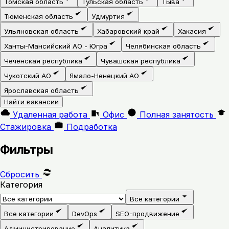
Томская область
Тульская область
Тыва
Тюменская область
Удмуртия
Ульяновская область
Хабаровский край
Хакасия
Ханты-Мансийский АО - Югра
Челябинская область
Чеченская республика
Чувашская республика
Чукотский АО
Ямало-Ненецкий АО
Ярославская область
Найти вакансии
Удаленная работа
Офис
Полная занятость
Стажировка
Подработка
Фильтры
Сбросить
Категория
Все категории
Все категории
DevOps
SEO-продвижение
Администрирование
Аналитика