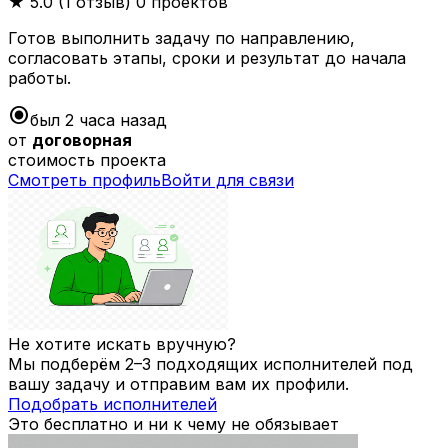
★
5.0 (1 отзыв)
0 проектов
Готов выполнить задачу по направлению,
согласовать этапы, сроки и результат до начала
работы.
radio_button_checked
был 2 часа назад
от
договорная
стоимость проекта
Смотреть профиль
Войти для связи
Не хотите искать вручную?
Мы подберём 2–3 подходящих исполнителей под
вашу задачу и отправим вам их профили.
Подобрать исполнителей
Это бесплатно и ни к чему не обязывает