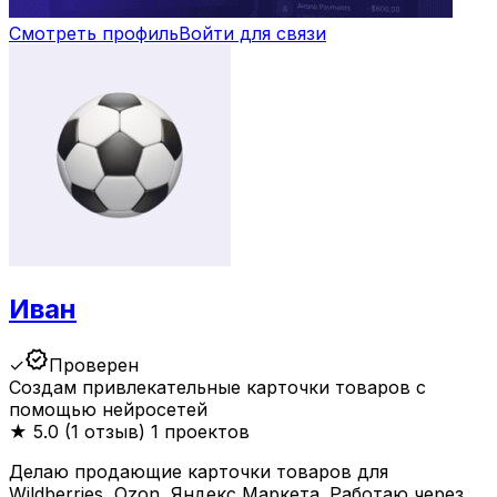
Смотреть профиль
Войти для связи
Иван
verified
✓
Проверен
Создам привлекательные карточки товаров с
помощью нейросетей
★
5.0 (1 отзыв)
1 проектов
Делаю продающие карточки товаров для
Wildberries, Ozon, Яндекс Маркета. Работаю через