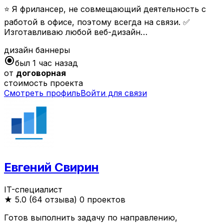
⭐️ Я фрилансер, не совмещающий деятельность с
работой в офисе, поэтому всегда на связи. ✅
Изготавливаю любой веб-дизайн…
дизайн
баннеры
radio_button_checked
был 1 час назад
от
договорная
стоимость проекта
Смотреть профиль
Войти для связи
Евгений Свирин
IT-специалист
★
5.0 (64 отзыва)
0 проектов
Готов выполнить задачу по направлению,