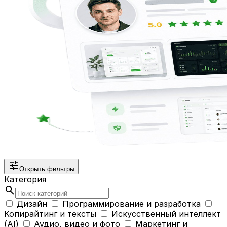
tune
Открыть фильтры
Категория
search
Дизайн
Программирование и разработка
Копирайтинг и тексты
Искусственный интеллект
(AI)
Аудио, видео и фото
Маркетинг и