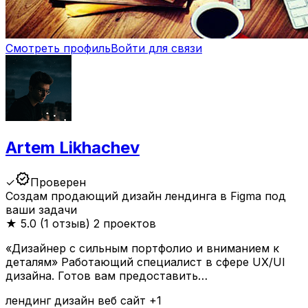
Смотреть профиль
Войти для связи
Artem Likhachev
verified
✓
Проверен
Создам продающий дизайн лендинга в Figma под
ваши задачи
★
5.0 (1 отзыв)
2 проектов
«Дизайнер с сильным портфолио и вниманием к
деталям» Работающий специалист в сфере UX/UI
дизайна. Готов вам предоставить…
лендинг
дизайн
веб
сайт
+1