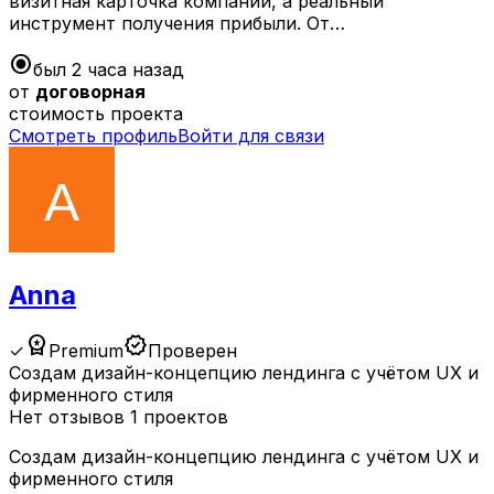
визитная карточка компании, а реальный
инструмент получения прибыли. От…
radio_button_checked
был 2 часа назад
от
договорная
стоимость проекта
Смотреть профиль
Войти для связи
Anna
workspace_premium
verified
✓
Premium
Проверен
Создам дизайн-концепцию лендинга с учётом UX и
фирменного стиля
Нет отзывов
1 проектов
Создам дизайн-концепцию лендинга с учётом UX и
фирменного стиля