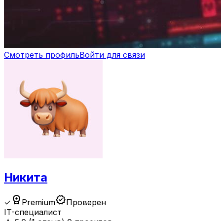
Смотреть профиль
Войти для связи
Никита
workspace_premium
verified
✓
Premium
Проверен
IT-специалист