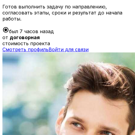
Готов выполнить задачу по направлению,
согласовать этапы, сроки и результат до начала
работы.
radio_button_checked
был 7 часов назад
от
договорная
стоимость проекта
Смотреть профиль
Войти для связи