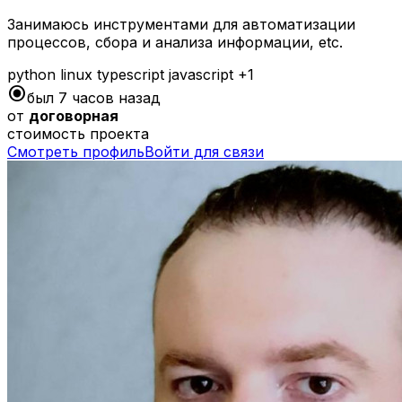
Занимаюсь инструментами для автоматизации
процессов, сбора и анализа информации, etc.
python
linux
typescript
javascript
+1
radio_button_checked
был 7 часов назад
от
договорная
стоимость проекта
Смотреть профиль
Войти для связи