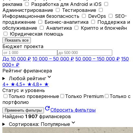
реклама
Разработка для Android и iOS
Администрирование
Тестирование
Информационная безопасность
DevOps
SEO-
продвижение
Бизнес-аналитика
Поддержка и
обслуживание
Аналитика
Крипто и блокчейн
Юридическая помощь
Показать все
Бюджет проекта
До 10 000 ₽
10 000 – 50 000 ₽
50 000 – 150 000 ₽
150
000+ ₽
Рейтинг фрилансера
expand_more
Любой рейтинг
4+ ★
4.5+ ★
4.8+ ★
Статус и уровень
Только проверенные
Только Premium
Только с
портфолио
refresh
Сбросить фильтры
Применить фильтры
Найдено
1 907
фрилансеров
expand_more
Сортировка: Популярные