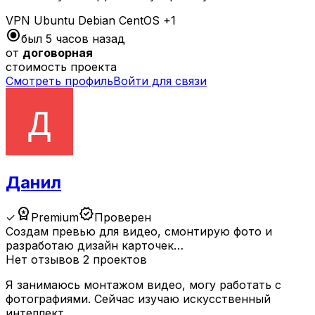
VPN
Ubuntu
Debian
CentOS
+1
radio_button_checked
был 5 часов назад
от
договорная
стоимость проекта
Смотреть профиль
Войти для связи
Данил
workspace_premium
verified
✓
Premium
Проверен
Создам превью для видео, смонтирую фото и
разработаю дизайн карточек…
Нет отзывов
2 проектов
Я занимаюсь монтажом видео, могу работать с
фотографиями. Сейчас изучаю искусственный
интеллект.