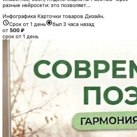
разные нейросети: это позволяет…
Инфографика
Карточки товаров
Дизайн.
schedule
radio_button_checked
Срок от 1 день
был 3 часа назад
от
500 ₽
срок от 1 день