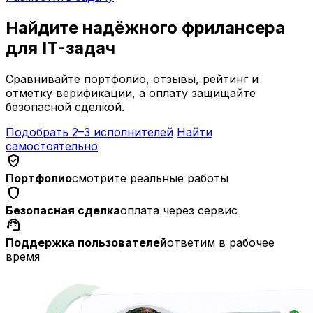
Найдите надёжного фрилансера
для IT-задач
Сравнивайте портфолио, отзывы, рейтинг и
отметку верификации, а оплату защищайте
безопасной сделкой.
Подобрать 2–3 исполнителей
Найти
самостоятельно
verified_user
Портфолио
смотрите реальные работы
shield
Безопасная сделка
оплата через сервис
support_agent
Поддержка пользователей
ответим в рабочее
время