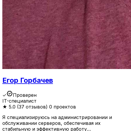
Егор Горбачев
verified
✓
Проверен
IT-специалист
★
5.0 (37 отзывов)
0 проектов
Я специализируюсь на администрировании и
обслуживании серверов, обеспечивая их
стабильную и эффективную работу…