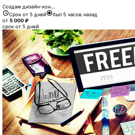
Создам дизайн-кон…
schedule
radio_button_checked
Срок от 5 дней
был 5 часов назад
от
5 000 ₽
срок от 5 дней