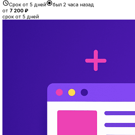
schedule
radio_button_checked
Срок от 5 дней
был 2 часа назад
от
7 200 ₽
срок от 5 дней