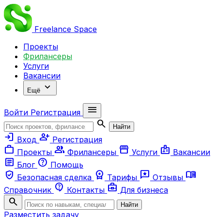
Freelance
Space
Проекты
Фрилансеры
Услуги
Вакансии
expand_more
Ещё
menu
Войти
Регистрация
search
Найти
login
person_add
Вход
Регистрация
work
group
storefront
badge
Проекты
Фрилансеры
Услуги
Вакансии
article
help
Блог
Помощь
verified_user
workspace_premium
reviews
menu_book
Безопасная сделка
Тарифы
Отзывы
contact_support
business_center
Справочник
Контакты
Для бизнеса
search
Найти
Разместить задачу