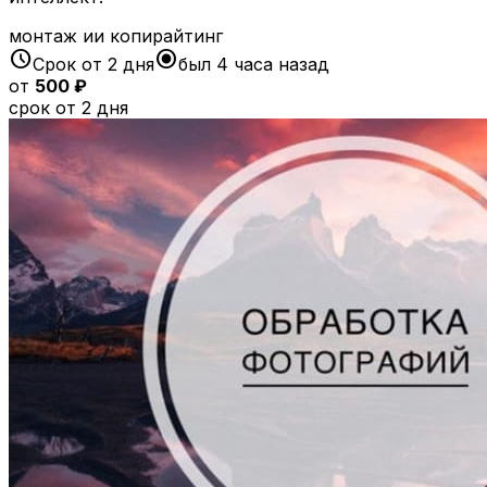
монтаж ии копирайтинг
schedule
radio_button_checked
Срок от 2 дня
был 4 часа назад
от
500 ₽
срок от 2 дня