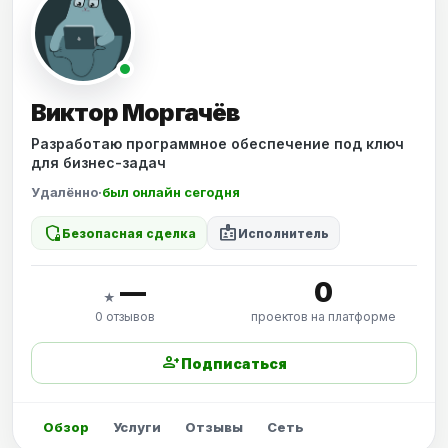
Виктор Моргачёв
Разработаю программное обеспечение под ключ
для бизнес-задач
Удалённо
·
был онлайн сегодня
shield_locked
badge
Безопасная сделка
Исполнитель
—
0
★
0 отзывов
проектов на платформе
person_add
Подписаться
Обзор
Услуги
Отзывы
Сеть