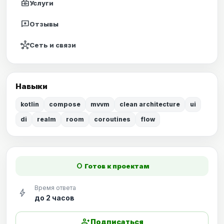
business_center
Услуги
reviews
Отзывы
hub
Сеть и связи
Навыки
kotlin
compose
mvvm
clean architecture
ui
di
realm
room
coroutines
flow
fiber_manual_record
Готов к проектам
Время ответа
bolt
до 2 часов
person_add
Подписаться