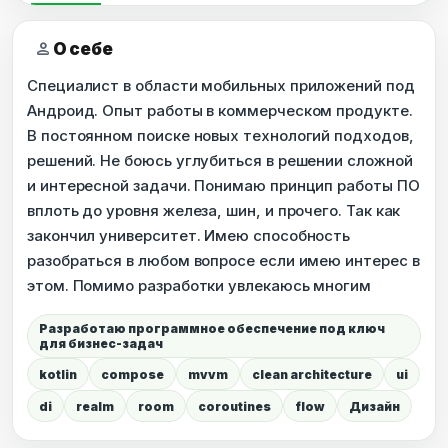
person
О себе
Специалист в области мобильных приложений под
Андроид. Опыт работы в коммерческом продукте.
В постоянном поиске новых технологий подходов,
решений. Не боюсь углубиться в решении сложной
и интересной задачи. Понимаю принцип работы ПО
вплоть до уровня железа, шин, и прочего. Так как
закончил университет. Имею способность
разобраться в любом вопросе если имею интерес в
этом. Помимо разработки увлекаюсь многим
Разработаю программное обеспечение под ключ
для бизнес-задач
kotlin
compose
mvvm
clean architecture
ui
di
realm
room
coroutines
flow
Дизайн