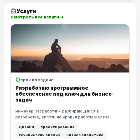
business_center
Услуги
Смотреть все услуги →
schedule
срок по задаче
Разработаю программное
обеспечение под ключ для бизнес-
задач
Инженер разработчик разбирающийся в
разработке, вплоть до уровня работы железа
Дизайн
проектирование
технический анализ
бизнес аналитика