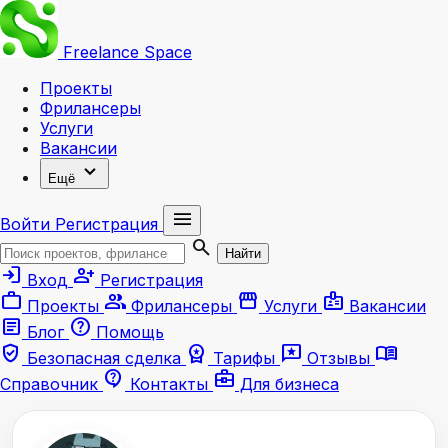
Freelance
Space
Проекты
Фрилансеры
Услуги
Вакансии
expand_more
Ещё
menu
Войти
Регистрация
search
Найти
login
person_add
Вход
Регистрация
work
group
storefront
badge
Проекты
Фрилансеры
Услуги
Вакансии
article
help
Блог
Помощь
verified_user
workspace_premium
reviews
menu_book
Безопасная сделка
Тарифы
Отзывы
contact_support
business_center
Справочник
Контакты
Для бизнеса