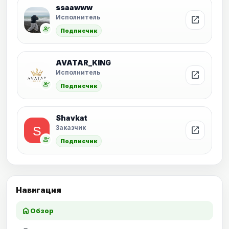
ssaawww
Исполнитель
open_in_new
person_check
Подписчик
AVATAR_KING
Исполнитель
open_in_new
person_check
Подписчик
Shavkat
Заказчик
open_in_new
person_check
Подписчик
Навигация
home
Обзор