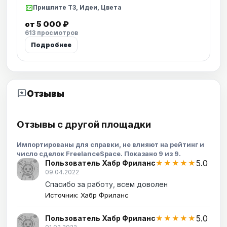
fact_check
Пришлите ТЗ, Идеи, Цвета
от 5 000 ₽
613 просмотров
Подробнее
reviews
Отзывы
Отзывы с другой площадки
Импортированы для справки, не влияют на рейтинг и
число сделок FreelanceSpace. Показано 9 из 9.
5.0
Пользователь Хабр Фриланс
★★★★★
09.04.2022
Спасибо за работу, всем доволен
Источник: Хабр Фриланс
5.0
Пользователь Хабр Фриланс
★★★★★