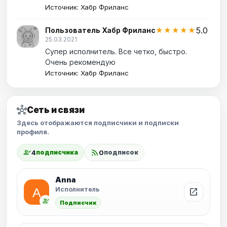
Источник: Хабр Фриланс
5.0
Пользователь Хабр Фриланс
★★★★★
25.03.2021
Супер исполнитель. Все четко, быстро.
Очень рекомендую
Источник: Хабр Фриланс
hub
Сеть и связи
Здесь отображаются подписчики и подписки
профиля.
person_check
rss_feed
4
0
подписчика
подписок
Anna
Исполнитель
open_in_new
person_check
Подписчик