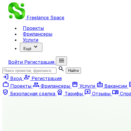
Freelance
Space
Проекты
Фрилансеры
Услуги
expand_more
Ещё
menu
Войти
Регистрация
search
Найти
login
person_add
Вход
Регистрация
work
group
storefront
badge
ar
Проекты
Фрилансеры
Услуги
Вакансии
verified_user
workspace_premium
reviews
menu_book
Безопасная сделка
Тарифы
Отзывы
Спр