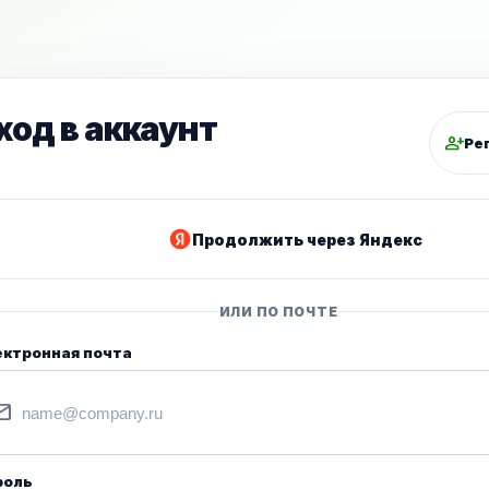
ход в аккаунт
person_add
Ре
Продолжить через Яндекс
ИЛИ ПО ПОЧТЕ
ектронная почта
il
роль