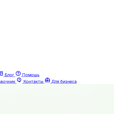
ticle
help
Блог
Помощь
contact_support
business_center
авочник
Контакты
Для бизнеса