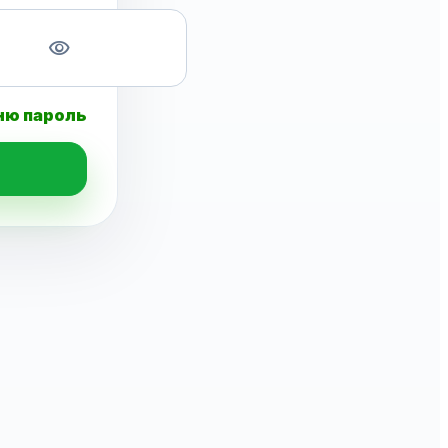
visibility
ню пароль