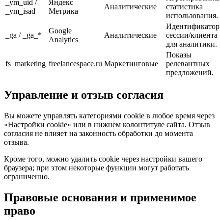
_ym_uid /
Яндекс
Аналитические
статистика
_ym_isad
Метрика
использования.
Идентификатор
Google
_ga / _ga_*
Аналитические
сессии/клиента
Analytics
для аналитики.
Показы
fs_marketing
freelancespace.ru
Маркетинговые
релевантных
предложений.
Управление и отзыв согласия
Вы можете управлять категориями cookie в любое время через
«Настройки cookie» или в нижнем колонтитуле сайта. Отзыв
согласия не влияет на законность обработки до момента
отзыва.
Кроме того, можно удалить cookie через настройки вашего
браузера; при этом некоторые функции могут работать
ограниченно.
Правовые основания и применимое
право