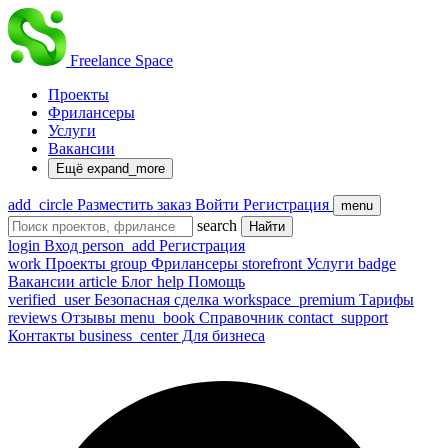
Freelance
Space
Проекты
Фрилансеры
Услуги
Вакансии
Ещё
expand_more
add_circle
Разместить заказ
Войти
Регистрация
menu
search
Найти
login
Вход
person_add
Регистрация
work
Проекты
group
Фрилансеры
storefront
Услуги
badge
Вакансии
article
Блог
help
Помощь
verified_user
Безопасная сделка
workspace_premium
Тарифы
reviews
Отзывы
menu_book
Справочник
contact_support
Контакты
business_center
Для бизнеса