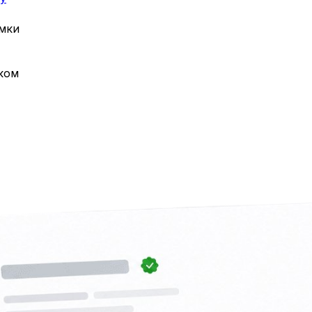
ёмки
ком