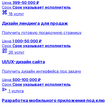
Цена
399–50 000 ₽
Срок
Срок указывает исполнитель
design_services
18 услуг
Дизайн лендинга для продаж
Получить готовую посадочную страницу
Цена
1 000–50 000 ₽
Срок
Срок указывает исполнитель
dashboard_customize
26 услуг
UI/UX-дизайн сайта
Получить дизайн интерфейса под задачу
Цена
500–100 000 ₽
Срок
Срок указывает исполнитель
send
1 услуга
Разработка мобильного приложения под клю