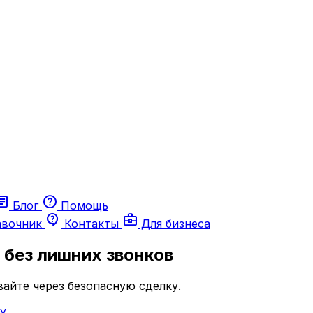
ticle
help
Блог
Помощь
contact_support
business_center
авочник
Контакты
Для бизнеса
—
без лишних звонков
айте через безопасную сделку.
у