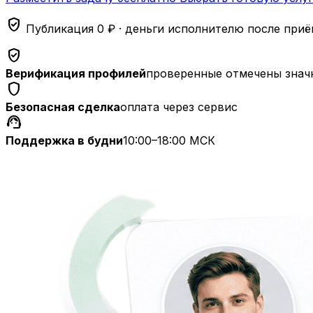
verified_user
Публикация 0 ₽ · деньги исполнителю после при
verified_user
Верификация профилей
проверенные отмечены знач
shield
Безопасная сделка
оплата через сервис
support_agent
Поддержка в будни
10:00–18:00 МСК