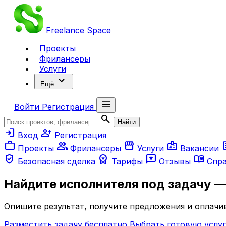
Freelance
Space
Проекты
Фрилансеры
Услуги
expand_more
Ещё
menu
Войти
Регистрация
search
Найти
login
person_add
Вход
Регистрация
work
group
storefront
badge
ar
Проекты
Фрилансеры
Услуги
Вакансии
verified_user
workspace_premium
reviews
menu_book
Безопасная сделка
Тарифы
Отзывы
Спр
Найдите исполнителя под задачу 
Опишите результат, получите предложения и оплачив
Разместить задачу бесплатно
Выбрать готовую услуг