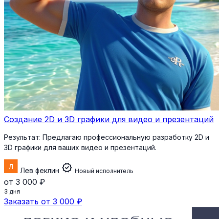
Создание 2D и 3D графики для видео и презентаций
Результат:
Предлагаю профессиональную разработку 2D и
3D графики для ваших видео и презентаций.
verified
Лев феклин
Новый исполнитель
от 3 000 ₽
3 дня
Заказать от 3 000 ₽