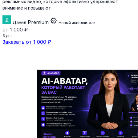
рекламных видео, которые эффективно удерживают
внимание и повышают
verified
Premium
Данил
Новый исполнитель
от 1 000 ₽
3 дня
Заказать от 1 000 ₽