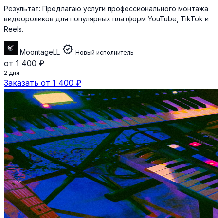
Результат:
Предлагаю услуги профессионального монтажа
видеороликов для популярных платформ YouTube, TikTok и
Reels.
verified
MoontageLL
Новый исполнитель
от 1 400 ₽
2 дня
Заказать от 1 400 ₽