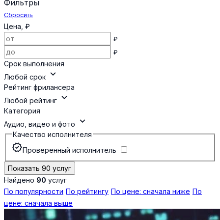
Фильтры
Сбросить
Цена, ₽
₽
₽
Срок выполнения
expand_more
Любой срок
Рейтинг фрилансера
expand_more
Любой рейтинг
Категория
expand_more
Аудио, видео и фото
Качество исполнителя
verified
Проверенный исполнитель
Показать 90 услуг
Найдено
90
услуг
По популярности
По рейтингу
По цене: сначала ниже
По
цене: сначала выше