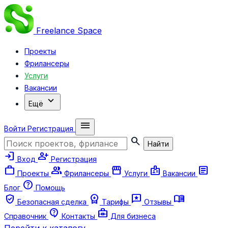
Freelance
Space
Проекты
Фрилансеры
Услуги
Вакансии
expand_more
Ещё
menu
Войти
Регистрация
search
Найти
login
person_add
Вход
Регистрация
work
group
storefront
badge
article
Проекты
Фрилансеры
Услуги
Вакансии
help
Блог
Помощь
verified_user
workspace_premium
reviews
menu_book
Безопасная сделка
Тарифы
Отзывы
contact_support
business_center
Справочник
Контакты
Для бизнеса