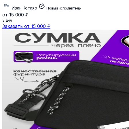
verified
Иван Котляр
Новый исполнитель
от 15 000 ₽
3 дня
Заказать от 15 000 ₽