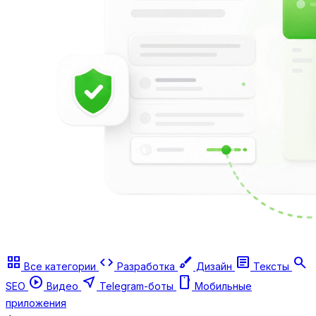
grid_view
code
brush
article
search
Все категории
Разработка
Дизайн
Тексты
play_circle
near_me
smartphone
SEO
Видео
Telegram-боты
Мобильные
приложения