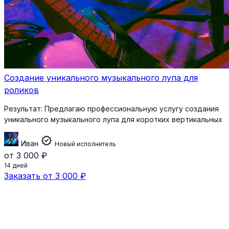
Создание уникального музыкального лупа для
роликов
Результат:
Предлагаю профессиональную услугу создания
уникального музыкального лупа для коротких вертикальных
verified
Иван
Новый исполнитель
от 3 000 ₽
14 дней
Заказать от 3 000 ₽