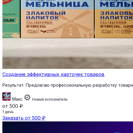
Создание эффективных карточек товаров
Результат:
Предлагаю профессиональную разработку товарных
verified
Макс
Новый исполнитель
от 500 ₽
1 день
Заказать от 500 ₽