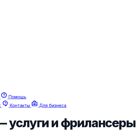
help
г
Помощь
contact_support
business_center
к
Контакты
Для бизнеса
— услуги и фрилансеры