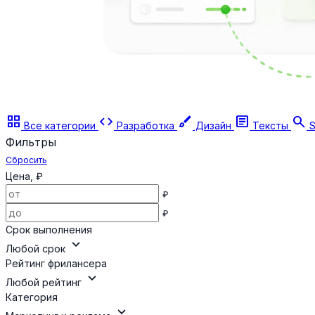
grid_view
code
brush
article
search
Все категории
Разработка
Дизайн
Тексты
S
Фильтры
Сбросить
Цена, ₽
₽
₽
Срок выполнения
expand_more
Любой срок
Рейтинг фрилансера
expand_more
Любой рейтинг
Категория
expand_more