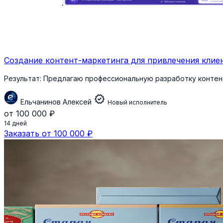
Создание контент-маркетинга для привлечения клие
Результат:
Предлагаю профессиональную разработку контент
verified
Ельчанинов Алексей
Новый исполнитель
от 100 000 ₽
14 дней
Заказать от 100 000 ₽