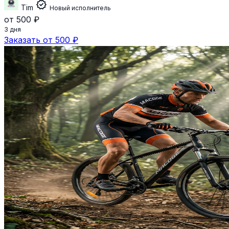
verified
Tim
Новый исполнитель
от 500 ₽
3 дня
Заказать от 500 ₽