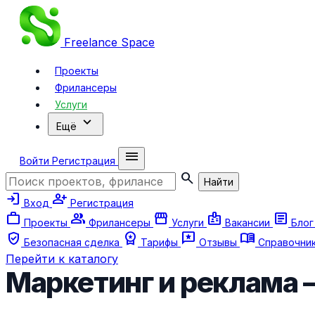
Freelance
Space
Проекты
Фрилансеры
Услуги
expand_more
Ещё
menu
Войти
Регистрация
search
Найти
login
person_add
Вход
Регистрация
work
group
storefront
badge
article
Проекты
Фрилансеры
Услуги
Вакансии
Бло
verified_user
workspace_premium
reviews
menu_book
Безопасная сделка
Тарифы
Отзывы
Справочни
Перейти к каталогу
Маркетинг и реклама 