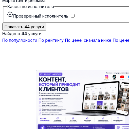
Маркетинг и реклама
Качество исполнителя
verified
Проверенный исполнитель
Показать 44 услуги
Найдено
44
услуги
По популярности
По рейтингу
По цене: сначала ниже
По цене