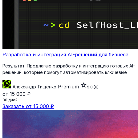
Разработка и интеграция AI-решений для бизнеса
Результат:
Предлагаю разработку и интеграцию готовых AI-
решений, которые помогут автоматизировать ключевые
star
Premium
Александр Тищенко
5.0
(8)
от 15 000 ₽
30 дней
Заказать от 15 000 ₽