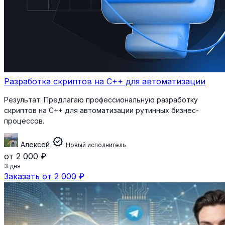
Разработка скриптов на C++ для автоматизации
Результат:
Предлагаю профессиональную разработку
скриптов на C++ для автоматизации рутинных бизнес-
процессов.
verified
Алексей
Новый исполнитель
от 2 000 ₽
3 дня
Заказать от 2 000 ₽