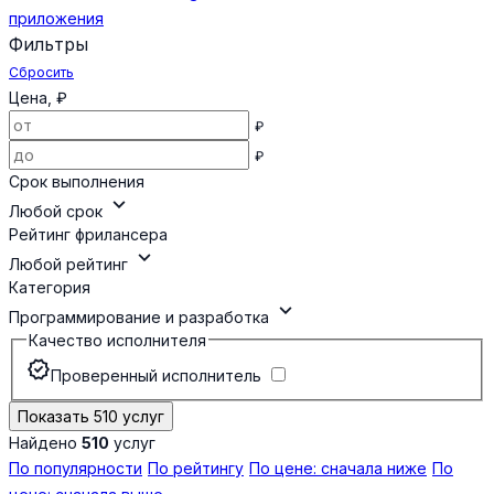
приложения
Фильтры
Сбросить
Цена, ₽
₽
₽
Срок выполнения
expand_more
Любой срок
Рейтинг фрилансера
expand_more
Любой рейтинг
Категория
expand_more
Программирование и разработка
Качество исполнителя
verified
Проверенный исполнитель
Показать 510 услуг
Найдено
510
услуг
По популярности
По рейтингу
По цене: сначала ниже
По