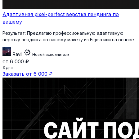
Адаптивная pixel-perfect верстка лендинга по
вашему
Результат:
Предлагаю профессиональную адаптивную
верстку лендинга по вашему макету из Figma или на основе
verified
Ravil
Новый исполнитель
от 6 000 ₽
3 дня
Заказать от 6 000 ₽