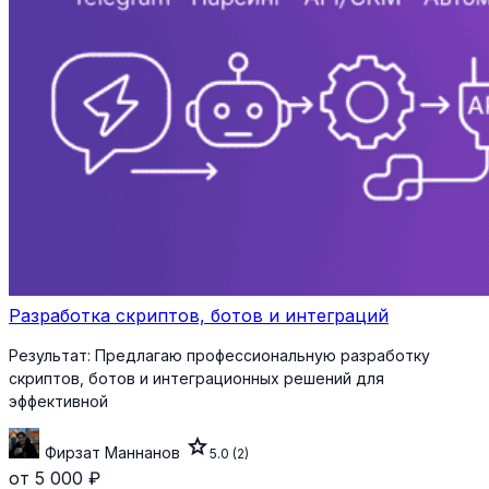
Разработка скриптов, ботов и интеграций
Результат:
Предлагаю профессиональную разработку
скриптов, ботов и интеграционных решений для
эффективной
star
Фирзат Маннанов
5.0
(2)
от 5 000 ₽