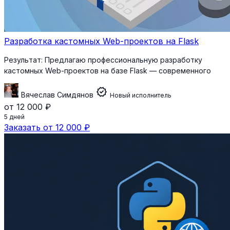
Разработка кастомных Web-проектов на Flask
Результат:
Предлагаю профессиональную разработку
кастомных Web-проектов на базе Flask — современного
verified
Вячеслав Симдянов
Новый исполнитель
от 12 000 ₽
5 дней
Заказать от 12 000 ₽