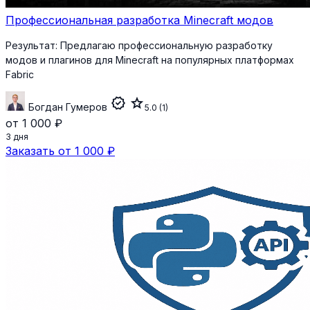
Профессиональная разработка Minecraft модов
Результат:
Предлагаю профессиональную разработку
модов и плагинов для Minecraft на популярных платформах
Fabric
verified
star
Богдан Гумеров
5.0
(1)
от 1 000 ₽
3 дня
Заказать от 1 000 ₽