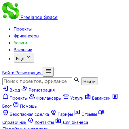
Freelance
Space
Проекты
Фрилансеры
Услуги
Вакансии
expand_more
Ещё
menu
Войти
Регистрация
search
Найти
login
person_add
Вход
Регистрация
work
group
storefront
badge
article
Проекты
Фрилансеры
Услуги
Вакансии
help
Блог
Помощь
verified_user
workspace_premium
reviews
menu_book
Безопасная сделка
Тарифы
Отзывы
contact_support
business_center
Справочник
Контакты
Для бизнеса