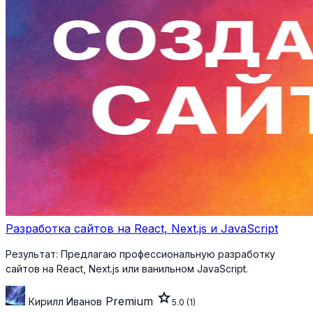
Разработка сайтов на React, Next.js и JavaScript
Результат:
Предлагаю профессиональную разработку
сайтов на React, Next.js или ванильном JavaScript.
star
Premium
Кирилл Иванов
5.0
(1)