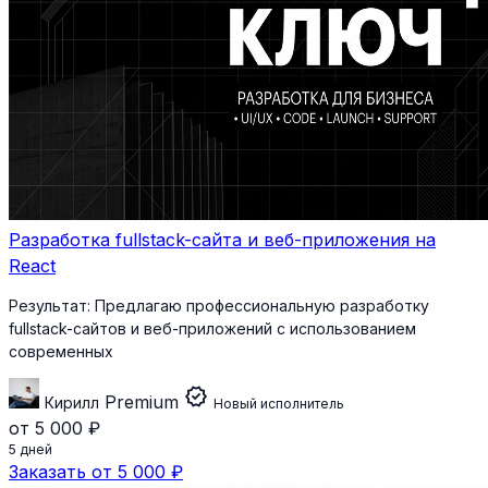
Разработка fullstack-сайта и веб-приложения на
React
Результат:
Предлагаю профессиональную разработку
fullstack-сайтов и веб-приложений с использованием
современных
verified
Premium
Кирилл
Новый исполнитель
от 5 000 ₽
5 дней
Заказать от 5 000 ₽