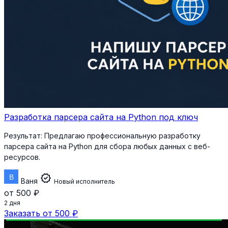
Разработка парсера сайта на Python под ключ
Результат:
Предлагаю профессиональную разработку
парсера сайта на Python для сбора любых данных с веб-
ресурсов.
verified
Ваня
Новый исполнитель
от 500 ₽
2 дня
Заказать от 500 ₽