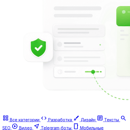
grid_view
code
brush
article
search
Все категории
Разработка
Дизайн
Тексты
play_circle
near_me
smartphone
SEO
Видео
Telegram-боты
Мобильные