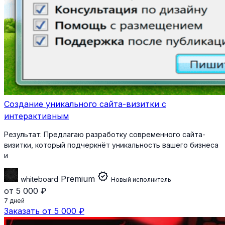
Создание уникального сайта-визитки с
интерактивным
Результат:
Предлагаю разработку современного сайта-
визитки, который подчеркнёт уникальность вашего бизнеса
и
verified
Premium
whiteboard
Новый исполнитель
от 5 000 ₽
7 дней
Заказать от 5 000 ₽