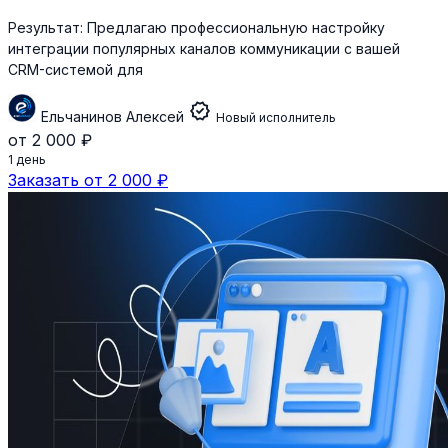
Результат:
Предлагаю профессиональную настройку
интеграции популярных каналов коммуникации с вашей
CRM-системой для
verified
Ельчанинов Алексей
Новый исполнитель
от 2 000 ₽
1 день
Заказать от 2 000 ₽