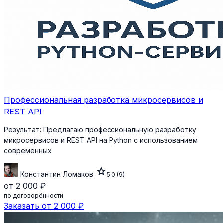
Профессиональная разработка микросервисов и
REST API
Результат:
Предлагаю профессиональную разработку
микросервисов и REST API на Python с использованием
современных
star
Константин Ломаков
5.0
(9)
от 2 000 ₽
по договорённости
Заказать от 2 000 ₽