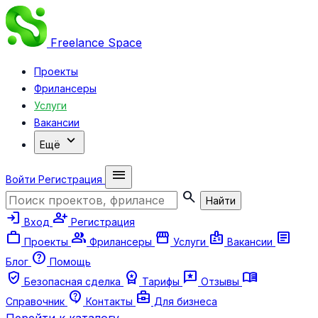
Freelance
Space
Проекты
Фрилансеры
Услуги
Вакансии
expand_more
Ещё
menu
Войти
Регистрация
search
Найти
login
person_add
Вход
Регистрация
work
group
storefront
badge
article
Проекты
Фрилансеры
Услуги
Вакансии
help
Блог
Помощь
verified_user
workspace_premium
reviews
menu_book
Безопасная сделка
Тарифы
Отзывы
contact_support
business_center
Справочник
Контакты
Для бизнеса