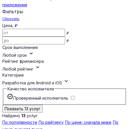
приложения
Фильтры
Сбросить
Цена, ₽
₽
₽
Срок выполнения
expand_more
Любой срок
Рейтинг фрилансера
expand_more
Любой рейтинг
Категория
expand_more
Разработка для Android и iOS
Качество исполнителя
verified
Проверенный исполнитель
Показать 13 услуг
Найдено
13
услуг
По популярности
По рейтингу
По цене: сначала ниже
По