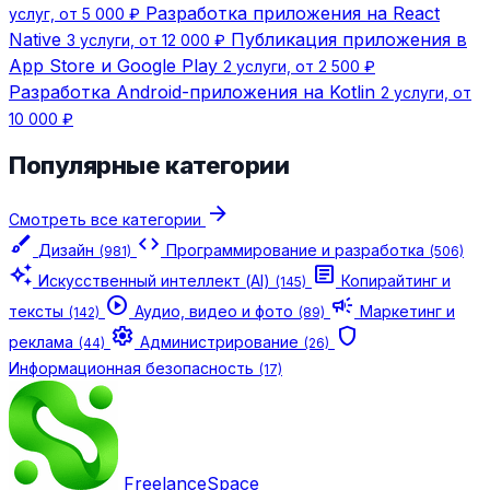
Разработка приложения на React
услуг, от 5 000 ₽
Native
Публикация приложения в
3 услуги, от 12 000 ₽
App Store и Google Play
2 услуги, от 2 500 ₽
Разработка Android-приложения на Kotlin
2 услуги, от
10 000 ₽
Популярные категории
arrow_forward
Смотреть все категории
brush
code
Дизайн
Программирование и разработка
(981)
(506)
auto_awesome
article
Искусственный интеллект (AI)
Копирайтинг и
(145)
play_circle
campaign
тексты
Аудио, видео и фото
Маркетинг и
(142)
(89)
settings
shield
реклама
Администрирование
(44)
(26)
Информационная безопасность
(17)
Freelance
Space