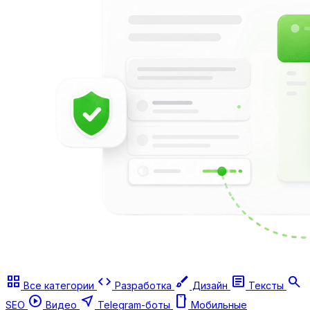
grid_view
code
brush
article
search
Все категории
Разработка
Дизайн
Тексты
play_circle
near_me
smartphone
SEO
Видео
Telegram-боты
Мобильные