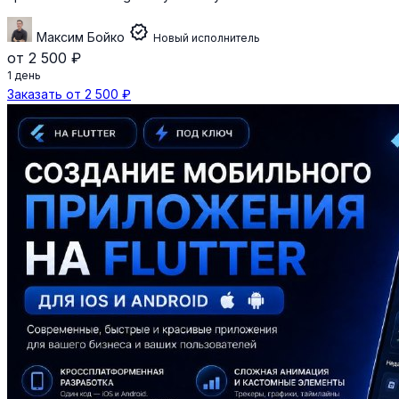
verified
Максим Бойко
Новый исполнитель
от 2 500 ₽
1 день
Заказать от 2 500 ₽