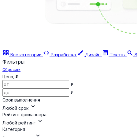
grid_view
code
brush
article
search
Все категории
Разработка
Дизайн
Тексты
S
Фильтры
Сбросить
Цена, ₽
₽
₽
Срок выполнения
expand_more
Любой срок
Рейтинг фрилансера
expand_more
Любой рейтинг
Категория
expand_more