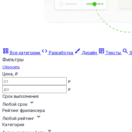
grid_view
code
brush
article
search
Все категории
Разработка
Дизайн
Тексты
S
Фильтры
Сбросить
Цена, ₽
₽
₽
Срок выполнения
expand_more
Любой срок
Рейтинг фрилансера
expand_more
Любой рейтинг
Категория
expand_more