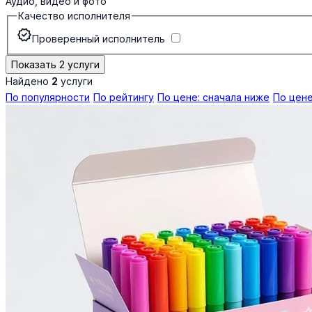
Аудио, видео и фото
Качество исполнителя
verified
Проверенный исполнитель
Показать 2 услуги
Найдено
2
услуги
По популярности
По рейтингу
По цене: сначала ниже
По цене