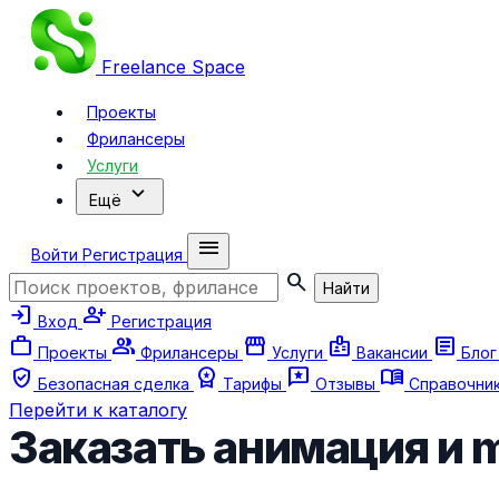
Freelance
Space
Проекты
Фрилансеры
Услуги
expand_more
Ещё
menu
Войти
Регистрация
search
Найти
login
person_add
Вход
Регистрация
work
group
storefront
badge
article
Проекты
Фрилансеры
Услуги
Вакансии
Бло
verified_user
workspace_premium
reviews
menu_book
Безопасная сделка
Тарифы
Отзывы
Справочни
Перейти к каталогу
Заказать анимация и 