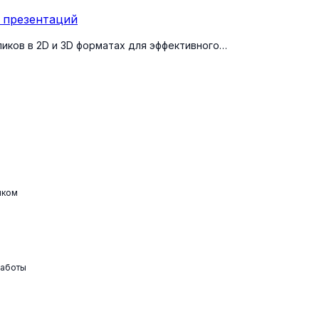
 презентаций
ков в 2D и 3D форматах для эффективного…
чком
работы