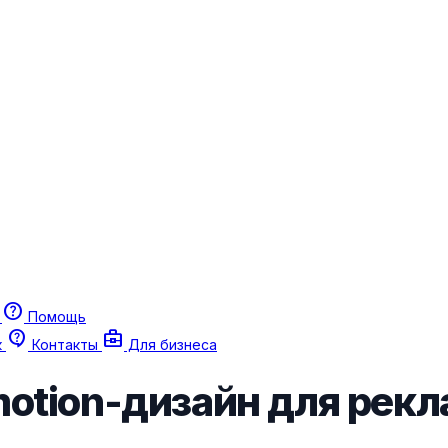
help
г
Помощь
contact_support
business_center
к
Контакты
Для бизнеса
motion-дизайн для рек