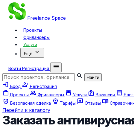
Freelance
Space
Проекты
Фрилансеры
Услуги
expand_more
Ещё
menu
Войти
Регистрация
search
Найти
login
person_add
Вход
Регистрация
work
group
storefront
badge
article
Проекты
Фрилансеры
Услуги
Вакансии
Бло
verified_user
workspace_premium
reviews
menu_book
Безопасная сделка
Тарифы
Отзывы
Справочни
Перейти к каталогу
Заказать антивирусная