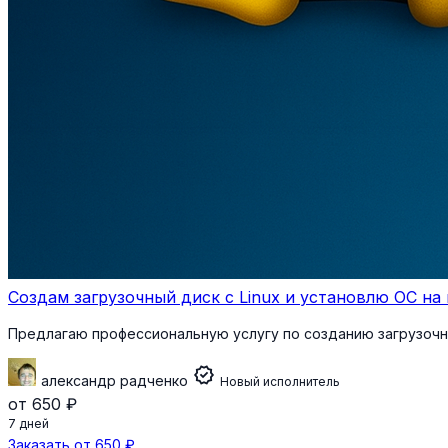
Создам загрузочный диск с Linux и установлю ОС н
Предлагаю профессиональную услугу по созданию загрузочн
verified
александр радченко
Новый исполнитель
от 650 ₽
7 дней
Заказать от 650 ₽