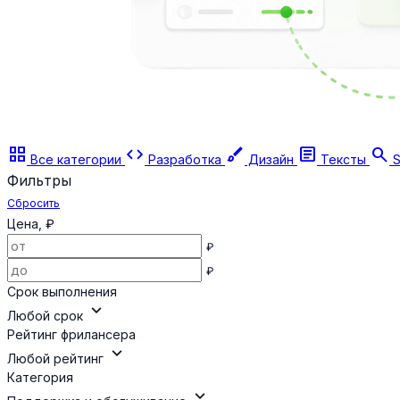
grid_view
code
brush
article
search
Все категории
Разработка
Дизайн
Тексты
S
Фильтры
Сбросить
Цена, ₽
₽
₽
Срок выполнения
expand_more
Любой срок
Рейтинг фрилансера
expand_more
Любой рейтинг
Категория
expand_more