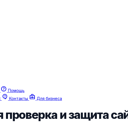
help
г
Помощь
contact_support
business_center
к
Контакты
Для бизнеса
 проверка и защита са