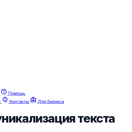
help
г
Помощь
contact_support
business_center
к
Контакты
Для бизнеса
уникализация текста