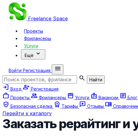
Freelance
Space
Проекты
Фрилансеры
Услуги
expand_more
Ещё
menu
Войти
Регистрация
search
Найти
login
person_add
Вход
Регистрация
work
group
storefront
badge
article
Проекты
Фрилансеры
Услуги
Вакансии
Бло
verified_user
workspace_premium
reviews
menu_book
Безопасная сделка
Тарифы
Отзывы
Справочни
Перейти к каталогу
Заказать рерайтинг и 