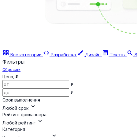
grid_view
code
brush
article
search
Все категории
Разработка
Дизайн
Тексты
S
Фильтры
Сбросить
Цена, ₽
₽
₽
Срок выполнения
expand_more
Любой срок
Рейтинг фрилансера
expand_more
Любой рейтинг
Категория
expand_more