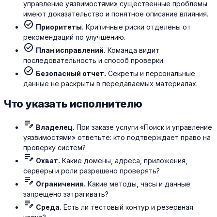
управление уязвимостями» существенные проблемы
имеют доказательство и понятное описание влияния.
check_circle
Приоритеты.
Критичные риски отделены от
рекомендаций по улучшению.
check_circle
План исправлений.
Команда видит
последовательность и способ проверки.
check_circle
Безопасный отчет.
Секреты и персональные
данные не раскрыты в передаваемых материалах.
Что указать исполнителю
edit_note
Владелец.
При заказе услуги «Поиск и управление
уязвимостями» ответьте: кто подтверждает право на
проверку систем?
edit_note
Охват.
Какие домены, адреса, приложения,
серверы и роли разрешено проверять?
edit_note
Ограничения.
Какие методы, часы и данные
запрещено затрагивать?
edit_note
Среда.
Есть ли тестовый контур и резервная