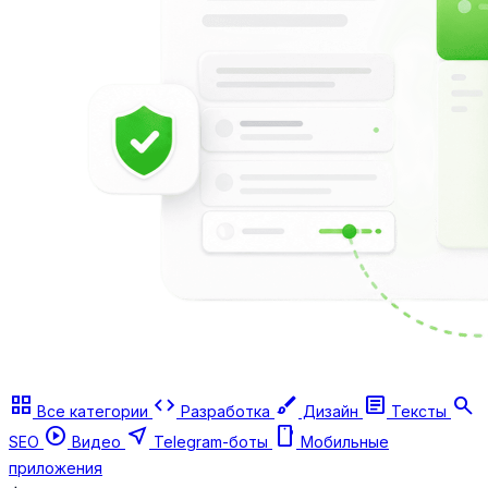
grid_view
code
brush
article
search
Все категории
Разработка
Дизайн
Тексты
play_circle
near_me
smartphone
SEO
Видео
Telegram-боты
Мобильные
приложения