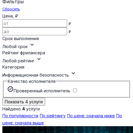
Фильтры
Сбросить
Цена, ₽
₽
₽
Срок выполнения
expand_more
Любой срок
Рейтинг фрилансера
expand_more
Любой рейтинг
Категория
expand_more
Информационная безопасность
Качество исполнителя
verified
Проверенный исполнитель
Показать 4 услуги
Найдено
4
услуги
По популярности
По рейтингу
По цене: сначала ниже
По
цене: сначала выше