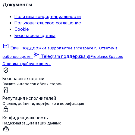
Документы
Политика конфиденциальности
Пользовательское соглашение
Cookie
Безопасная сделка
mail
Email поддержки
support@freelancespace.ru
Ответим в
send
Telegram поддержка
рабочее время
@FreelanceSpaceru
Ответим в рабочее время
verified_user
Безопасные сделки
Защита интересов обеих сторон
workspace_premium
Репутация исполнителей
Отзывы, рейтинги, портфолио и верификация
lock
Конфиденциальность
Надёжная защита ваших данных
support_agent