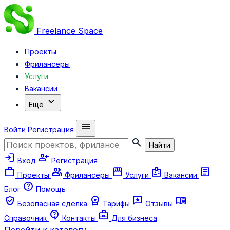
Freelance
Space
Проекты
Фрилансеры
Услуги
Вакансии
expand_more
Ещё
menu
Войти
Регистрация
search
Найти
login
person_add
Вход
Регистрация
work
group
storefront
badge
article
Проекты
Фрилансеры
Услуги
Вакансии
help
Блог
Помощь
verified_user
workspace_premium
reviews
menu_book
Безопасная сделка
Тарифы
Отзывы
contact_support
business_center
Справочник
Контакты
Для бизнеса