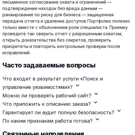
письменное согласование охвата и ограничений —
подтверждение находок без вреда данным —
ранжирование по риску для бизнеса — защищенная
передача отчета и удаление доступов Портфолио полезно
только вместе с объяснением роли специалиста. Приемку
проведите так: сверить отчет с разрешенным охватом,
открыть доказательства без секретов, проверить
приоритеты и повторить контрольные проверки после
исправлений.
Часто задаваемые вопросы
Что входит в результат услуги «Поиск и
expand_more
управление уязвимостями»?
expand_more
Можно ли проверять рабочий сайт?
expand_more
Что приложить к описанию заказа?
expand_more
Гарантирует ли аудит полную безопасность?
expand_more
По каким признакам работа готова?
Связанные направления