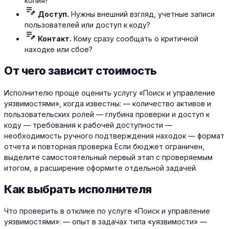
копия?
edit_note
Доступ.
Нужны внешний взгляд, учетные записи
пользователей или доступ к коду?
edit_note
Контакт.
Кому сразу сообщать о критичной
находке или сбое?
От чего зависит стоимость
Исполнителю проще оценить услугу «Поиск и управление
уязвимостями», когда известны: — количество активов и
пользовательских ролей — глубина проверки и доступ к
коду — требования к рабочей доступности —
необходимость ручного подтверждения находок — формат
отчета и повторная проверка Если бюджет ограничен,
выделите самостоятельный первый этап с проверяемым
итогом, а расширение оформите отдельной задачей.
Как выбрать исполнителя
Что проверить в отклике по услуге «Поиск и управление
уязвимостями»: — опыт в задачах типа «уязвимости» —