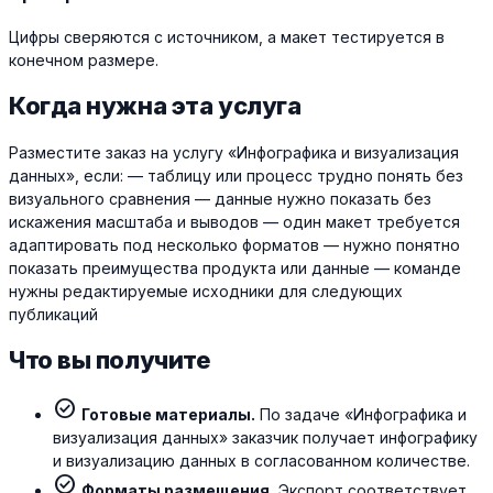
Цифры сверяются с источником, а макет тестируется в
конечном размере.
Когда нужна эта услуга
Разместите заказ на услугу «Инфографика и визуализация
данных», если: — таблицу или процесс трудно понять без
визуального сравнения — данные нужно показать без
искажения масштаба и выводов — один макет требуется
адаптировать под несколько форматов — нужно понятно
показать преимущества продукта или данные — команде
нужны редактируемые исходники для следующих
публикаций
Что вы получите
check_circle
Готовые материалы.
По задаче «Инфографика и
визуализация данных» заказчик получает инфографику
и визуализацию данных в согласованном количестве.
check_circle
Форматы размещения.
Экспорт соответствует