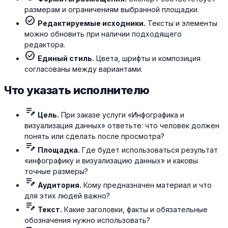
размерам и ограничениям выбранной площадки.
check_circle
Редактируемые исходники.
Тексты и элементы
можно обновить при наличии подходящего
редактора.
check_circle
Единый стиль.
Цвета, шрифты и композиция
согласованы между вариантами.
Что указать исполнителю
edit_note
Цель.
При заказе услуги «Инфографика и
визуализация данных» ответьте: что человек должен
понять или сделать после просмотра?
edit_note
Площадка.
Где будет использоваться результат
«инфографику и визуализацию данных» и каковы
точные размеры?
edit_note
Аудитория.
Кому предназначен материал и что
для этих людей важно?
edit_note
Текст.
Какие заголовки, факты и обязательные
обозначения нужно использовать?