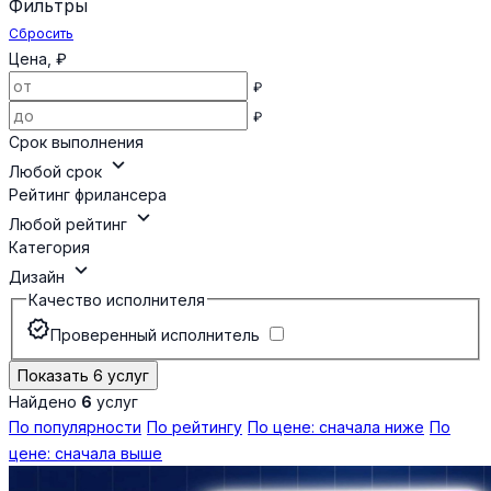
Фильтры
Сбросить
Цена, ₽
₽
₽
Срок выполнения
expand_more
Любой срок
Рейтинг фрилансера
expand_more
Любой рейтинг
Категория
expand_more
Дизайн
Качество исполнителя
verified
Проверенный исполнитель
Показать 6 услуг
Найдено
6
услуг
По популярности
По рейтингу
По цене: сначала ниже
По
цене: сначала выше