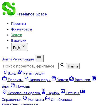
Freelance
Space
Проекты
Фрилансеры
Услуги
Вакансии
expand_more
Ещё
menu
Войти
Регистрация
search
Найти
login
person_add
Вход
Регистрация
work
group
storefront
badge
article
Проекты
Фрилансеры
Услуги
Вакансии
help
Блог
Помощь
verified_user
workspace_premium
reviews
menu_book
Безопасная сделка
Тарифы
Отзывы
contact_support
business_center
Справочник
Контакты
Для бизнеса