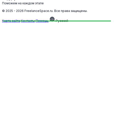
Поможем на каждом этапе
© 2025 - 2026 FreelanceSpace.ru. Все права защищены.
language
Карта сайта
Контакты
Помощь
Русский