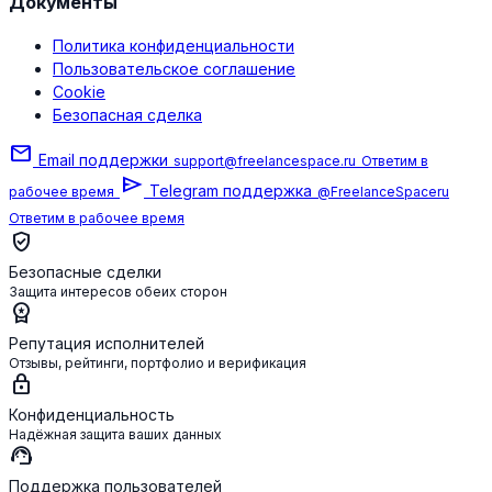
Документы
Политика конфиденциальности
Пользовательское соглашение
Cookie
Безопасная сделка
mail
Email поддержки
support@freelancespace.ru
Ответим в
send
Telegram поддержка
рабочее время
@FreelanceSpaceru
Ответим в рабочее время
verified_user
Безопасные сделки
Защита интересов обеих сторон
workspace_premium
Репутация исполнителей
Отзывы, рейтинги, портфолио и верификация
lock
Конфиденциальность
Надёжная защита ваших данных
support_agent
Поддержка пользователей