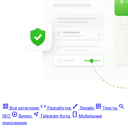
grid_view
code
brush
article
search
Все категории
Разработка
Дизайн
Тексты
play_circle
near_me
smartphone
SEO
Видео
Telegram-боты
Мобильные
приложения