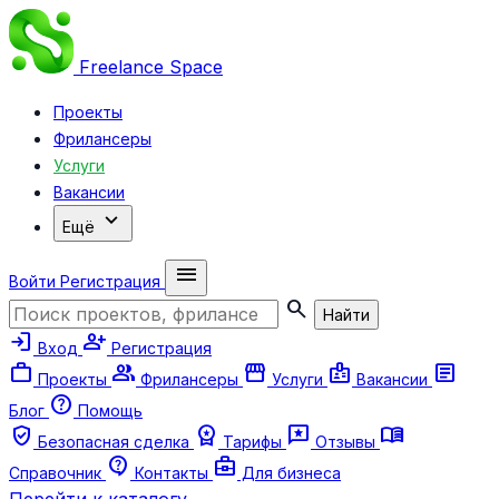
Freelance
Space
Проекты
Фрилансеры
Услуги
Вакансии
expand_more
Ещё
menu
Войти
Регистрация
search
Найти
login
person_add
Вход
Регистрация
work
group
storefront
badge
article
Проекты
Фрилансеры
Услуги
Вакансии
help
Блог
Помощь
verified_user
workspace_premium
reviews
menu_book
Безопасная сделка
Тарифы
Отзывы
contact_support
business_center
Справочник
Контакты
Для бизнеса