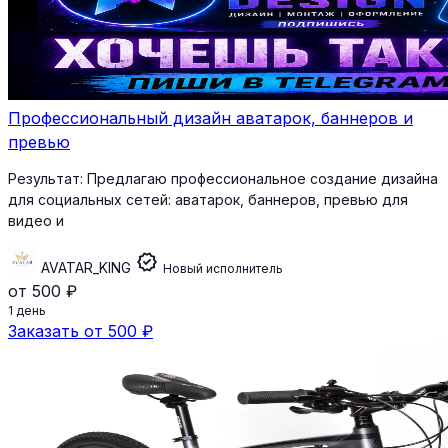
Профессиональный дизайн аватарок, баннеров и
превью
Результат:
Предлагаю профессиональное создание дизайна
для социальных сетей: аватарок, баннеров, превью для
видео и
verified
AVATAR_KING
Новый исполнитель
от 500 ₽
1 день
Заказать от 500 ₽