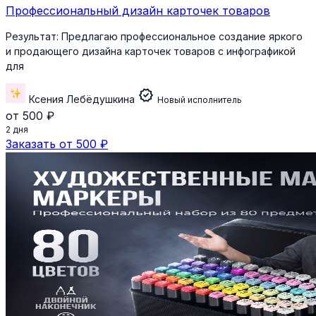
Профессиональный дизайн карточек товаров
Результат:
Предлагаю профессиональное создание яркого
и продающего дизайна карточек товаров с инфографикой
для
verified
Ксения Лебёдушкина
Новый исполнитель
от 500 ₽
2 дня
Заказать от 500 ₽