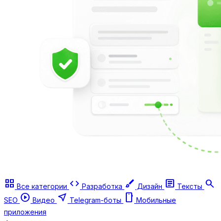
grid_view
code
brush
article
search
Все категории
Разработка
Дизайн
Тексты
play_circle
near_me
smartphone
SEO
Видео
Telegram-боты
Мобильные
приложения