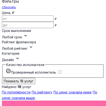
Фильтры
Сбросить
Цена, ₽
₽
₽
Срок выполнения
expand_more
Любой срок
Рейтинг фрилансера
expand_more
Любой рейтинг
Категория
expand_more
Дизайн
Качество исполнителя
verified
Проверенный исполнитель
Показать 18 услуг
Найдено
18
услуг
По популярности
По рейтингу
По цене: сначала ниже
По
цене: сначала выше