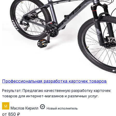
Профессиональная разработка карточек товаров
Результат:
Предлагаю качественную разработку карточек
товаров для интернет-магазинов и различных услуг.
verified
Маслов Кирилл
Новый исполнитель
от 850 ₽