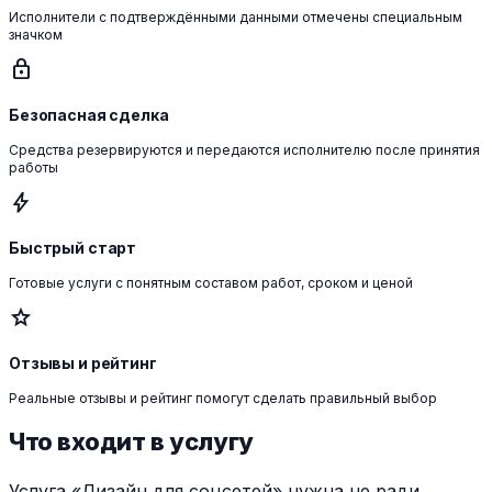
Исполнители с подтверждёнными данными отмечены специальным
значком
lock
Безопасная сделка
Средства резервируются и передаются исполнителю после принятия
работы
bolt
Быстрый старт
Готовые услуги с понятным составом работ, сроком и ценой
star
Отзывы и рейтинг
Реальные отзывы и рейтинг помогут сделать правильный выбор
Что входит в услугу
Услуга «Дизайн для соцсетей» нужна не ради