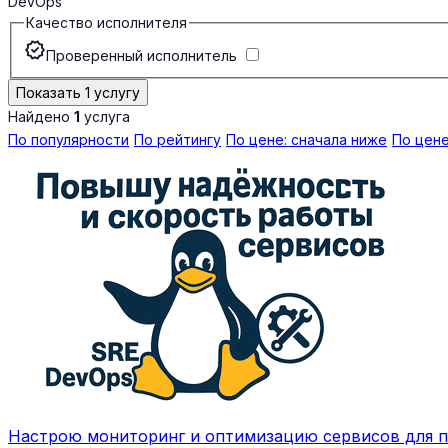
DevOps
Качество исполнителя
verified
Проверенный исполнитель
Показать 1 услугу
Найдено
1
услуга
По популярности
По рейтингу
По цене: сначала ниже
По цене
Настрою мониторинг и оптимизацию сервисов для 