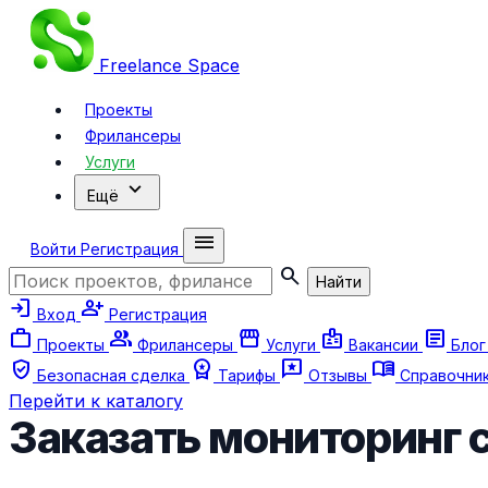
Freelance
Space
Проекты
Фрилансеры
Услуги
expand_more
Ещё
menu
Войти
Регистрация
search
Найти
login
person_add
Вход
Регистрация
work
group
storefront
badge
article
Проекты
Фрилансеры
Услуги
Вакансии
Бло
verified_user
workspace_premium
reviews
menu_book
Безопасная сделка
Тарифы
Отзывы
Справочни
Перейти к каталогу
Заказать мониторинг 