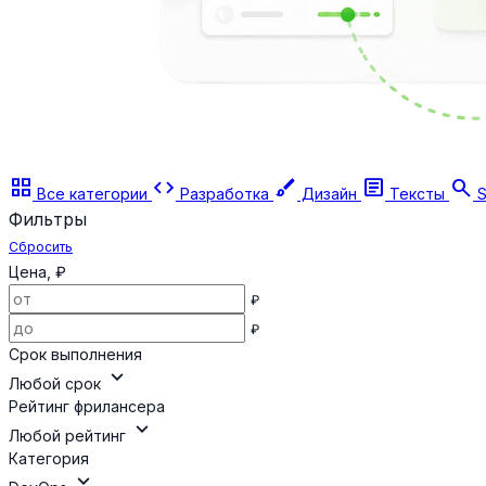
grid_view
code
brush
article
search
Все категории
Разработка
Дизайн
Тексты
S
Фильтры
Сбросить
Цена, ₽
₽
₽
Срок выполнения
expand_more
Любой срок
Рейтинг фрилансера
expand_more
Любой рейтинг
Категория
expand_more