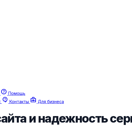
help
г
Помощь
contact_support
business_center
к
Контакты
Для бизнеса
сайта и надежность сер