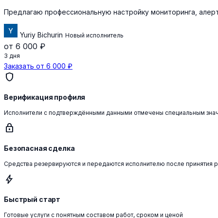
Предлагаю профессиональную настройку мониторинга, алерт
Yuriy Bichurin
Новый исполнитель
от 6 000 ₽
3 дня
Заказать от 6 000 ₽
shield
Верификация профиля
Исполнители с подтверждёнными данными отмечены специальным зна
lock
Безопасная сделка
Средства резервируются и передаются исполнителю после принятия 
bolt
Быстрый старт
Готовые услуги с понятным составом работ, сроком и ценой