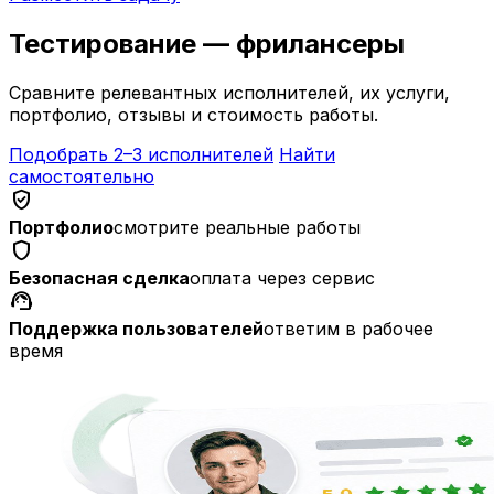
Тестирование — фрилансеры
Сравните релевантных исполнителей, их услуги,
портфолио, отзывы и стоимость работы.
Подобрать 2–3 исполнителей
Найти
самостоятельно
verified_user
Портфолио
смотрите реальные работы
shield
Безопасная сделка
оплата через сервис
support_agent
Поддержка пользователей
ответим в рабочее
время