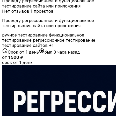
Проведу регрессионное и функциональное
тестирование сайта или приложения
Нет отзывов
1 проектов
Проведу регрессионное и функциональное
тестирование сайта или приложения
ручное тестирование
функциональное
тестирование
регрессионное тестирование
тестирование сайтов
+1
schedule
radio_button_checked
Срок от 1 день
был 3 часа назад
от
1 500 ₽
срок от 1 день