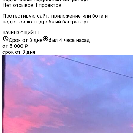
Нет отзывов
1 проектов
Протестирую сайт, приложение или бота и
подготовлю подробный баг-репорт
начинающий
IT
schedule
radio_button_checked
Срок от 3 дня
был 4 часа назад
от
5 000 ₽
срок от 3 дня