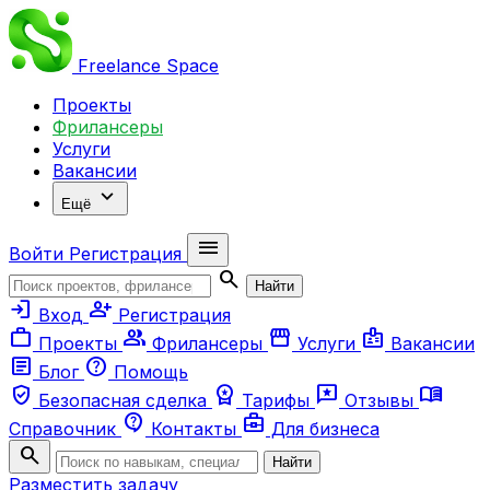
Freelance
Space
Проекты
Фрилансеры
Услуги
Вакансии
expand_more
Ещё
menu
Войти
Регистрация
search
Найти
login
person_add
Вход
Регистрация
work
group
storefront
badge
Проекты
Фрилансеры
Услуги
Вакансии
article
help
Блог
Помощь
verified_user
workspace_premium
reviews
menu_book
Безопасная сделка
Тарифы
Отзывы
contact_support
business_center
Справочник
Контакты
Для бизнеса
search
Найти
Разместить задачу