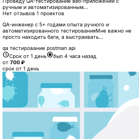
Проведу QA-тестирование веб-приложений с
ручным и автоматизированным…
Нет отзывов
1 проектов
QA-инженер с 5+ годами опыта ручного и
автоматизированного тестированияМне важно не
просто находить баги, а выстраивать…
qa
тестирование
postman
api
schedule
radio_button_checked
Срок от 1 день
был 4 часа назад
от
700 ₽
срок от 1 день