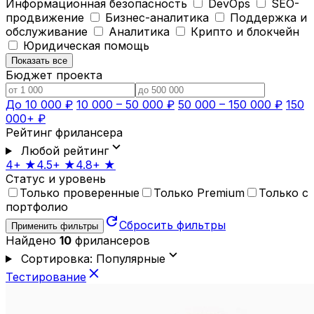
Информационная безопасность
DevOps
SEO-
продвижение
Бизнес-аналитика
Поддержка и
обслуживание
Аналитика
Крипто и блокчейн
Юридическая помощь
Показать все
Бюджет проекта
До 10 000 ₽
10 000 – 50 000 ₽
50 000 – 150 000 ₽
150
000+ ₽
Рейтинг фрилансера
expand_more
Любой рейтинг
4+ ★
4.5+ ★
4.8+ ★
Статус и уровень
Только проверенные
Только Premium
Только с
портфолио
refresh
Сбросить фильтры
Применить фильтры
Найдено
10
фрилансеров
expand_more
Сортировка: Популярные
close
Тестирование