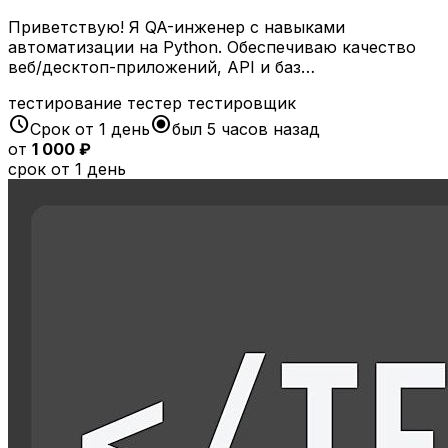
Приветствую! Я QA-инженер с навыками
автоматизации на Python. Обеспечиваю качество
веб/десктоп-приложений, API и баз…
тестирование
тестер
тестировщик
schedule
radio_button_checked
Срок от 1 день
был 5 часов назад
от
1 000 ₽
срок от 1 день