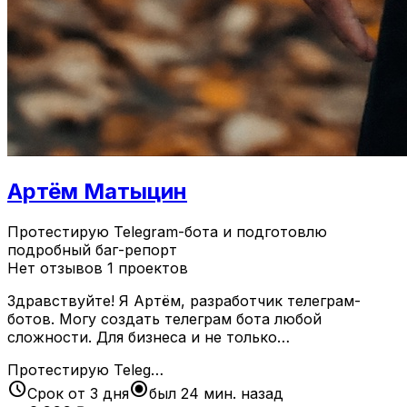
Артём Матыцин
Протестирую Telegram-бота и подготовлю
подробный баг-репорт
Нет отзывов
1 проектов
Здравствуйте! Я Артём, разработчик телеграм-
ботов. Могу создать телеграм бота любой
сложности. Для бизнеса и не только…
Протестирую Teleg…
schedule
radio_button_checked
Срок от 3 дня
был 24 мин. назад