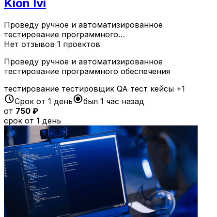
Kion Ivi
Проведу ручное и автоматизированное
тестирование программного…
Нет отзывов
1 проектов
Проведу ручное и автоматизированное
тестирование программного обеспечения
тестирование
тестировщик
QA
тест кейсы
+1
schedule
radio_button_checked
Срок от 1 день
был 1 час назад
от
750 ₽
срок от 1 день