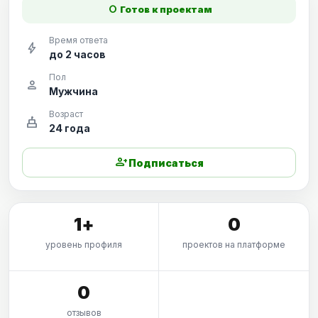
fiber_manual_record
Готов к проектам
Время ответа
bolt
до 2 часов
Пол
person
Мужчина
Возраст
cake
24 года
person_add
Подписаться
1+
0
уровень профиля
проектов на платформе
0
отзывов