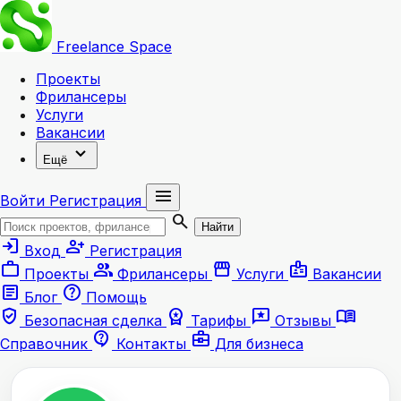
Freelance
Space
Проекты
Фрилансеры
Услуги
Вакансии
expand_more
Ещё
menu
Войти
Регистрация
search
Найти
login
person_add
Вход
Регистрация
work
group
storefront
badge
Проекты
Фрилансеры
Услуги
Вакансии
article
help
Блог
Помощь
verified_user
workspace_premium
reviews
menu_book
Безопасная сделка
Тарифы
Отзывы
contact_support
business_center
Справочник
Контакты
Для бизнеса