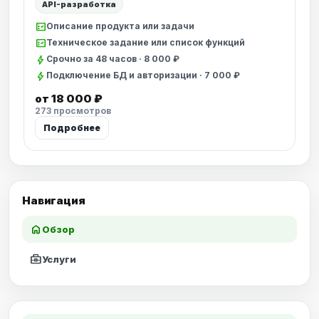
API-разработка
fact_check
Описание продукта или задачи
fact_check
Техническое задание или список функций
bolt
Срочно за 48 часов · 8 000 ₽
bolt
Подключение БД и авторизации · 7 000 ₽
от 18 000 ₽
273 просмотров
Подробнее
Навигация
home
Обзор
business_center
Услуги