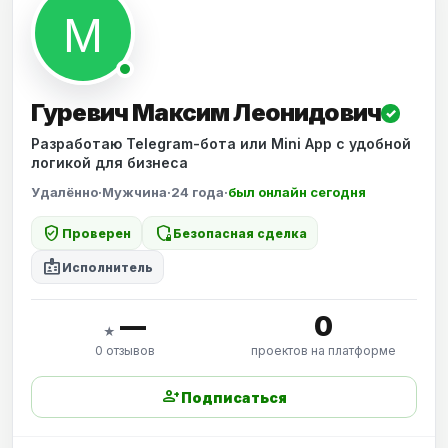
Гуревич Максим Леонидович
✓
Разработаю Telegram-бота или Mini App с удобной
логикой для бизнеса
Удалённо
·
Мужчина
·
24 года
·
был онлайн сегодня
verified_user
shield_locked
Проверен
Безопасная сделка
badge
Исполнитель
—
0
★
0 отзывов
проектов на платформе
person_add
Подписаться