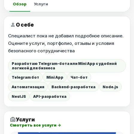
Обзор
Услуги
person
О себе
Специалист пока не добавил подробное описание.
Оцените услуги, портфолио, отзывы и условия
безопасного сотрудничества
Разработаю Telegram-бота или Mini App с удобной
логикой для бизнеса
Telegram бот
Mini App
Чат-бот
Автоматизация
Backend-разработка
Node.js
NestJS
API-разработка
business_center
Услуги
Смотреть все услуги →