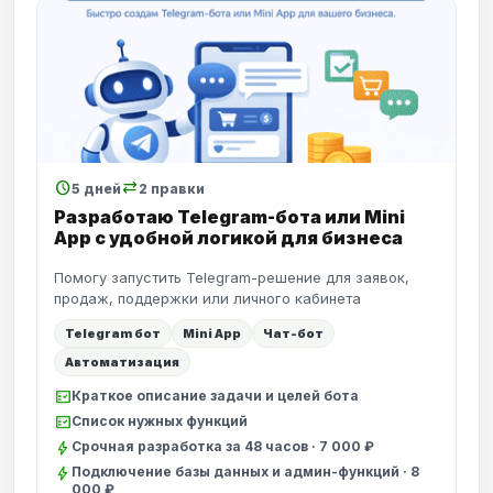
schedule
sync_alt
5 дней
2 правки
Разработаю Telegram-бота или Mini
App с удобной логикой для бизнеса
Помогу запустить Telegram-решение для заявок,
продаж, поддержки или личного кабинета
Telegram бот
Mini App
Чат-бот
Автоматизация
fact_check
Краткое описание задачи и целей бота
fact_check
Список нужных функций
bolt
Срочная разработка за 48 часов · 7 000 ₽
bolt
Подключение базы данных и админ-функций · 8
000 ₽