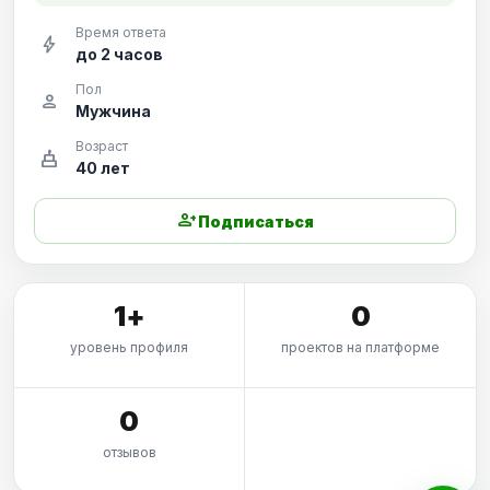
Время ответа
bolt
до 2 часов
Пол
person
Мужчина
Возраст
cake
40 лет
person_add
Подписаться
1+
0
уровень профиля
проектов на платформе
0
отзывов