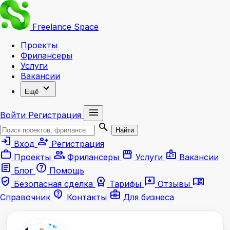
Freelance
Space
Проекты
Фрилансеры
Услуги
Вакансии
expand_more
Ещё
menu
Войти
Регистрация
search
Найти
login
person_add
Вход
Регистрация
work
group
storefront
badge
Проекты
Фрилансеры
Услуги
Вакансии
article
help
Блог
Помощь
verified_user
workspace_premium
reviews
menu_book
Безопасная сделка
Тарифы
Отзывы
contact_support
business_center
Справочник
Контакты
Для бизнеса