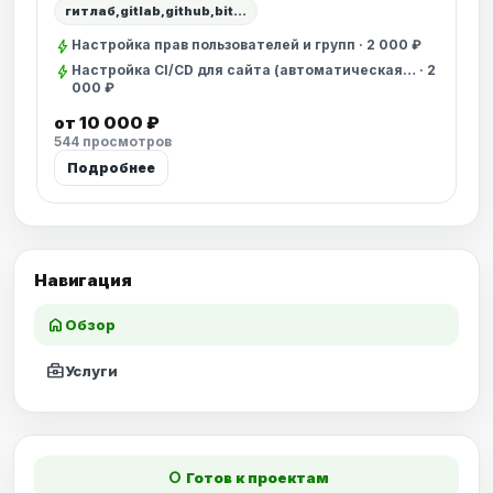
гитлаб,gitlab,github,bit…
bolt
Настройка прав пользователей и групп · 2 000 ₽
bolt
Настройка CI/CD для сайта (автоматическая… · 2
000 ₽
от 10 000 ₽
544 просмотров
Подробнее
Навигация
home
Обзор
business_center
Услуги
fiber_manual_record
Готов к проектам