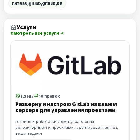
гитлаб,gitlab,github,bit
business_center
Услуги
Смотреть все услуги →
schedule
sync_alt
1 день
10 правок
Разверну и настрою GitLab на вашем
сервере для управления проектами
готовая к работе система управления
репозиториями и проектами, адаптированная под
ваши задачи