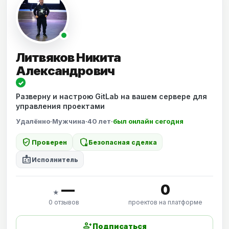
Литвяков Никита
Александрович
✓
Разверну и настрою GitLab на вашем сервере для
управления проектами
Удалённо
·
Мужчина
·
40 лет
·
был онлайн сегодня
verified_user
shield_locked
Проверен
Безопасная сделка
badge
Исполнитель
—
0
★
0 отзывов
проектов на платформе
person_add
Подписаться