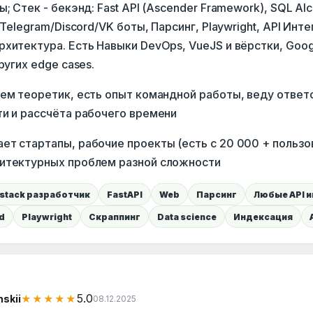
ы; Стек - бекэнд: Fast API (Ascender Framework), SQL Al
 Telegram/Discord/VK боты, Парсинг, Playwright, API Инте
хитектура. Есть Навыки DevOps, VueJS и вёрстки, Googl
ругих edge cases.
чем теоретик, есть опыт командной работы, веду отве
ти и рассчёта рабочего времени
ет стартапы, рабочие проекты (есть с 20 000 + пользо
итектурных проблем разной сложности
l-stack разработчик
FastAPI
Web
Парсинг
Любые API 
d
Playwright
Скраппинг
Data science
Индексация
5.0
skii
★★★★★
08.12.2025