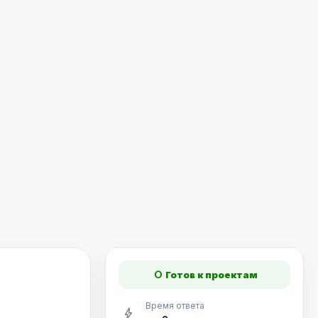
fiber_manual_record
Готов к проектам
Время ответа
bolt