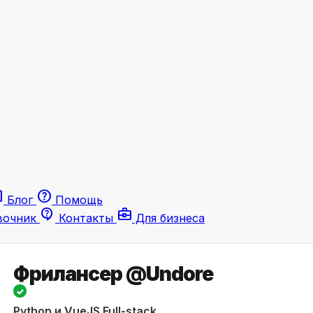
le
help
Блог
Помощь
contact_support
business_center
вочник
Контакты
Для бизнеса
Фрилансер @Undore
✓
Python и VueJS Full-stack