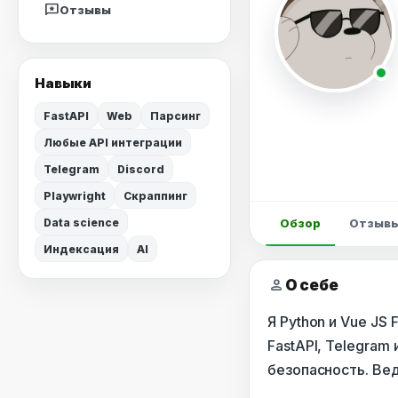
reviews
Отзывы
Навыки
FastAPI
Web
Парсинг
Любые API интеграции
Telegram
Discord
Playwright
Скраппинг
Data science
Обзор
Отзыв
Индексация
AI
person
О себе
Я Python и Vue JS 
FastAPI, Telegram
безопасность. Вед