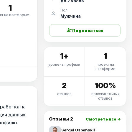
до 2 часов
1
Пол
person
кт на платформе
Мужчина
person_add
Подписаться
1+
1
уровень профиля
проект на
платформе
2
100%
отзывов
положительных
отзывов
зработка на
ация данных,
Отзывы 2
Смотреть все →
профилю.
Sergei Uspenskii