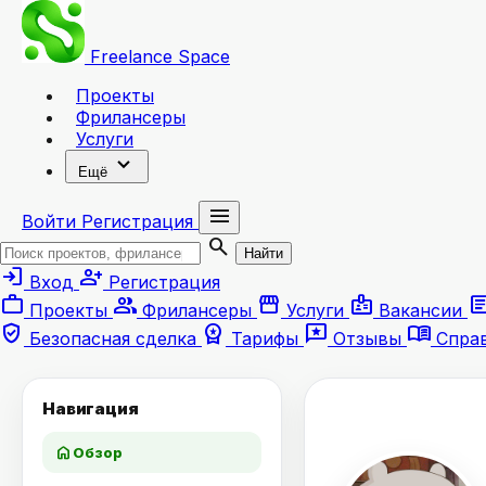
Freelance
Space
Проекты
Фрилансеры
Услуги
expand_more
Ещё
menu
Войти
Регистрация
search
Найти
login
person_add
Вход
Регистрация
work
group
storefront
badge
artic
Проекты
Фрилансеры
Услуги
Вакансии
verified_user
workspace_premium
reviews
menu_book
Безопасная сделка
Тарифы
Отзывы
Спра
Навигация
home
Обзор