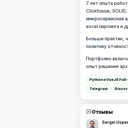
7 лет опыта работ
Clickhouse, SOLID,
микросервисная ар
excel парсинга и д
Больше практик, 
политику отчёнос
Портфолио включа
опыт решения арх
Python и VueJS Ful
Telegram
Discor
reviews
Отзывы
Sergei Uspen