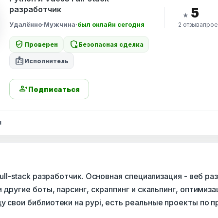
разработчик
5
★
Удалённо
·
Мужчина
·
был онлайн сегодня
2 отзыва
прое
verified_user
shield_locked
Проверен
Безопасная сделка
badge
Исполнитель
person_add
Подписаться
ы
Full-stack разработчик. Основная специализация - веб ра
 и другие боты, парсинг, скраппинг и скальпинг, оптимиз
у свои библиотеки на pypi, есть реальные проекты по 