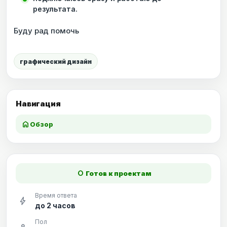
результата.
Буду рад помочь
графический дизайн
Навигация
home
Обзор
fiber_manual_record
Готов к проектам
Время ответа
bolt
до 2 часов
Пол