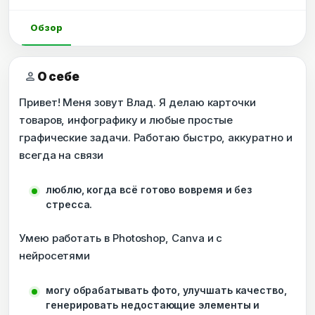
Обзор
person
О себе
Привет! Меня зовут Влад. Я делаю карточки
товаров, инфографику и любые простые
графические задачи. Работаю быстро, аккуратно и
всегда на связи
люблю, когда всё готово вовремя и без
стресса.
Умею работать в Photoshop, Canva и с
нейросетями
могу обрабатывать фото, улучшать качество,
генерировать недостающие элементы и