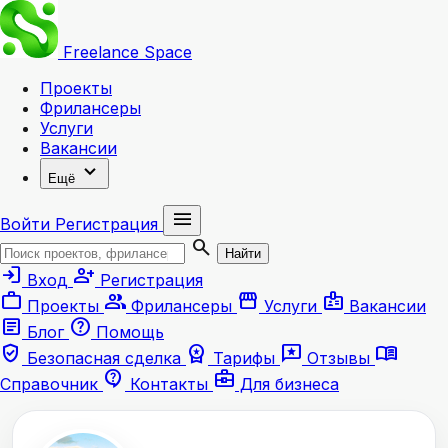
Freelance
Space
Проекты
Фрилансеры
Услуги
Вакансии
expand_more
Ещё
menu
Войти
Регистрация
search
Найти
login
person_add
Вход
Регистрация
work
group
storefront
badge
Проекты
Фрилансеры
Услуги
Вакансии
article
help
Блог
Помощь
verified_user
workspace_premium
reviews
menu_book
Безопасная сделка
Тарифы
Отзывы
contact_support
business_center
Справочник
Контакты
Для бизнеса