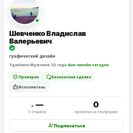
Шевченко Владислав
Валерьевич
✓
графический дизайн
Удалённо
·
Мужчина
·
32 года
·
был онлайн сегодня
verified_user
shield_locked
Проверен
Безопасная сделка
badge
Исполнитель
—
0
★
0 отзывов
проектов на платформе
person_add
Подписаться