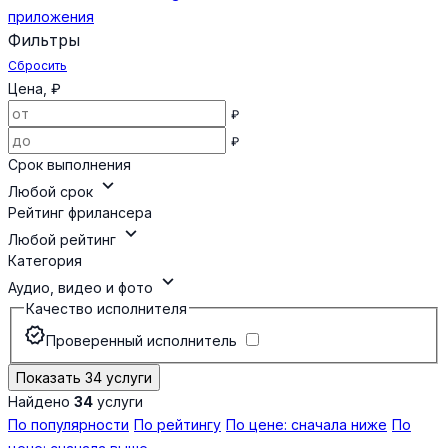
приложения
Фильтры
Сбросить
Цена, ₽
₽
₽
Срок выполнения
expand_more
Любой срок
Рейтинг фрилансера
expand_more
Любой рейтинг
Категория
expand_more
Аудио, видео и фото
Качество исполнителя
verified
Проверенный исполнитель
Показать 34 услуги
Найдено
34
услуги
По популярности
По рейтингу
По цене: сначала ниже
По