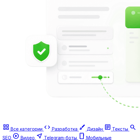
grid_view
code
brush
article
search
Все категории
Разработка
Дизайн
Тексты
play_circle
near_me
smartphone
SEO
Видео
Telegram-боты
Мобильные