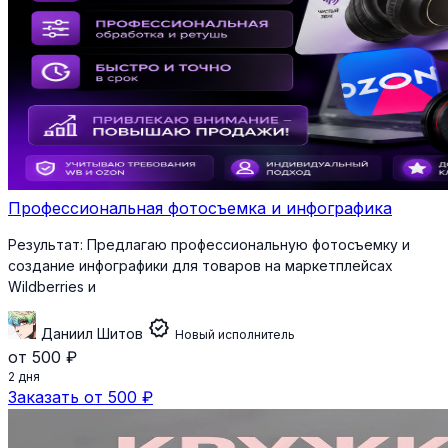
Профессиональная фотосъемка и инфографика
Результат:
Предлагаю профессиональную фотосъемку и
создание инфографики для товаров на маркетплейсах
Wildberries и
verified
Даниил Шитов
Новый исполнитель
от 500 ₽
2 дня
Заказать от 500 ₽