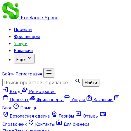
Freelance
Space
Проекты
Фрилансеры
Услуги
Вакансии
expand_more
Ещё
menu
Войти
Регистрация
search
Найти
login
person_add
Вход
Регистрация
work
group
storefront
badge
article
Проекты
Фрилансеры
Услуги
Вакансии
help
Блог
Помощь
verified_user
workspace_premium
reviews
menu_book
Безопасная сделка
Тарифы
Отзывы
contact_support
business_center
Справочник
Контакты
Для бизнеса