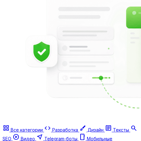
grid_view
code
brush
article
search
Все категории
Разработка
Дизайн
Тексты
play_circle
near_me
smartphone
SEO
Видео
Telegram-боты
Мобильные