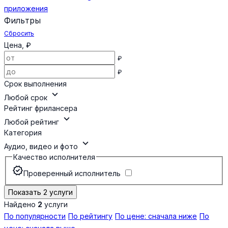
приложения
Фильтры
Сбросить
Цена, ₽
₽
₽
Срок выполнения
expand_more
Любой срок
Рейтинг фрилансера
expand_more
Любой рейтинг
Категория
expand_more
Аудио, видео и фото
Качество исполнителя
verified
Проверенный исполнитель
Показать 2 услуги
Найдено
2
услуги
По популярности
По рейтингу
По цене: сначала ниже
По