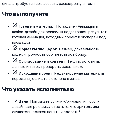
финала требуется согласовать раскадровку и темп
Что вы получите
check_circle
Готовый материал.
По задаче «Анимация и
motion-дизайн для рекламы» подготовлен результат:
готовая анимация, исходный проект и экспорты под
площадки.
check_circle
Форматы площадок.
Размер, длительность,
кодек и громкость соответствуют брифу.
check_circle
Согласованный контент.
Тексты, логотипы,
данные и титры проверены заказчиком.
check_circle
Исходный проект.
Редактируемые материалы
переданы, если это включено в заказ.
Что указать исполнителю
edit_note
Цель.
При заказе услуги «Анимация и motion-
дизайн для рекламы» ответьте: что зритель или
слушатель должен понять и сделать?