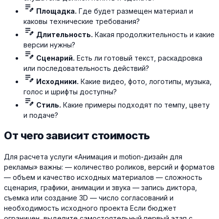
edit_note
Площадка.
Где будет размещен материал и
каковы технические требования?
edit_note
Длительность.
Какая продолжительность и какие
версии нужны?
edit_note
Сценарий.
Есть ли готовый текст, раскадровка
или последовательность действий?
edit_note
Исходники.
Какие видео, фото, логотипы, музыка,
голос и шрифты доступны?
edit_note
Стиль.
Какие примеры подходят по темпу, цвету
и подаче?
От чего зависит стоимость
Для расчета услуги «Анимация и motion-дизайн для
рекламы» важны: — количество роликов, версий и форматов
— объем и качество исходных материалов — сложность
сценария, графики, анимации и звука — запись диктора,
съемка или создание 3D — число согласований и
необходимость исходного проекта Если бюджет
ограничен, выделите самостоятельный первый этап с