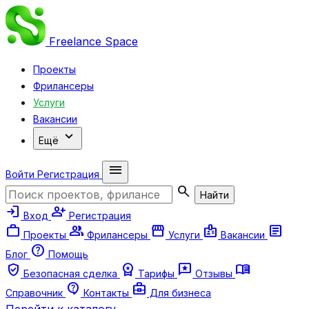
Freelance
Space
Проекты
Фрилансеры
Услуги
Вакансии
expand_more
Ещё
menu
Войти
Регистрация
search
Найти
login
person_add
Вход
Регистрация
work
group
storefront
badge
article
Проекты
Фрилансеры
Услуги
Вакансии
help
Блог
Помощь
verified_user
workspace_premium
reviews
menu_book
Безопасная сделка
Тарифы
Отзывы
contact_support
business_center
Справочник
Контакты
Для бизнеса