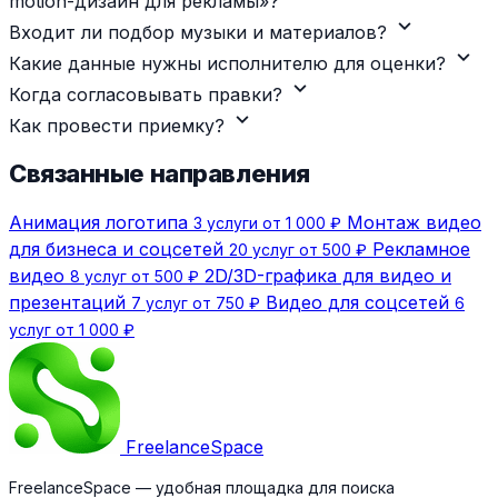
motion-дизайн для рекламы»?
expand_more
Входит ли подбор музыки и материалов?
expand_more
Какие данные нужны исполнителю для оценки?
expand_more
Когда согласовывать правки?
expand_more
Как провести приемку?
Связанные направления
Анимация логотипа
Монтаж видео
3 услуги от 1 000 ₽
для бизнеса и соцсетей
Рекламное
20 услуг от 500 ₽
видео
2D/3D-графика для видео и
8 услуг от 500 ₽
презентаций
Видео для соцсетей
7 услуг от 750 ₽
6
услуг от 1 000 ₽
Freelance
Space
FreelanceSpace — удобная площадка для поиска