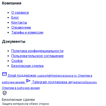
Компания
О сервисе
Блог
Контакты
Справочник
Тарифы и комиссии
Документы
Политика конфиденциальности
Пользовательское соглашение
Cookie
Безопасная сделка
mail
Email поддержки
support@freelancespace.ru
Ответим в
send
Telegram поддержка
рабочее время
@FreelanceSpaceru
Ответим в рабочее время
verified_user
Безопасные сделки
Защита интересов обеих сторон