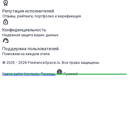
workspace_premium
Репутация исполнителей
Отзывы, рейтинги, портфолио и верификация
lock
Конфиденциальность
Надёжная защита ваших данных
support_agent
Поддержка пользователей
Поможем на каждом этапе
© 2025 - 2026 FreelanceSpace.ru. Все права защищены.
language
Карта сайта
Контакты
Помощь
Русский