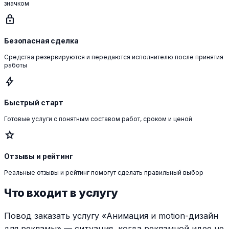
значком
lock
Безопасная сделка
Средства резервируются и передаются исполнителю после принятия
работы
bolt
Быстрый старт
Готовые услуги с понятным составом работ, сроком и ценой
star
Отзывы и рейтинг
Реальные отзывы и рейтинг помогут сделать правильный выбор
Что входит в услугу
Повод заказать услугу «Анимация и motion-дизайн
для рекламы» — ситуация, когда рекламной идее не