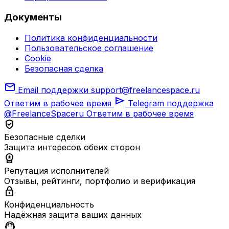
Документы
Политика конфиденциальности
Пользовательское соглашение
Cookie
Безопасная сделка
mail
Email поддержки
support@freelancespace.ru
send
Ответим в рабочее время
Telegram поддержка
@FreelanceSpaceru
Ответим в рабочее время
verified_user
Безопасные сделки
Защита интересов обеих сторон
workspace_premium
Репутация исполнителей
Отзывы, рейтинги, портфолио и верификация
lock
Конфиденциальность
Надёжная защита ваших данных
support_agent