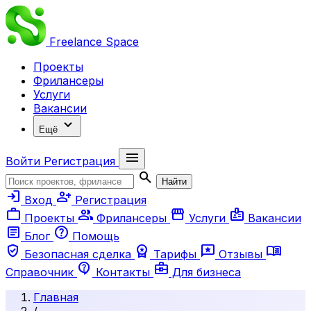
Freelance
Space
Проекты
Фрилансеры
Услуги
Вакансии
expand_more
Ещё
menu
Войти
Регистрация
search
Найти
login
person_add
Вход
Регистрация
work
group
storefront
badge
Проекты
Фрилансеры
Услуги
Вакансии
article
help
Блог
Помощь
verified_user
workspace_premium
reviews
menu_book
Безопасная сделка
Тарифы
Отзывы
contact_support
business_center
Справочник
Контакты
Для бизнеса
Главная