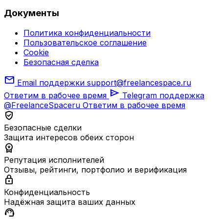
Документы
Политика конфиденциальности
Пользовательское соглашение
Cookie
Безопасная сделка
mail
Email поддержки
support@freelancespace.ru
send
Ответим в рабочее время
Telegram поддержка
@FreelanceSpaceru
Ответим в рабочее время
verified_user
Безопасные сделки
Защита интересов обеих сторон
workspace_premium
Репутация исполнителей
Отзывы, рейтинги, портфолио и верификация
lock
Конфиденциальность
Надёжная защита ваших данных
support_agent