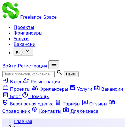
Freelance
Space
Проекты
Фрилансеры
Услуги
Вакансии
expand_more
Ещё
menu
Войти
Регистрация
search
Найти
login
person_add
Вход
Регистрация
work
group
storefront
badge
Проекты
Фрилансеры
Услуги
Вакансии
article
help
Блог
Помощь
verified_user
workspace_premium
reviews
menu_book
Безопасная сделка
Тарифы
Отзывы
contact_support
business_center
Справочник
Контакты
Для бизнеса
Главная