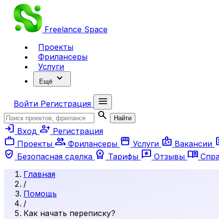
Freelance
Space
Проекты
Фрилансеры
Услуги
expand_more
Ещё
menu
Войти
Регистрация
search
Найти
login
person_add
Вход
Регистрация
work
group
storefront
badge
ar
Проекты
Фрилансеры
Услуги
Вакансии
verified_user
workspace_premium
reviews
menu_book
Безопасная сделка
Тарифы
Отзывы
Спр
Главная
/
Помощь
/
Как начать переписку?