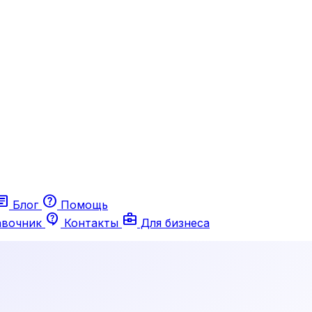
ticle
help
Блог
Помощь
contact_support
business_center
авочник
Контакты
Для бизнеса