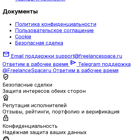
Документы
Политика конфиденциальности
Пользовательское соглашение
Cookie
Безопасная сделка
mail
Email поддержки
support@freelancespace.ru
send
Ответим в рабочее время
Telegram поддержка
@FreelanceSpaceru
Ответим в рабочее время
verified_user
Безопасные сделки
Защита интересов обеих сторон
workspace_premium
Репутация исполнителей
Отзывы, рейтинги, портфолио и верификация
lock
Конфиденциальность
Надёжная защита ваших данных
support_agent