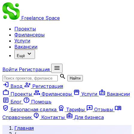
Freelance
Space
Проекты
Фрилансеры
Услуги
Вакансии
expand_more
Ещё
menu
Войти
Регистрация
search
Найти
login
person_add
Вход
Регистрация
work
group
storefront
badge
Проекты
Фрилансеры
Услуги
Вакансии
article
help
Блог
Помощь
verified_user
workspace_premium
reviews
menu_book
Безопасная сделка
Тарифы
Отзывы
contact_support
business_center
Справочник
Контакты
Для бизнеса
Главная