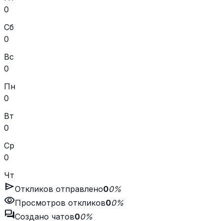
0
Сб
0
Вс
0
Пн
0
Вт
0
Ср
0
Чт
send
Откликов отправлено
0
0%
visibility
Просмотров откликов
0
0%
forum
Создано чатов
0
0%