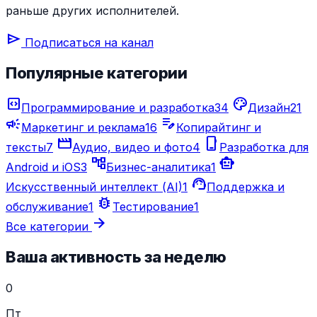
раньше других исполнителей.
send
Подписаться на канал
Популярные категории
code_blocks
palette
Программирование и разработка
34
Дизайн
21
campaign
edit_note
Маркетинг и реклама
16
Копирайтинг и
movie_creation
phone_iphone
тексты
7
Аудио, видео и фото
4
Разработка для
account_tree
smart_toy
Android и iOS
3
Бизнес-аналитика
1
support_agent
Искусственный интеллект (AI)
1
Поддержка и
bug_report
обслуживание
1
Тестирование
1
arrow_forward
Все категории
Ваша активность за неделю
0
Пт