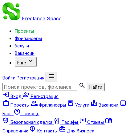
Freelance
Space
Проекты
Фрилансеры
Услуги
Вакансии
expand_more
Ещё
menu
Войти
Регистрация
search
Найти
login
person_add
Вход
Регистрация
work
group
storefront
badge
article
Проекты
Фрилансеры
Услуги
Вакансии
help
Блог
Помощь
verified_user
workspace_premium
reviews
menu_book
Безопасная сделка
Тарифы
Отзывы
contact_support
business_center
Справочник
Контакты
Для бизнеса