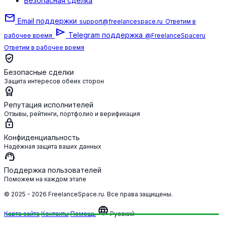
Безопасная сделка
mail
Email поддержки
support@freelancespace.ru
Ответим в
send
Telegram поддержка
рабочее время
@FreelanceSpaceru
Ответим в рабочее время
verified_user
Безопасные сделки
Защита интересов обеих сторон
workspace_premium
Репутация исполнителей
Отзывы, рейтинги, портфолио и верификация
lock
Конфиденциальность
Надёжная защита ваших данных
support_agent
Поддержка пользователей
Поможем на каждом этапе
© 2025 - 2026 FreelanceSpace.ru. Все права защищены.
language
Карта сайта
Контакты
Помощь
Русский