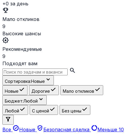
+0 за день
emoji_events
Мало откликов
9
Высокие шансы
award_star
Рекомендуемые
9
Подходят вам
search
expand_more
Сортировка:
Новые
check
check
check
Новые
Дорогие
Мало откликов
expand_more
Бюджет:
Любой
check
check
check
Любой
С ценой
Без цены
filter_alt
new_releases
verified_user
data_usage
Все
Новые
Безопасная сделка
Меньше 10