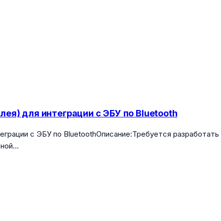
ея) для интеграции с ЭБУ по Bluetooth
рации с ЭБУ по BluetoothОписание:Требуется разработать And
тной…