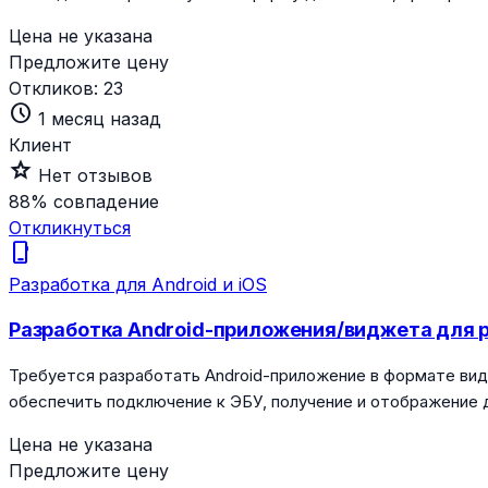
Цена не указана
Предложите цену
Откликов:
23
schedule
1 месяц назад
Клиент
star_outline
Нет отзывов
88%
совпадение
Откликнуться
phone_iphone
Разработка для Android и iOS
Разработка Android-приложения/виджета для ра
Требуется разработать Android-приложение в формате видж
обеспечить подключение к ЭБУ, получение и отображение 
Цена не указана
Предложите цену