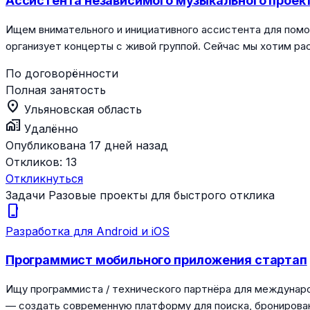
Ассистента независимого музыкального проек
Ищем внимательного и инициативного ассистента для помо
организует концерты с живой группой. Сейчас мы хотим р
По договорённости
Полная занятость
location_on
Ульяновская область
home_work
Удалённо
Опубликована 17 дней назад
Откликов:
13
Откликнуться
Задачи
Разовые проекты для быстрого отклика
phone_iphone
Разработка для Android и iOS
Программист мобильного приложения стартап
Ищу программиста / технического партнёра для междунар
— создать современную платформу для поиска, бронирова