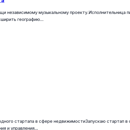
та
щи независимому музыкальному проекту.Исполнительница пи
асширить географию…
одного стартапа в сфере недвижимостиЗапускаю стартап в
ния и управления…