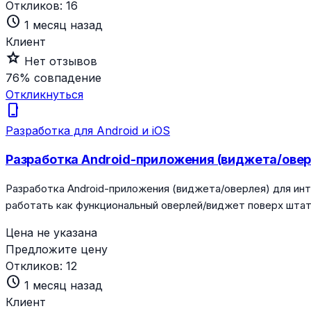
Откликов:
16
schedule
1 месяц назад
Клиент
star_outline
Нет отзывов
76%
совпадение
Откликнуться
phone_iphone
Разработка для Android и iOS
Разработка Android-приложения (виджета/оверл
Разработка Android-приложения (виджета/оверлея) для интег
работать как функциональный оверлей/виджет поверх шта
Цена не указана
Предложите цену
Откликов:
12
schedule
1 месяц назад
Клиент