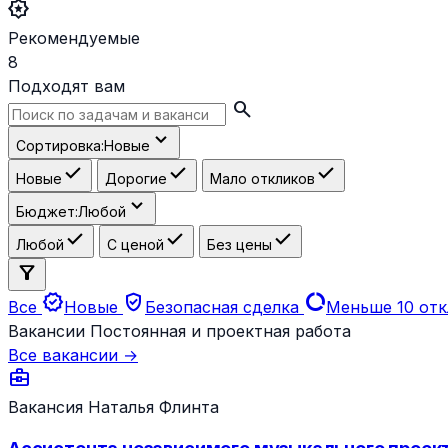
award_star
Рекомендуемые
8
Подходят вам
search
expand_more
Сортировка:
Новые
check
check
check
Новые
Дорогие
Мало откликов
expand_more
Бюджет:
Любой
check
check
check
Любой
С ценой
Без цены
filter_alt
new_releases
verified_user
data_usage
Все
Новые
Безопасная сделка
Меньше 10 от
Вакансии
Постоянная и проектная работа
Все вакансии →
business_center
Вакансия
Наталья Флинта