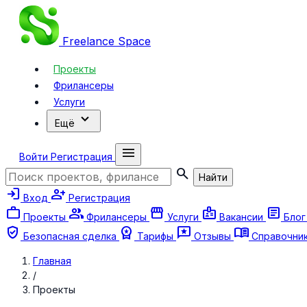
Freelance
Space
Проекты
Фрилансеры
Услуги
expand_more
Ещё
menu
Войти
Регистрация
search
Найти
login
person_add
Вход
Регистрация
work
group
storefront
badge
article
Проекты
Фрилансеры
Услуги
Вакансии
Бло
verified_user
workspace_premium
reviews
menu_book
Безопасная сделка
Тарифы
Отзывы
Справочни
Главная
/
Проекты