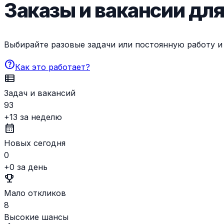
Заказы и вакансии дл
Выбирайте разовые задачи или постоянную работу и 
help
Как это работает?
view_list
Задач и вакансий
93
+13 за неделю
calendar_month
Новых сегодня
0
+0 за день
emoji_events
Мало откликов
8
Высокие шансы