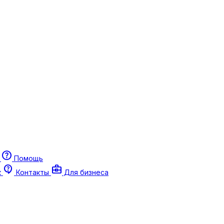
help
г
Помощь
contact_support
business_center
к
Контакты
Для бизнеса