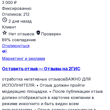
3 000 ₽
Фиксированно
Откликов:
212
schedule
2 дня назад
Клиент
star_outline
verified_user
Нет отзывов
Проверен
89%
совпадение
Откликнуться
campaign
Маркетинг и реклама
Оставить отзыв — Отзывы на 2ГИС
отработка негативных отзывовВАЖНО ДЛЯ
ИСПОЛНИТЕЛЯ: • Отзыв должен пройти
модерацию площадки. • После публикации отзыв
должен отображаться в карточке компании в
режиме инкогнито и быть виден всем
пользователям. • Отзыв должен сохраняться в…