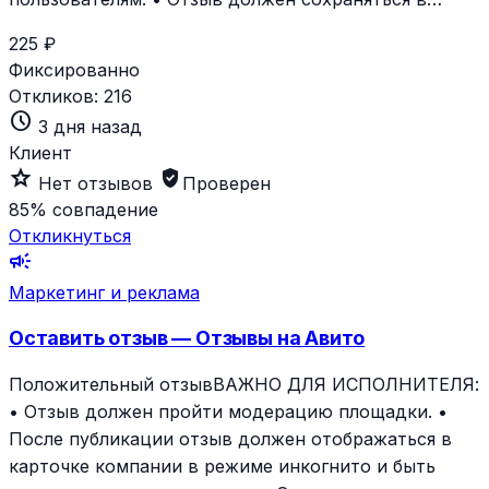
225 ₽
Фиксированно
Откликов:
216
schedule
3 дня назад
Клиент
star_outline
verified_user
Нет отзывов
Проверен
85%
совпадение
Откликнуться
campaign
Маркетинг и реклама
Оставить отзыв — Отзывы на Авито
Положительный отзывВАЖНО ДЛЯ ИСПОЛНИТЕЛЯ:
• Отзыв должен пройти модерацию площадки. •
После публикации отзыв должен отображаться в
карточке компании в режиме инкогнито и быть