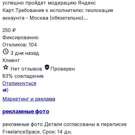
успешно пройдет модерацию Яндекс
Карт.Требования к исполнителю: геолокация
аккаунта - Москва (обязательно)…
250 ₽
Фиксированно
Откликов:
104
schedule
3 дня назад
Клиент
star_outline
verified_user
Нет отзывов
Проверен
83%
совпадение
Откликнуться
campaign
Маркетинг и реклама
рекламные фото
рекламные фото Детали согласованы в переписке
FreelanceSpace. Срок: 14 дн.