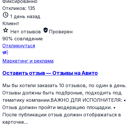
Фиксированно
Откликов:
135
schedule
1 день назад
Клиент
star_outline
verified_user
Нет отзывов
Проверен
90%
совпадение
Откликнуться
campaign
Маркетинг и реклама
Оставить отзыв — Отзывы на Авито
Мы бы хотели заказать 10 отзывов, по один в день.
Отзывы должны быть подброные, подходить под
тематику компании.ВАЖНО ДЛЯ ИСПОЛНИТЕЛЯ: •
Отзыв должен пройти модерацию площадки. •
После публикации отзыв должен отображаться в
карточке…