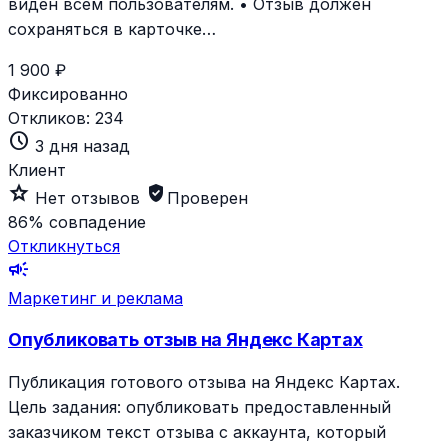
виден всем пользователям. • Отзыв должен
сохраняться в карточке…
1 900 ₽
Фиксированно
Откликов:
234
schedule
3 дня назад
Клиент
star_outline
verified_user
Нет отзывов
Проверен
86%
совпадение
Откликнуться
campaign
Маркетинг и реклама
Опубликовать отзыв на Яндекс Картах
Публикация готового отзыва на Яндекс Картах.
Цель задания: опубликовать предоставленный
заказчиком текст отзыва с аккаунта, который