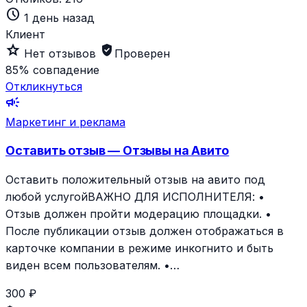
schedule
1 день назад
Клиент
star_outline
verified_user
Нет отзывов
Проверен
85%
совпадение
Откликнуться
campaign
Маркетинг и реклама
Оставить отзыв — Отзывы на Авито
Оставить положительный отзыв на авито под
любой услугойВАЖНО ДЛЯ ИСПОЛНИТЕЛЯ: •
Отзыв должен пройти модерацию площадки. •
После публикации отзыв должен отображаться в
карточке компании в режиме инкогнито и быть
виден всем пользователям. •…
300 ₽