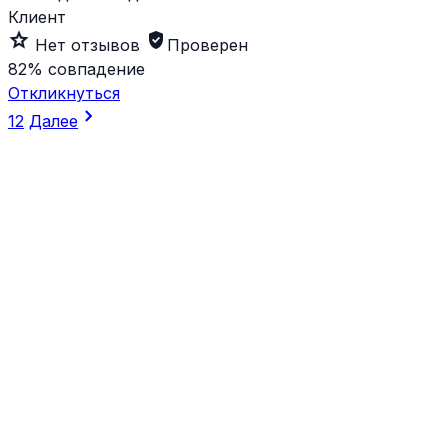
Клиент
star_outline
verified_user
Нет отзывов
Проверен
82%
совпадение
Откликнуться
chevron_right
1
2
Далее