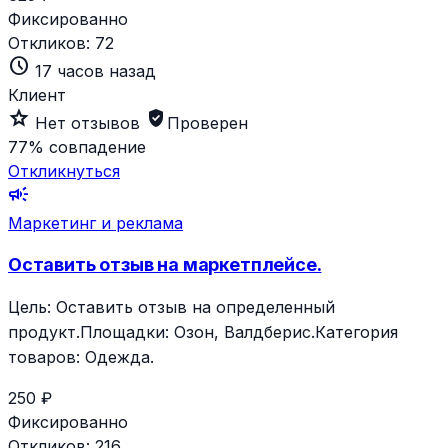
Фиксированно
Откликов:
72
schedule
17 часов назад
Клиент
star_outline
verified_user
Нет отзывов
Проверен
77%
совпадение
Откликнуться
campaign
Маркетинг и реклама
Оставить отзыв на маркетплейсе.
Цель: Оставить отзыв на определенный
продукт.Площадки: Озон, Валдберис.Категория
товаров: Одежда.
250 ₽
Фиксированно
Откликов:
216