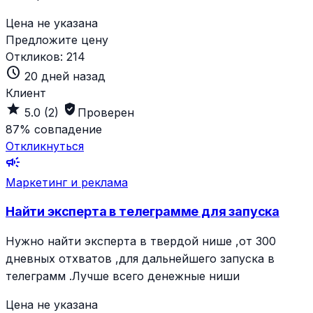
Цена не указана
Предложите цену
Откликов:
214
schedule
20 дней назад
Клиент
grade
verified_user
5.0
(2)
Проверен
87%
совпадение
Откликнуться
campaign
Маркетинг и реклама
Найти эксперта в телеграмме для запуска
Нужно найти эксперта в твердой нише ,от 300
дневных отхватов ,для дальнейшего запуска в
телеграмм .Лучше всего денежные ниши
Цена не указана