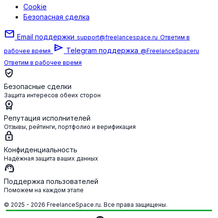
Cookie
Безопасная сделка
mail
Email поддержки
support@freelancespace.ru
Ответим в
send
Telegram поддержка
рабочее время
@FreelanceSpaceru
Ответим в рабочее время
verified_user
Безопасные сделки
Защита интересов обеих сторон
workspace_premium
Репутация исполнителей
Отзывы, рейтинги, портфолио и верификация
lock
Конфиденциальность
Надёжная защита ваших данных
support_agent
Поддержка пользователей
Поможем на каждом этапе
© 2025 - 2026 FreelanceSpace.ru. Все права защищены.