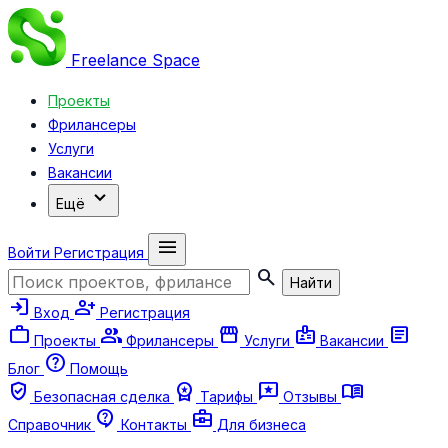
Freelance
Space
Проекты
Фрилансеры
Услуги
Вакансии
expand_more
Ещё
menu
Войти
Регистрация
search
Найти
login
person_add
Вход
Регистрация
work
group
storefront
badge
article
Проекты
Фрилансеры
Услуги
Вакансии
help
Блог
Помощь
verified_user
workspace_premium
reviews
menu_book
Безопасная сделка
Тарифы
Отзывы
contact_support
business_center
Справочник
Контакты
Для бизнеса