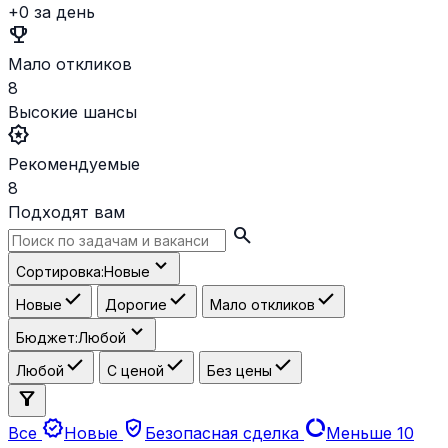
+0 за день
emoji_events
Мало откликов
8
Высокие шансы
award_star
Рекомендуемые
8
Подходят вам
search
expand_more
Сортировка:
Новые
check
check
check
Новые
Дорогие
Мало откликов
expand_more
Бюджет:
Любой
check
check
check
Любой
С ценой
Без цены
filter_alt
new_releases
verified_user
data_usage
Все
Новые
Безопасная сделка
Меньше 10