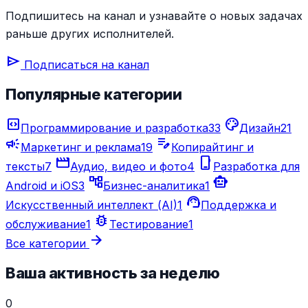
Подпишитесь на канал и узнавайте о новых задачах
раньше других исполнителей.
send
Подписаться на канал
Популярные категории
code_blocks
palette
Программирование и разработка
33
Дизайн
21
campaign
edit_note
Маркетинг и реклама
19
Копирайтинг и
movie_creation
phone_iphone
тексты
7
Аудио, видео и фото
4
Разработка для
account_tree
smart_toy
Android и iOS
3
Бизнес-аналитика
1
support_agent
Искусственный интеллект (AI)
1
Поддержка и
bug_report
обслуживание
1
Тестирование
1
arrow_forward
Все категории
Ваша активность за неделю
0