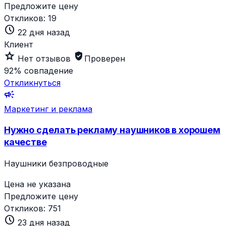
Предложите цену
Откликов:
19
schedule
22 дня назад
Клиент
star_outline
verified_user
Нет отзывов
Проверен
92%
совпадение
Откликнуться
campaign
Маркетинг и реклама
Нужно сделать рекламу наушников в хорошем
качестве
Наушники безпроводные
Цена не указана
Предложите цену
Откликов:
751
schedule
23 дня назад