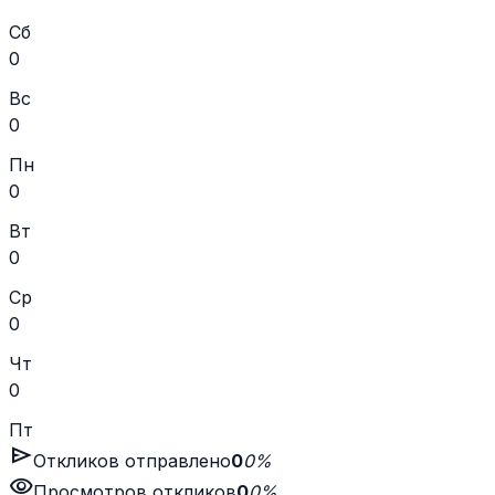
Сб
0
Вс
0
Пн
0
Вт
0
Ср
0
Чт
0
Пт
send
Откликов отправлено
0
0%
visibility
Просмотров откликов
0
0%