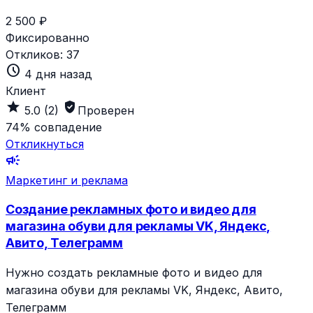
2 500 ₽
Фиксированно
Откликов:
37
schedule
4 дня назад
Клиент
grade
verified_user
5.0
(2)
Проверен
74%
совпадение
Откликнуться
campaign
Маркетинг и реклама
Создание рекламных фото и видео для
магазина обуви для рекламы VK, Яндекс,
Авито, Телеграмм
Нужно создать рекламные фото и видео для
магазина обуви для рекламы VK, Яндекс, Авито,
Телеграмм