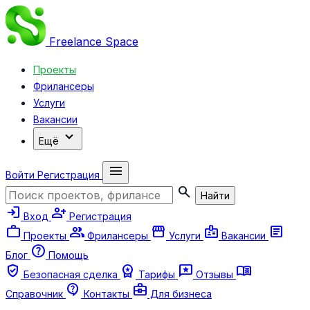
Freelance
Space
Проекты
Фрилансеры
Услуги
Вакансии
expand_more
Ещё
menu
Войти
Регистрация
search
Найти
login
person_add
Вход
Регистрация
work
group
storefront
badge
article
Проекты
Фрилансеры
Услуги
Вакансии
help
Блог
Помощь
verified_user
workspace_premium
reviews
menu_book
Безопасная сделка
Тарифы
Отзывы
contact_support
business_center
Справочник
Контакты
Для бизнеса