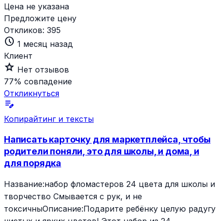
Цена не указана
Предложите цену
Откликов:
395
schedule
1 месяц назад
Клиент
star_outline
Нет отзывов
77%
совпадение
Откликнуться
edit_note
Копирайтинг и тексты
Написать карточку для маркетплейса, чтобы
родители поняли, это для школы, и дома, и
для порядка
Название:набор фломастеров 24 цвета для школы и
творчество Смывается с рук, и не
токсичныОписание:Подарите ребёнку целую радугу
чистых и ярких цветов! Этот набор из 24