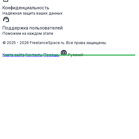
Конфиденциальность
Надёжная защита ваших данных
support_agent
Поддержка пользователей
Поможем на каждом этапе
© 2025 - 2026 FreelanceSpace.ru. Все права защищены.
language
Карта сайта
Контакты
Помощь
Русский