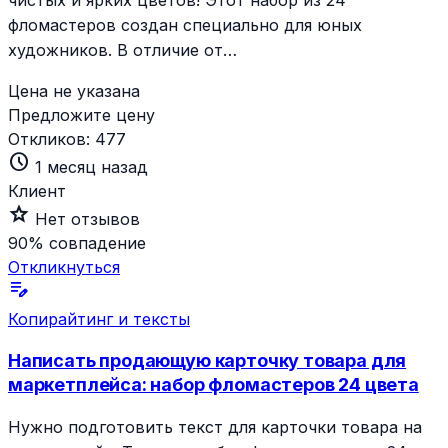
фломастеров создан специально для юных
художников. В отличие от…
Цена не указана
Предложите цену
Откликов:
477
schedule
1 месяц назад
Клиент
star_outline
Нет отзывов
90%
совпадение
Откликнуться
edit_note
Копирайтинг и тексты
Написать продающую карточку товара для
маркетплейса: набор фломастеров 24 цвета
Нужно подготовить текст для карточки товара на