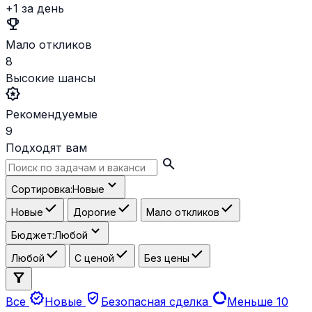
+1 за день
emoji_events
Мало откликов
8
Высокие шансы
award_star
Рекомендуемые
9
Подходят вам
search
expand_more
Сортировка:
Новые
check
check
check
Новые
Дорогие
Мало откликов
expand_more
Бюджет:
Любой
check
check
check
Любой
С ценой
Без цены
filter_alt
new_releases
verified_user
data_usage
Все
Новые
Безопасная сделка
Меньше 10