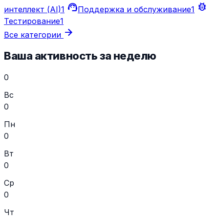
support_agent
bug_report
интеллект (AI)
1
Поддержка и обслуживание
1
Тестирование
1
arrow_forward
Все категории
Ваша активность за неделю
0
Вс
0
Пн
0
Вт
0
Ср
0
Чт