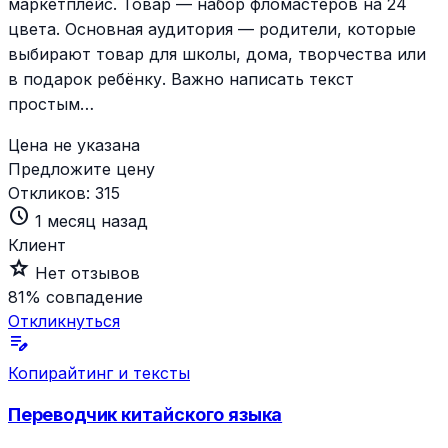
маркетплейс. Товар — набор фломастеров на 24
цвета. Основная аудитория — родители, которые
выбирают товар для школы, дома, творчества или
в подарок ребёнку. Важно написать текст
простым…
Цена не указана
Предложите цену
Откликов:
315
schedule
1 месяц назад
Клиент
star_outline
Нет отзывов
81%
совпадение
Откликнуться
edit_note
Копирайтинг и тексты
Переводчик китайского языка