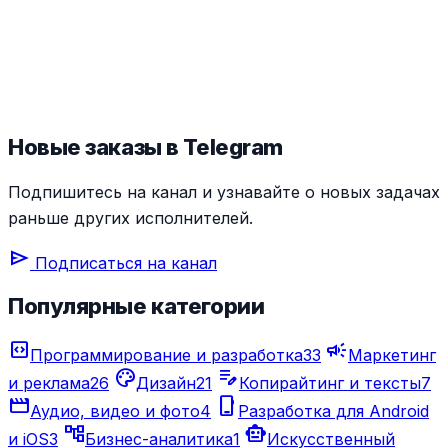
Новые заказы в Telegram
Подпишитесь на канал и узнавайте о новых задачах
раньше других исполнителей.
send
Подписаться на канал
Популярные категории
code_blocks
campaign
Программирование и разработка
33
Маркетинг
palette
edit_note
и реклама
26
Дизайн
21
Копирайтинг и тексты
7
movie_creation
phone_iphone
Аудио, видео и фото
4
Разработка для Android
account_tree
smart_toy
и iOS
3
Бизнес-аналитика
1
Искусственный