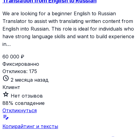
Translation from English to Russian
We are looking for a beginner English to Russian
Translator to assist with translating written content from
English into Russian. This role is ideal for individuals who
have strong language skills and want to build experience
in…
60 000 ₽
Фиксированно
Откликов:
175
schedule
2 месяца назад
Клиент
star_outline
Нет отзывов
88%
совпадение
Откликнуться
edit_note
Копирайтинг и тексты