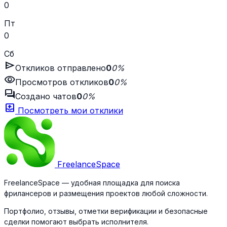
0
Пт
0
Сб
send
Откликов отправлено
0
0%
visibility
Просмотров откликов
0
0%
forum
Создано чатов
0
0%
outbox
Посмотреть мои отклики
Freelance
Space
FreelanceSpace — удобная площадка для поиска
фрилансеров и размещения проектов любой сложности.
Портфолио, отзывы, отметки верификации и безопасные
сделки помогают выбрать исполнителя.