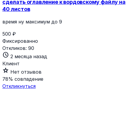
сделать оглавление к вордовскому файлу на
40 листов
время ну максимум до 9
500 ₽
Фиксированно
Откликов:
90
schedule
2 месяца назад
Клиент
star_outline
Нет отзывов
78%
совпадение
Откликнуться