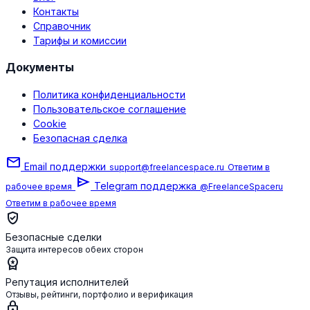
Контакты
Справочник
Тарифы и комиссии
Документы
Политика конфиденциальности
Пользовательское соглашение
Cookie
Безопасная сделка
mail
Email поддержки
support@freelancespace.ru
Ответим в
send
Telegram поддержка
рабочее время
@FreelanceSpaceru
Ответим в рабочее время
verified_user
Безопасные сделки
Защита интересов обеих сторон
workspace_premium
Репутация исполнителей
Отзывы, рейтинги, портфолио и верификация
lock