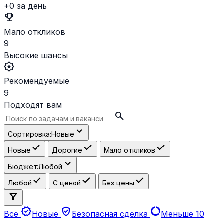
+0 за день
emoji_events
Мало откликов
9
Высокие шансы
award_star
Рекомендуемые
9
Подходят вам
search
expand_more
Сортировка:
Новые
check
check
check
Новые
Дорогие
Мало откликов
expand_more
Бюджет:
Любой
check
check
check
Любой
С ценой
Без цены
filter_alt
new_releases
verified_user
data_usage
Все
Новые
Безопасная сделка
Меньше 10