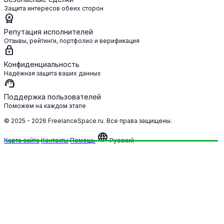
Защита интересов обеих сторон
workspace_premium
Репутация исполнителей
Отзывы, рейтинги, портфолио и верификация
lock
Конфиденциальность
Надёжная защита ваших данных
support_agent
Поддержка пользователей
Поможем на каждом этапе
© 2025 - 2026 FreelanceSpace.ru. Все права защищены.
language
Карта сайта
Контакты
Помощь
Русский