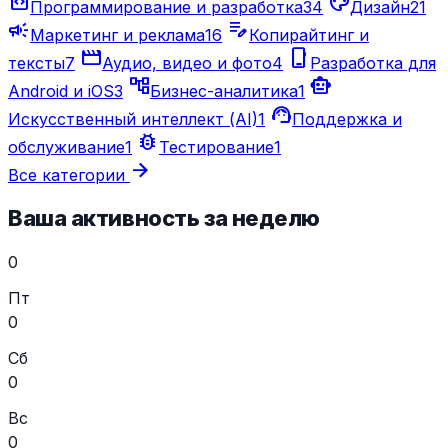
code_blocks
palette
Программирование и разработка
34
Дизайн
21
campaign
edit_note
Маркетинг и реклама
16
Копирайтинг и
movie_creation
phone_iphone
тексты
7
Аудио, видео и фото
4
Разработка для
account_tree
smart_toy
Android и iOS
3
Бизнес-аналитика
1
support_agent
Искусственный интеллект (AI)
1
Поддержка и
bug_report
обслуживание
1
Тестирование
1
arrow_forward
Все категории
Ваша активность за неделю
0
Пт
0
Сб
0
Вс
0