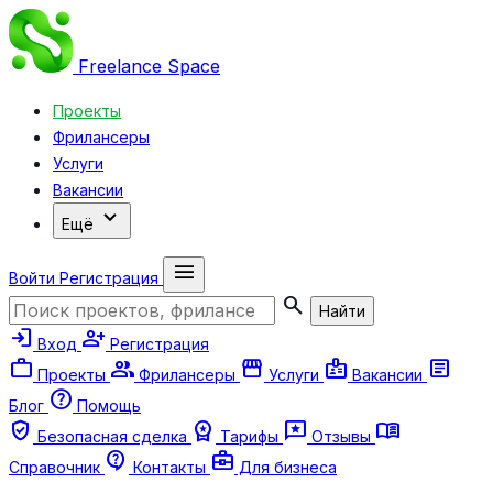
Freelance
Space
Проекты
Фрилансеры
Услуги
Вакансии
expand_more
Ещё
menu
Войти
Регистрация
search
Найти
login
person_add
Вход
Регистрация
work
group
storefront
badge
article
Проекты
Фрилансеры
Услуги
Вакансии
help
Блог
Помощь
verified_user
workspace_premium
reviews
menu_book
Безопасная сделка
Тарифы
Отзывы
contact_support
business_center
Справочник
Контакты
Для бизнеса