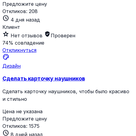
Предложите цену
Откликов:
208
schedule
4 дня назад
Клиент
star_outline
verified_user
Нет отзывов
Проверен
74%
совпадение
Откликнуться
palette
Дизайн
Сделать карточку наушников
Сделать карточку наушников, чтобы было красиво
и стильно
Цена не указана
Предложите цену
Откликов:
1575
schedule
8 дней назад