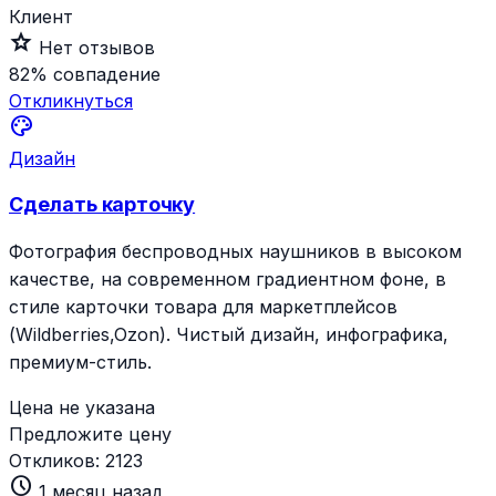
Клиент
star_outline
Нет отзывов
82%
совпадение
Откликнуться
palette
Дизайн
Сделать карточку
Фотография беспроводных наушников в высоком
качестве, на современном градиентном фоне, в
стиле карточки товара для маркетплейсов
(Wildberries,Ozon). Чистый дизайн, инфографика,
премиум-стиль.
Цена не указана
Предложите цену
Откликов:
2123
schedule
1 месяц назад