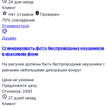
schedule
24 дня назад
Клиент
star_outline
verified_user
Нет отзывов
Проверен
79%
совпадение
Откликнуться
palette
Дизайн
Сгенерировать фото беспроводных наушников
в красивом фоне
На рисунке должны быть беспроводные наушники с
разными небольшими декорации вокруг
Цена не указана
Предложите цену
Откликов:
2493
schedule
27 дней назад
Клиент