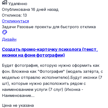
home_work
Удалённо
Опубликована 16 дней назад
Откликов:
13
Откликнуться
Задачи
Разовые проекты для быстрого отклика
palette
Дизайн
Создать промо-карточку психолога (текст,
иконки на фоне фотографии)
Будет фотография, которую нужно оформить как
фон. Вложена как "Фотография" (модель затёрта, с
моделью отправлю исполнителю).Будут иконки (7
шт), которые нужно расположить рядом с
наименованием услуги (7 слуг) (Иконка -
Наименование…
Цена не указана