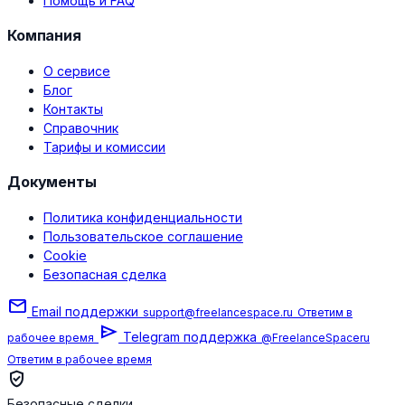
Помощь и FAQ
Компания
О сервисе
Блог
Контакты
Справочник
Тарифы и комиссии
Документы
Политика конфиденциальности
Пользовательское соглашение
Cookie
Безопасная сделка
mail
Email поддержки
support@freelancespace.ru
Ответим в
send
Telegram поддержка
рабочее время
@FreelanceSpaceru
Ответим в рабочее время
verified_user
Безопасные сделки