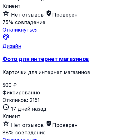
Клиент
star_outline
verified_user
Нет отзывов
Проверен
75%
совпадение
Откликнуться
palette
Дизайн
Фото для интернет магазинов
Карточки для интернет магазинов
500 ₽
Фиксированно
Откликов:
2151
schedule
17 дней назад
Клиент
star_outline
verified_user
Нет отзывов
Проверен
88%
совпадение
Откликнуться