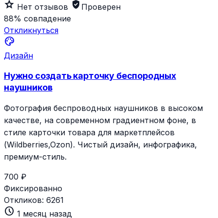
star_outline
verified_user
Нет отзывов
Проверен
88%
совпадение
Откликнуться
palette
Дизайн
Нужно создать карточку беспородных
наушников
Фотография беспроводных наушников в высоком
качестве, на современном градиентном фоне, в
стиле карточки товара для маркетплейсов
(Wildberries,Ozon). Чистый дизайн, инфографика,
премиум-стиль.
700 ₽
Фиксированно
Откликов:
6261
schedule
1 месяц назад