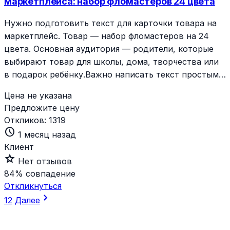
маркетплейса: набор фломастеров 24 цвета
Нужно подготовить текст для карточки товара на
маркетплейс. Товар — набор фломастеров на 24
цвета. Основная аудитория — родители, которые
выбирают товар для школы, дома, творчества или
в подарок ребёнку.Важно написать текст простым…
Цена не указана
Предложите цену
Откликов:
1319
schedule
1 месяц назад
Клиент
star_outline
Нет отзывов
84%
совпадение
Откликнуться
chevron_right
1
2
Далее