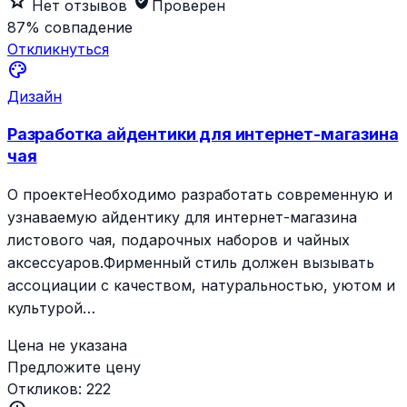
star_outline
verified_user
Нет отзывов
Проверен
87%
совпадение
Откликнуться
palette
Дизайн
Разработка айдентики для интернет-магазина
чая
О проектеНеобходимо разработать современную и
узнаваемую айдентику для интернет-магазина
листового чая, подарочных наборов и чайных
аксессуаров.Фирменный стиль должен вызывать
ассоциации с качеством, натуральностью, уютом и
культурой…
Цена не указана
Предложите цену
Откликов:
222