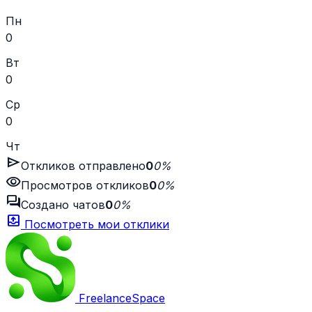
Пн
0
Вт
0
Ср
0
Чт
send
Откликов отправлено
0
0%
visibility
Просмотров откликов
0
0%
forum
Создано чатов
0
0%
outbox
Посмотреть мои отклики
Freelance
Space