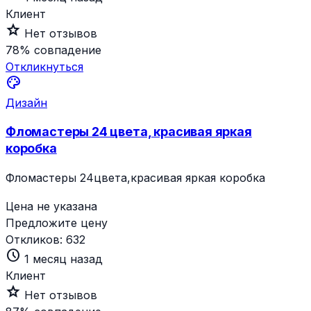
Клиент
star_outline
Нет отзывов
78%
совпадение
Откликнуться
palette
Дизайн
Фломастеры 24 цвета, красивая яркая
коробка
Фломастеры 24цвета,красивая яркая коробка
Цена не указана
Предложите цену
Откликов:
632
schedule
1 месяц назад
Клиент
star_outline
Нет отзывов