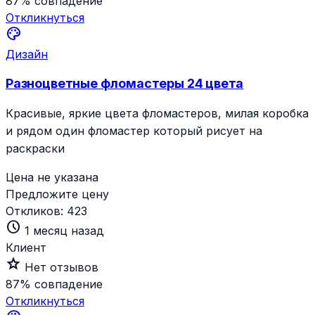
87%
совпадение
Откликнуться
palette
Дизайн
Разноцветные фломастеры 24 цвета
Красивые, яркие цвета фломастеров, милая коробка
и рядом один фломастер который рисует на
раскраски
Цена не указана
Предложите цену
Откликов:
423
schedule
1 месяц назад
Клиент
star_outline
Нет отзывов
87%
совпадение
Откликнуться