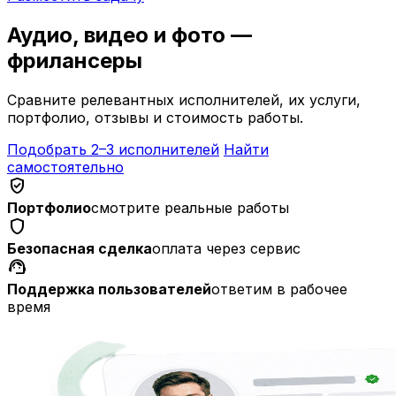
Аудио, видео и фото —
фрилансеры
Сравните релевантных исполнителей, их услуги,
портфолио, отзывы и стоимость работы.
Подобрать 2–3 исполнителей
Найти
самостоятельно
verified_user
Портфолио
смотрите реальные работы
shield
Безопасная сделка
оплата через сервис
support_agent
Поддержка пользователей
ответим в рабочее
время