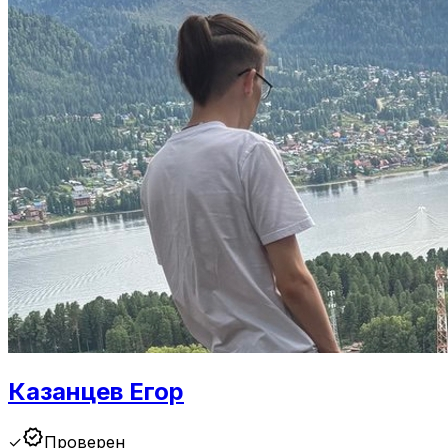
Казанцев Егор
verified
✓
Проверен