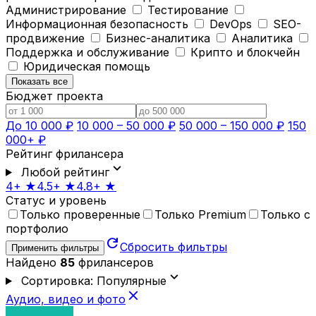
Администрирование
Тестирование
Информационная безопасность
DevOps
SEO-
продвижение
Бизнес-аналитика
Аналитика
Поддержка и обслуживание
Крипто и блокчейн
Юридическая помощь
Показать все
Бюджет проекта
До 10 000 ₽
10 000 – 50 000 ₽
50 000 – 150 000 ₽
150
000+ ₽
Рейтинг фрилансера
expand_more
Любой рейтинг
4+ ★
4.5+ ★
4.8+ ★
Статус и уровень
Только проверенные
Только Premium
Только с
портфолио
refresh
Сбросить фильтры
Применить фильтры
Найдено
85
фрилансеров
expand_more
Сортировка: Популярные
close
Аудио, видео и фото