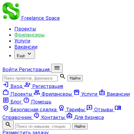
Freelance
Space
Проекты
Фрилансеры
Услуги
Вакансии
expand_more
Ещё
menu
Войти
Регистрация
search
Найти
login
person_add
Вход
Регистрация
work
group
storefront
badge
Проекты
Фрилансеры
Услуги
Вакансии
article
help
Блог
Помощь
verified_user
workspace_premium
reviews
menu_book
Безопасная сделка
Тарифы
Отзывы
contact_support
business_center
Справочник
Контакты
Для бизнеса
search
Найти
Разместить задачу