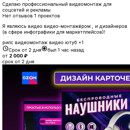
Сделаю профессиональный видеомонтаж для
соцсетей и рекламы
Нет отзывов
1 проектов
Я являюсь видео видео-монтажёром , и дизайнеров
(в сфере инфографики для маркетплейсов)!
рилс
видеомонтаж
видео
ютуб
+1
schedule
radio_button_checked
Срок от 2 дня
был 1 час назад
от
2 000 ₽
срок от 2 дня