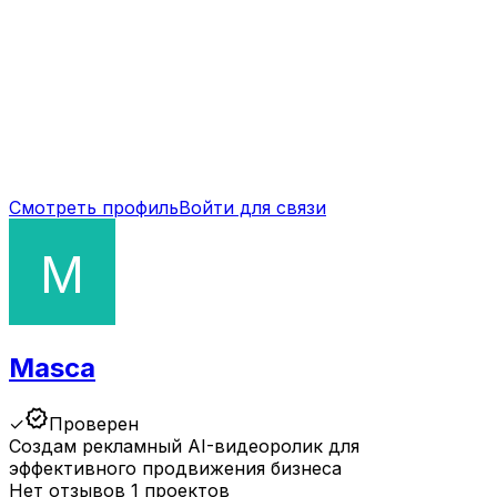
Смотреть профиль
Войти для связи
Masca
verified
✓
Проверен
Создам рекламный AI-видеоролик для
эффективного продвижения бизнеса
Нет отзывов
1 проектов