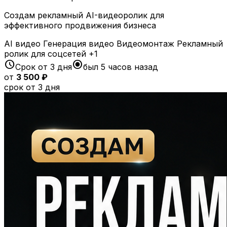
Создам рекламный AI-видеоролик для
эффективного продвижения бизнеса
AI видео
Генерация видео
Видеомонтаж
Рекламный
ролик для соцсетей
+1
schedule
radio_button_checked
Срок от 3 дня
был 5 часов назад
от
3 500 ₽
срок от 3 дня