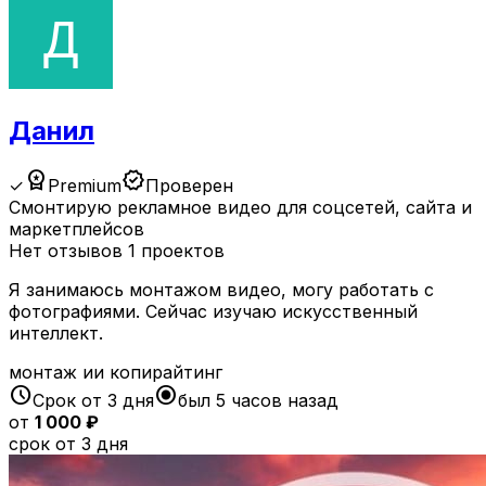
Данил
workspace_premium
verified
✓
Premium
Проверен
Смонтирую рекламное видео для соцсетей, сайта и
маркетплейсов
Нет отзывов
1 проектов
Я занимаюсь монтажом видео, могу работать с
фотографиями. Сейчас изучаю искусственный
интеллект.
монтаж ии копирайтинг
schedule
radio_button_checked
Срок от 3 дня
был 5 часов назад
от
1 000 ₽
срок от 3 дня