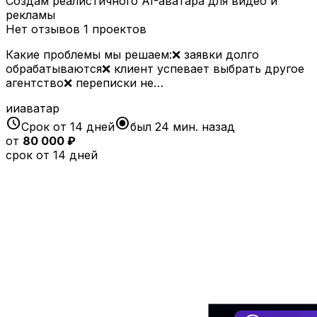
Создам реалистичного AI-аватара для видео и
рекламы
Нет отзывов
1 проектов
Какие проблемы мы решаем:❌ заявки долго
обрабатываются❌ клиент успевает выбрать другое
агентство❌ переписки не…
ииаватар
schedule
radio_button_checked
Срок от 14 дней
был 24 мин. назад
от
80 000 ₽
срок от 14 дней