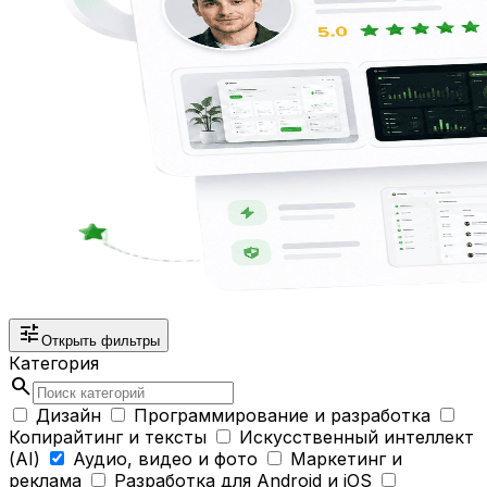
tune
Открыть фильтры
Категория
search
Дизайн
Программирование и разработка
Копирайтинг и тексты
Искусственный интеллект
(AI)
Аудио, видео и фото
Маркетинг и
реклама
Разработка для Android и iOS