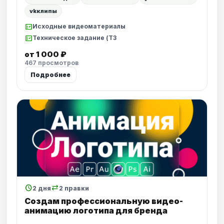
vkклипы
fact_check
Исходные видеоматериалы
fact_check
Техническое задание (ТЗ
от 1 000 ₽
467 просмотров
Подробнее
schedule
sync_alt
2 дня
2 правки
Создам профессиональную видео-
анимацию логотипа для бренда