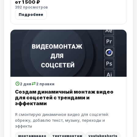
от 1 500 ₽
392 просмотров
Подробнее
schedule
sync_alt
2 дня
2 правки
Создам динамичный монтаж видео
для соцсетей с трендами и
эффектами
Я смонтирую динамичное видео для соцсетей:
обрежу, добавлю текст, музыку, переходы и
эффекты
монтажвидео
тиктокмонтаж
youtubeshorts