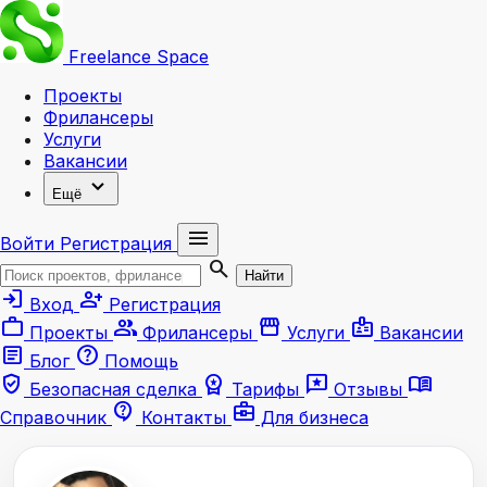
Freelance
Space
Проекты
Фрилансеры
Услуги
Вакансии
expand_more
Ещё
menu
Войти
Регистрация
search
Найти
login
person_add
Вход
Регистрация
work
group
storefront
badge
Проекты
Фрилансеры
Услуги
Вакансии
article
help
Блог
Помощь
verified_user
workspace_premium
reviews
menu_book
Безопасная сделка
Тарифы
Отзывы
contact_support
business_center
Справочник
Контакты
Для бизнеса