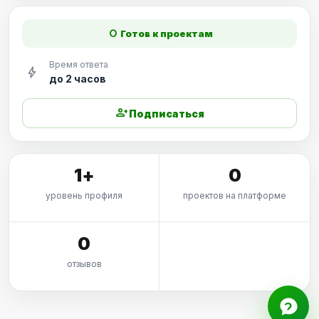
fiber_manual_record
Готов к проектам
Время ответа
bolt
до 2 часов
person_add
Подписаться
1+
0
уровень профиля
проектов на платформе
0
отзывов