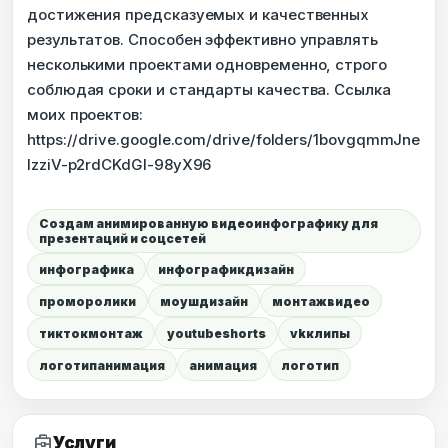
достижения предсказуемых и качественных
результатов. Способен эффективно управлять
несколькими проектами одновременно, строго
соблюдая сроки и стандарты качества. Ссылка
моих проектов:
https://drive.google.com/drive/folders/1bovgqmmJne
lzziV-p2rdCKdGI-98yX96
Создам анимированную видеоинфографику для
презентаций и соцсетей
инфографика
инфографикдизайн
проморолики
моушдизайн
монтажвидео
тиктокмонтаж
youtubeshorts
vkклипы
логотипанимация
анимация
логотип
business_center
Услуги