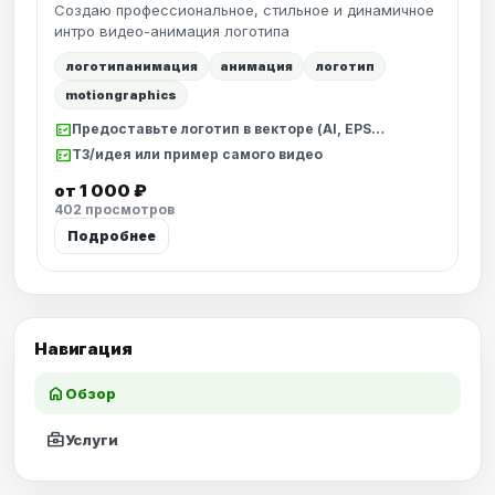
Создаю профессиональное, стильное и динамичное
интро видео-анимация логотипа
логотипанимация
анимация
логотип
motiongraphics
fact_check
Предоставьте логотип в векторе (AI, EPS…
fact_check
ТЗ/идея или пример самого видео
от 1 000 ₽
402 просмотров
Подробнее
Навигация
home
Обзор
business_center
Услуги