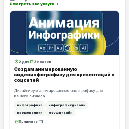
Смотреть все услуги →
schedule
sync_alt
2 дня
2 правки
Создам анимированную
видеоинфографику для презентаций и
соцсетей
Дизайнирую анимированнцю инфографику для
вашего бизнеса
инфографика
инфографикдизайн
проморолики
моушдизайн
fact_check
Пришлите ТЗ