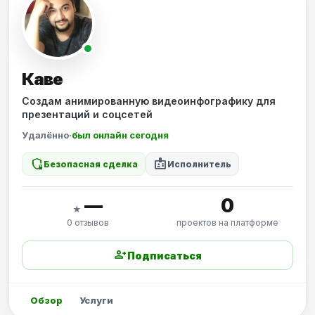
Каве
Создам анимированную видеоинфографику для
презентаций и соцсетей
Удалённо
·
был онлайн сегодня
shield_locked
badge
Безопасная сделка
Исполнитель
—
0
★
0 отзывов
проектов на платформе
person_add
Подписаться
Обзор
Услуги