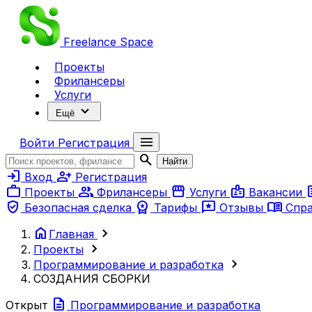
Freelance
Space
Проекты
Фрилансеры
Услуги
expand_more
Ещё
menu
Войти
Регистрация
search
Найти
login
person_add
Вход
Регистрация
work
group
storefront
badge
ar
Проекты
Фрилансеры
Услуги
Вакансии
verified_user
workspace_premium
reviews
menu_book
Безопасная сделка
Тарифы
Отзывы
Спр
home
chevron_right
Главная
chevron_right
Проекты
chevron_right
Программирование и разработка
СОЗДАНИЯ СБОРКИ
description
Открыт
Программирование и разработка