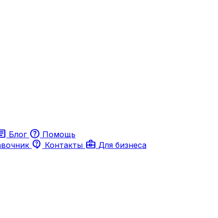
ticle
help
Блог
Помощь
contact_support
business_center
авочник
Контакты
Для бизнеса