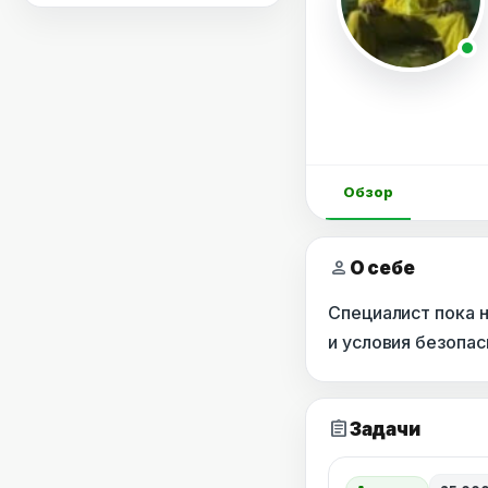
Обзор
person
О себе
Специалист пока 
и условия безопа
assignment
Задачи