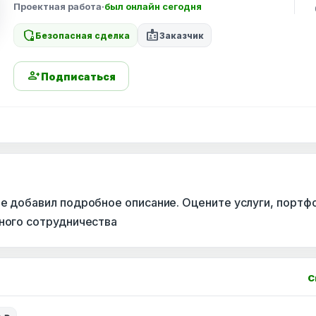
Проектная работа
·
был онлайн сегодня
shield_locked
badge
Безопасная сделка
Заказчик
person_add
Подписаться
не добавил подробное описание. Оцените услуги, портф
сного сотрудничества
С