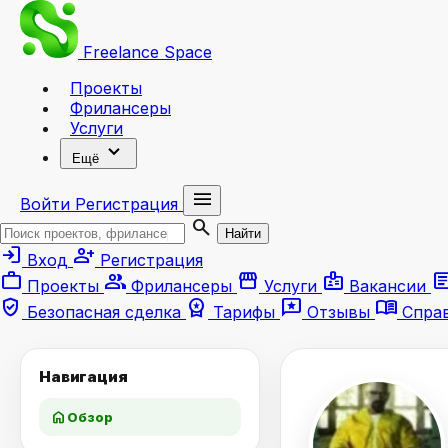
Freelance
Space
Проекты
Фрилансеры
Услуги
expand_more
Ещё
menu
Войти
Регистрация
search
Найти
login
person_add
Вход
Регистрация
work
group
storefront
badge
artic
Проекты
Фрилансеры
Услуги
Вакансии
verified_user
workspace_premium
reviews
menu_book
Безопасная сделка
Тарифы
Отзывы
Спра
Навигация
home
Обзор