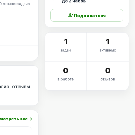
до 2 часов
0 отзывов
задача
person_add
Подписаться
1
1
задач
активных
0
0
в работе
отзывов
олио, отзывы
мотреть все →