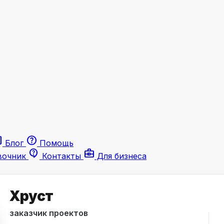
le
help
Блог
Помощь
contact_support
business_center
вочник
Контакты
Для бизнеса
Хруст
заказчик проектов