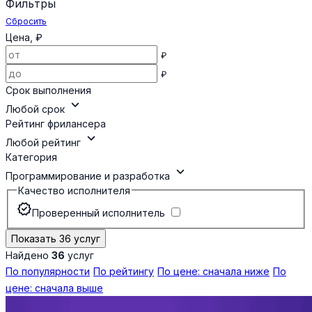
Фильтры
Сбросить
Цена, ₽
₽
₽
Срок выполнения
expand_more
Любой срок
Рейтинг фрилансера
expand_more
Любой рейтинг
Категория
expand_more
Программирование и разработка
Качество исполнителя
verified
Проверенный исполнитель
Показать 36 услуг
Найдено
36
услуг
По популярности
По рейтингу
По цене: сначала ниже
По
цене: сначала выше