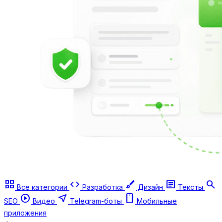
grid_view
code
brush
article
search
Все категории
Разработка
Дизайн
Тексты
play_circle
near_me
smartphone
SEO
Видео
Telegram-боты
Мобильные
приложения