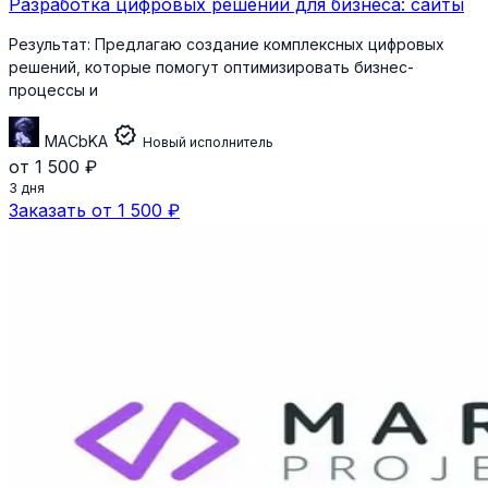
Разработка цифровых решений для бизнеса: сайты
Результат:
Предлагаю создание комплексных цифровых
решений, которые помогут оптимизировать бизнес-
процессы и
verified
MACbKA
Новый исполнитель
от 1 500 ₽
3 дня
Заказать от 1 500 ₽