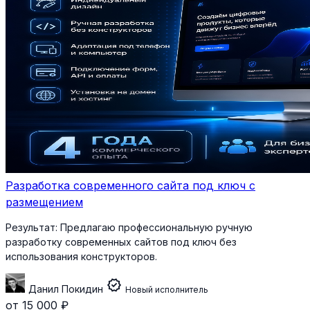
Разработка современного сайта под ключ с
размещением
Результат:
Предлагаю профессиональную ручную
разработку современных сайтов под ключ без
использования конструкторов.
verified
Данил Покидин
Новый исполнитель
от 15 000 ₽