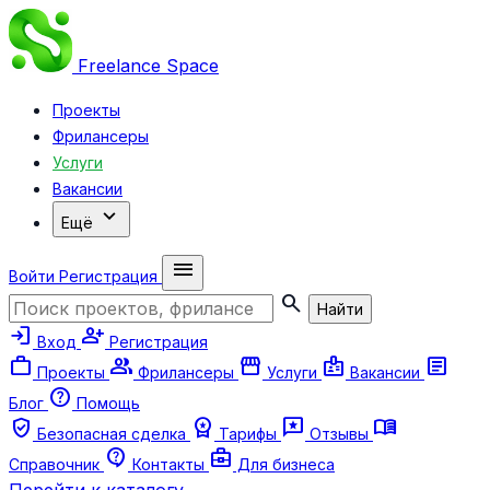
Freelance
Space
Проекты
Фрилансеры
Услуги
Вакансии
expand_more
Ещё
menu
Войти
Регистрация
search
Найти
login
person_add
Вход
Регистрация
work
group
storefront
badge
article
Проекты
Фрилансеры
Услуги
Вакансии
help
Блог
Помощь
verified_user
workspace_premium
reviews
menu_book
Безопасная сделка
Тарифы
Отзывы
contact_support
business_center
Справочник
Контакты
Для бизнеса