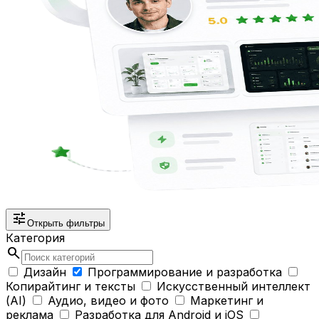
tune
Открыть фильтры
Категория
search
Дизайн
Программирование и разработка
Копирайтинг и тексты
Искусственный интеллект
(AI)
Аудио, видео и фото
Маркетинг и
реклама
Разработка для Android и iOS