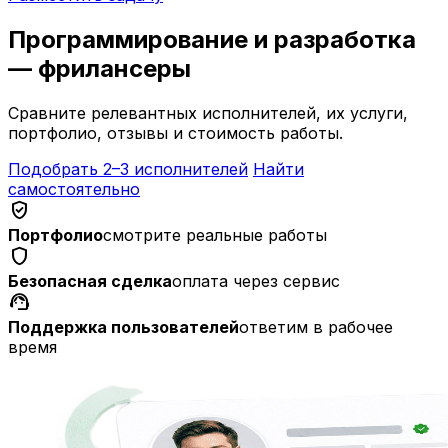
Программирование и разработка
— фрилансеры
Сравните релевантных исполнителей, их услуги,
портфолио, отзывы и стоимость работы.
Подобрать 2–3 исполнителей
Найти
самостоятельно
verified_user
Портфолио
смотрите реальные работы
shield
Безопасная сделка
оплата через сервис
support_agent
Поддержка пользователей
ответим в рабочее
время