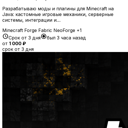
Разрабатываю моды и плагины для Minecraft на
Java: кастомные игровые механики, серверные
системы, интеграции и…
Minecraft
Forge
Fabric
NeoForge
+1
schedule
radio_button_checked
Срок от 3 дня
был 3 часа назад
от
1 000 ₽
срок от 3 дня