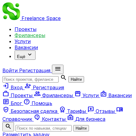
Freelance
Space
Проекты
Фрилансеры
Услуги
Вакансии
expand_more
Ещё
menu
Войти
Регистрация
search
Найти
login
person_add
Вход
Регистрация
work
group
storefront
badge
Проекты
Фрилансеры
Услуги
Вакансии
article
help
Блог
Помощь
verified_user
workspace_premium
reviews
menu_book
Безопасная сделка
Тарифы
Отзывы
contact_support
business_center
Справочник
Контакты
Для бизнеса
search
Найти
Разместить задачу