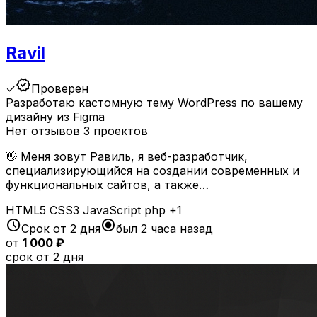
Ravil
verified
✓
Проверен
Разработаю кастомную тему WordPress по вашему
дизайну из Figma
Нет отзывов
3 проектов
👋 Меня зовут Равиль, я веб-разработчик,
специализирующийся на создании современных и
функциональных сайтов, а также…
HTML5
CSS3
JavaScript
php
+1
schedule
radio_button_checked
Срок от 2 дня
был 2 часа назад
от
1 000 ₽
срок от 2 дня