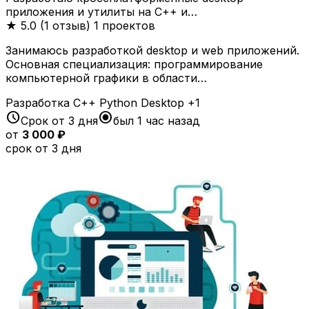
приложения и утилиты на C++ и…
★
5.0 (1 отзыв)
1 проектов
Занимаюсь разработкой desktop и web приложений.
Основная специализация: программирование
компьютерной графики в области…
Разработка
C++
Python
Desktop
+1
schedule
radio_button_checked
Срок от 3 дня
был 1 час назад
от
3 000 ₽
срок от 3 дня