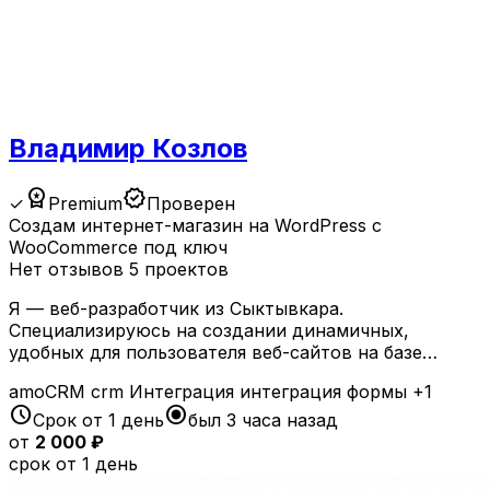
Владимир Козлов
workspace_premium
verified
✓
Premium
Проверен
Создам интернет-магазин на WordPress с
WooCommerce под ключ
Нет отзывов
5 проектов
Я — веб-разработчик из Сыктывкара.
Специализируюсь на создании динамичных,
удобных для пользователя веб-сайтов на базе…
amoCRM
crm
Интеграция
интеграция формы
+1
schedule
radio_button_checked
Срок от 1 день
был 3 часа назад
от
2 000 ₽
срок от 1 день