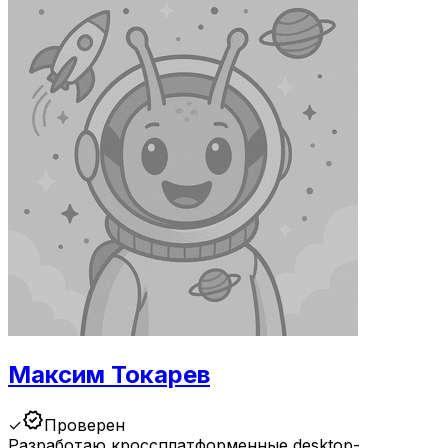
Максим Токарев
verified
✓
Проверен
Разработаю кроссплатформенные desktop-