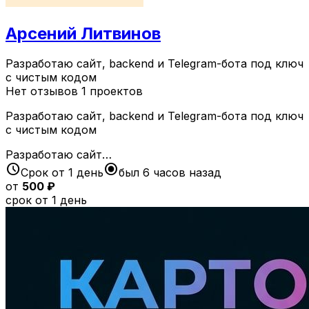
Арсений Литвинов
Разработаю сайт, backend и Telegram-бота под ключ
с чистым кодом
Нет отзывов
1 проектов
Разработаю сайт, backend и Telegram-бота под ключ
с чистым кодом
Разработаю сайт…
schedule
radio_button_checked
Срок от 1 день
был 6 часов назад
от
500 ₽
срок от 1 день