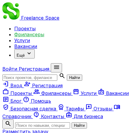
Freelance
Space
Проекты
Фрилансеры
Услуги
Вакансии
expand_more
Ещё
menu
Войти
Регистрация
search
Найти
login
person_add
Вход
Регистрация
work
group
storefront
badge
Проекты
Фрилансеры
Услуги
Вакансии
article
help
Блог
Помощь
verified_user
workspace_premium
reviews
menu_book
Безопасная сделка
Тарифы
Отзывы
contact_support
business_center
Справочник
Контакты
Для бизнеса
search
Найти
Разместить задачу