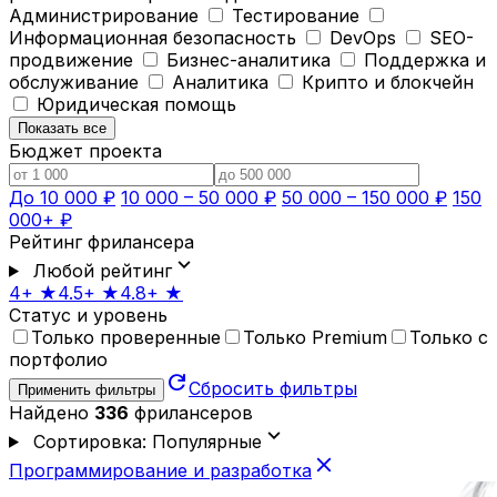
Администрирование
Тестирование
Информационная безопасность
DevOps
SEO-
продвижение
Бизнес-аналитика
Поддержка и
обслуживание
Аналитика
Крипто и блокчейн
Юридическая помощь
Показать все
Бюджет проекта
До 10 000 ₽
10 000 – 50 000 ₽
50 000 – 150 000 ₽
150
000+ ₽
Рейтинг фрилансера
expand_more
Любой рейтинг
4+ ★
4.5+ ★
4.8+ ★
Статус и уровень
Только проверенные
Только Premium
Только с
портфолио
refresh
Сбросить фильтры
Применить фильтры
Найдено
336
фрилансеров
expand_more
Сортировка: Популярные
close
Программирование и разработка