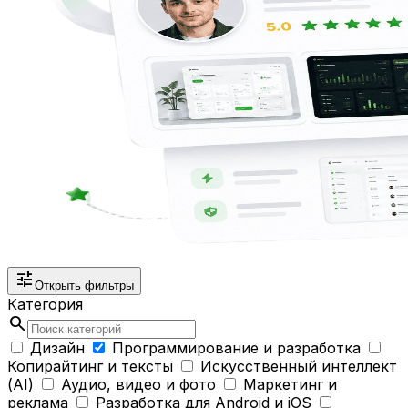
tune
Открыть фильтры
Категория
search
Дизайн
Программирование и разработка
Копирайтинг и тексты
Искусственный интеллект
(AI)
Аудио, видео и фото
Маркетинг и
реклама
Разработка для Android и iOS