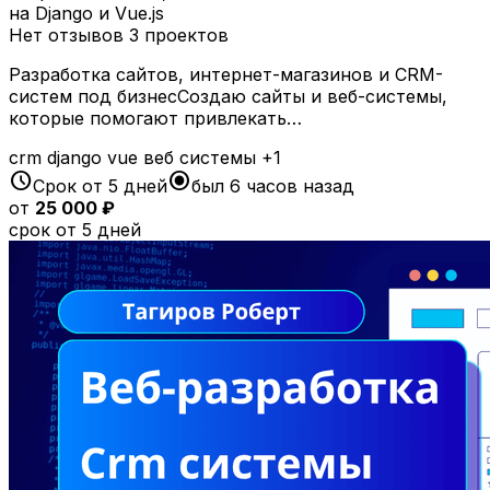
на Django и Vue.js
Нет отзывов
3 проектов
Разработка сайтов, интернет-магазинов и CRM-
систем под бизнесСоздаю сайты и веб-системы,
которые помогают привлекать…
crm
django
vue
веб системы
+1
schedule
radio_button_checked
Срок от 5 дней
был 6 часов назад
от
25 000 ₽
срок от 5 дней