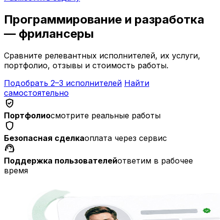
Программирование и разработка
— фрилансеры
Сравните релевантных исполнителей, их услуги,
портфолио, отзывы и стоимость работы.
Подобрать 2–3 исполнителей
Найти
самостоятельно
verified_user
Портфолио
смотрите реальные работы
shield
Безопасная сделка
оплата через сервис
support_agent
Поддержка пользователей
ответим в рабочее
время