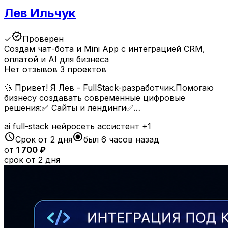
Лев Ильчук
verified
✓
Проверен
Создам чат-бота и Mini App с интеграцией CRM,
оплатой и AI для бизнеса
Нет отзывов
3 проектов
🚀 Привет! Я Лев - FullStack-разработчик.Помогаю
бизнесу создавать современные цифровые
решения:✅ Сайты и лендинги✅…
ai
full-stack
нейросеть
ассистент
+1
schedule
radio_button_checked
Срок от 2 дня
был 6 часов назад
от
1 700 ₽
срок от 2 дня