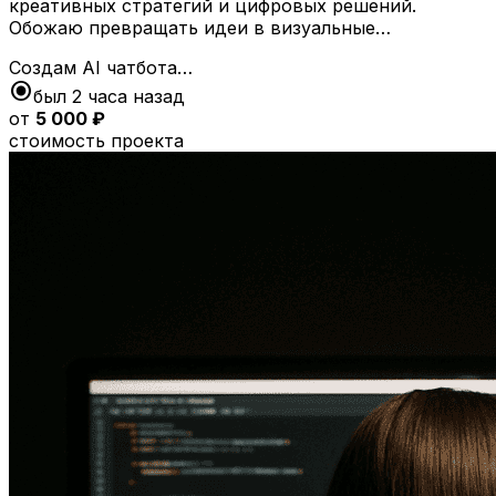
креативных стратегий и цифровых решений.
Обожаю превращать идеи в визуальные…
Создам AI чатбота…
radio_button_checked
был 2 часа назад
от
5 000 ₽
стоимость проекта