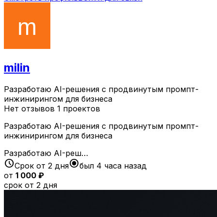
milin
Разработаю AI-решения с продвинутым промпт-
инжинирингом для бизнеса
Нет отзывов
1 проектов
Разработаю AI-решения с продвинутым промпт-
инжинирингом для бизнеса
Разработаю AI-реш…
schedule
radio_button_checked
Срок от 2 дня
был 4 часа назад
от
1 000 ₽
срок от 2 дня