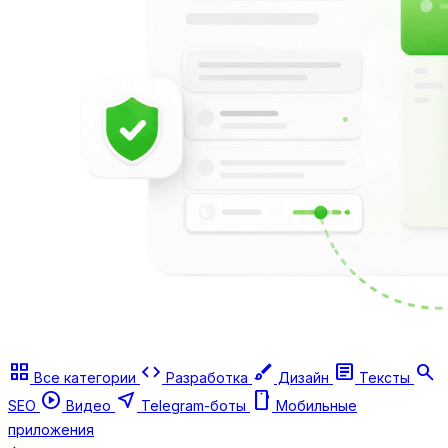
grid_view
code
brush
article
search
Все категории
Разработка
Дизайн
Тексты
play_circle
near_me
smartphone
SEO
Видео
Telegram-боты
Мобильные
приложения