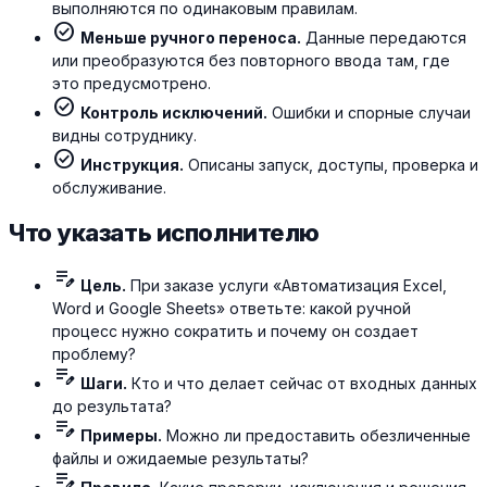
выполняются по одинаковым правилам.
check_circle
Меньше ручного переноса.
Данные передаются
или преобразуются без повторного ввода там, где
это предусмотрено.
check_circle
Контроль исключений.
Ошибки и спорные случаи
видны сотруднику.
check_circle
Инструкция.
Описаны запуск, доступы, проверка и
обслуживание.
Что указать исполнителю
edit_note
Цель.
При заказе услуги «Автоматизация Excel,
Word и Google Sheets» ответьте: какой ручной
процесс нужно сократить и почему он создает
проблему?
edit_note
Шаги.
Кто и что делает сейчас от входных данных
до результата?
edit_note
Примеры.
Можно ли предоставить обезличенные
файлы и ожидаемые результаты?
edit_note