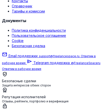
Контакты
Справочник
Тарифы и комиссии
Документы
Политика конфиденциальности
Пользовательское соглашение
Cookie
Безопасная сделка
mail
Email поддержки
support@freelancespace.ru
Ответим в
send
Telegram поддержка
рабочее время
@FreelanceSpaceru
Ответим в рабочее время
verified_user
Безопасные сделки
Защита интересов обеих сторон
workspace_premium
Репутация исполнителей
Отзывы, рейтинги, портфолио и верификация
lock