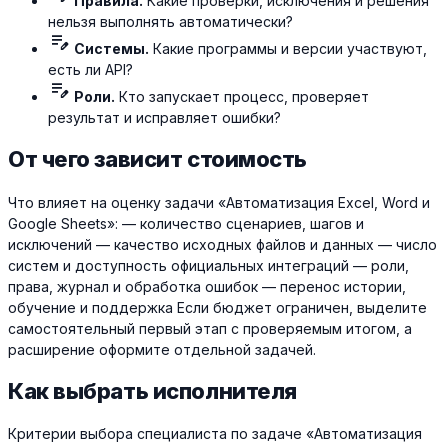
Правила.
Какие проверки, исключения и решения
нельзя выполнять автоматически?
edit_note
Системы.
Какие программы и версии участвуют,
есть ли API?
edit_note
Роли.
Кто запускает процесс, проверяет
результат и исправляет ошибки?
От чего зависит стоимость
Что влияет на оценку задачи «Автоматизация Excel, Word и
Google Sheets»: — количество сценариев, шагов и
исключений — качество исходных файлов и данных — число
систем и доступность официальных интеграций — роли,
права, журнал и обработка ошибок — перенос истории,
обучение и поддержка Если бюджет ограничен, выделите
самостоятельный первый этап с проверяемым итогом, а
расширение оформите отдельной задачей.
Как выбрать исполнителя
Критерии выбора специалиста по задаче «Автоматизация