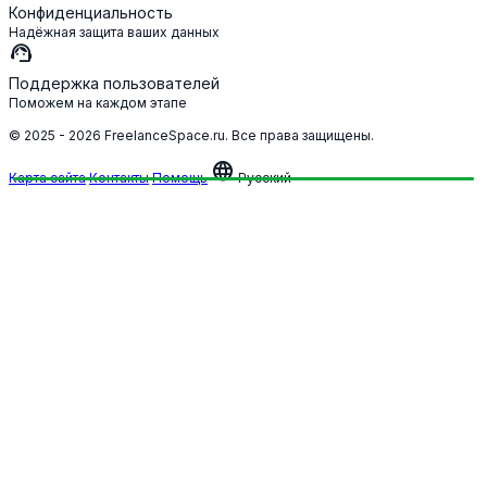
Конфиденциальность
Надёжная защита ваших данных
support_agent
Поддержка пользователей
Поможем на каждом этапе
© 2025 - 2026 FreelanceSpace.ru. Все права защищены.
language
Карта сайта
Контакты
Помощь
Русский