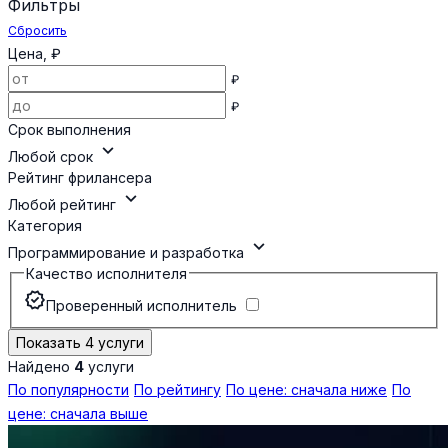
Фильтры
Сбросить
Цена, ₽
₽
₽
Срок выполнения
expand_more
Любой срок
Рейтинг фрилансера
expand_more
Любой рейтинг
Категория
expand_more
Программирование и разработка
Качество исполнителя
verified
Проверенный исполнитель
Показать 4 услуги
Найдено
4
услуги
По популярности
По рейтингу
По цене: сначала ниже
По
цене: сначала выше