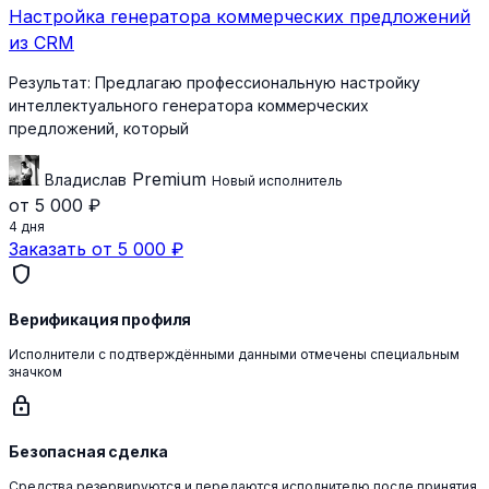
Настройка генератора коммерческих предложений
из CRM
Результат:
Предлагаю профессиональную настройку
интеллектуального генератора коммерческих
предложений, который
Premium
Владислав
Новый исполнитель
от 5 000 ₽
4 дня
Заказать от 5 000 ₽
shield
Верификация профиля
Исполнители с подтверждёнными данными отмечены специальным
значком
lock
Безопасная сделка
Средства резервируются и передаются исполнителю после принятия