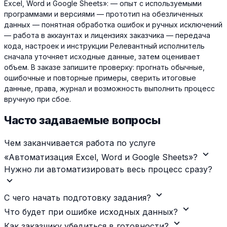
Excel, Word и Google Sheets»: — опыт с используемыми
программами и версиями — прототип на обезличенных
данных — понятная обработка ошибок и ручных исключений
— работа в аккаунтах и лицензиях заказчика — передача
кода, настроек и инструкции Релевантный исполнитель
сначала уточняет исходные данные, затем оценивает
объем. В заказе запишите проверку: прогнать обычные,
ошибочные и повторные примеры, сверить итоговые
данные, права, журнал и возможность выполнить процесс
вручную при сбое.
Часто задаваемые вопросы
Чем заканчивается работа по услуге
expand_more
«Автоматизация Excel, Word и Google Sheets»?
Нужно ли автоматизировать весь процесс сразу?
expand_more
expand_more
С чего начать подготовку задания?
expand_more
Что будет при ошибке исходных данных?
expand_more
Как заказчику убедиться в готовности?