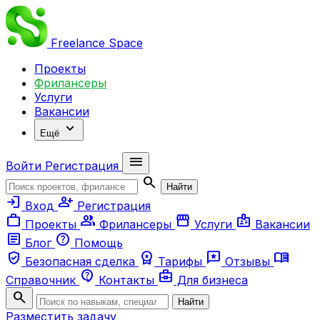
Freelance
Space
Проекты
Фрилансеры
Услуги
Вакансии
expand_more
Ещё
menu
Войти
Регистрация
search
Найти
login
person_add
Вход
Регистрация
work
group
storefront
badge
Проекты
Фрилансеры
Услуги
Вакансии
article
help
Блог
Помощь
verified_user
workspace_premium
reviews
menu_book
Безопасная сделка
Тарифы
Отзывы
contact_support
business_center
Справочник
Контакты
Для бизнеса
search
Найти
Разместить задачу