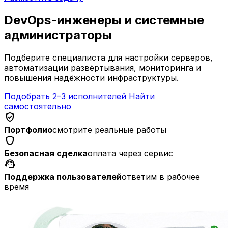
DevOps-инженеры и системные
администраторы
Подберите специалиста для настройки серверов,
автоматизации развёртывания, мониторинга и
повышения надёжности инфраструктуры.
Подобрать 2–3 исполнителей
Найти
самостоятельно
verified_user
Портфолио
смотрите реальные работы
shield
Безопасная сделка
оплата через сервис
support_agent
Поддержка пользователей
ответим в рабочее
время