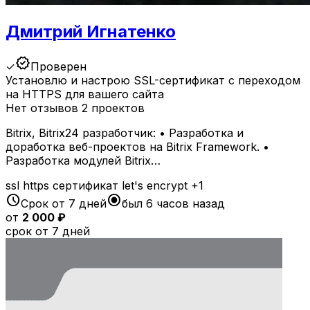
Дмитрий Игнатенко
verified
✓
Проверен
Установлю и настрою SSL-сертификат с переходом
на HTTPS для вашего сайта
Нет отзывов
2 проектов
Bitrix, Bitrix24 разработчик: • Разработка и
доработка веб-проектов на Bitrix Framework. •
Разработка модулей Bitrix…
ssl
https
сертификат
let's encrypt
+1
schedule
radio_button_checked
Срок от 7 дней
был 6 часов назад
от
2 000 ₽
срок от 7 дней