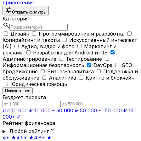
приложения
tune
Открыть фильтры
Категория
search
Дизайн
Программирование и разработка
Копирайтинг и тексты
Искусственный интеллект
(AI)
Аудио, видео и фото
Маркетинг и
реклама
Разработка для Android и iOS
Администрирование
Тестирование
Информационная безопасность
DevOps
SEO-
продвижение
Бизнес-аналитика
Поддержка и
обслуживание
Аналитика
Крипто и блокчейн
Юридическая помощь
Показать все
Бюджет проекта
До 10 000 ₽
10 000 – 50 000 ₽
50 000 – 150 000 ₽
150
000+ ₽
Рейтинг фрилансера
expand_more
Любой рейтинг
4+ ★
4.5+ ★
4.8+ ★