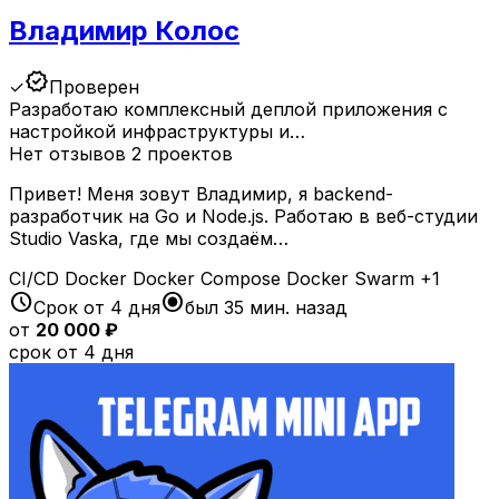
Владимир Колос
verified
✓
Проверен
Разработаю комплексный деплой приложения с
настройкой инфраструктуры и…
Нет отзывов
2 проектов
Привет! Меня зовут Владимир, я backend-
разработчик на Go и Node.js. Работаю в веб-студии
Studio Vaska, где мы создаём…
CI/CD
Docker
Docker Compose
Docker Swarm
+1
schedule
radio_button_checked
Срок от 4 дня
был 35 мин. назад
от
20 000 ₽
срок от 4 дня