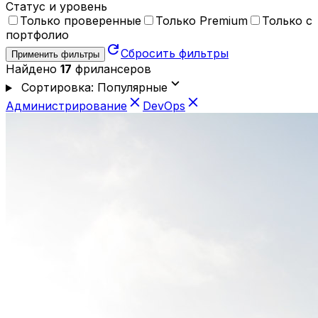
Статус и уровень
Только проверенные
Только Premium
Только с
портфолио
refresh
Сбросить фильтры
Применить фильтры
Найдено
17
фрилансеров
expand_more
Сортировка: Популярные
close
close
Администрирование
DevOps