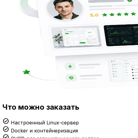
Что можно заказать
check_circle
Настроенный Linux-сервер
check_circle
Docker и контейнеризация
check_circle