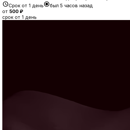
schedule
radio_button_checked
Срок от 1 день
был 5 часов назад
от
500 ₽
срок от 1 день