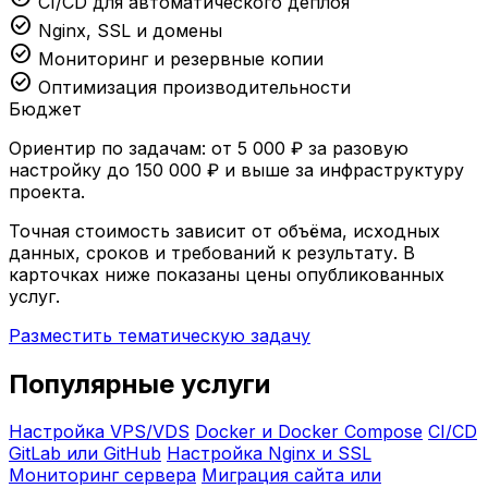
CI/CD для автоматического деплоя
check_circle
Nginx, SSL и домены
check_circle
Мониторинг и резервные копии
check_circle
Оптимизация производительности
Бюджет
Ориентир по задачам: от 5 000 ₽ за разовую
настройку до 150 000 ₽ и выше за инфраструктуру
проекта.
Точная стоимость зависит от объёма, исходных
данных, сроков и требований к результату. В
карточках ниже показаны цены опубликованных
услуг.
Разместить тематическую задачу
Популярные услуги
Настройка VPS/VDS
Docker и Docker Compose
CI/CD
GitLab или GitHub
Настройка Nginx и SSL
Мониторинг сервера
Миграция сайта или