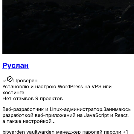
Руслан
verified
✓
Проверен
Установлю и настрою WordPress на VPS или
хостинге
Нет отзывов
9 проектов
Веб-разработчик и Linux-администратор.Занимаюсь
разработкой веб-приложений на JavaScript и React,
а также настройкой…
bitwarden
vaultwarden
менеджер паролей
пароли
+1