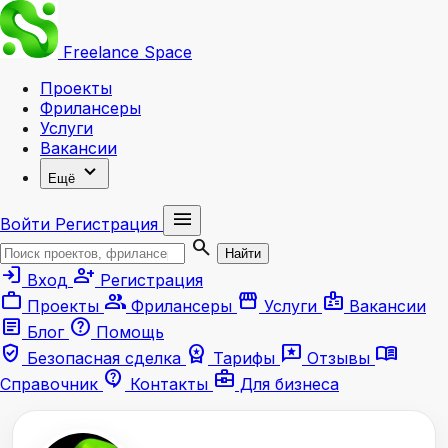
Freelance
Space
Проекты
Фрилансеры
Услуги
Вакансии
expand_more
Ещё
menu
Войти
Регистрация
search
Найти
login
person_add
Вход
Регистрация
work
group
storefront
badge
Проекты
Фрилансеры
Услуги
Вакансии
article
help
Блог
Помощь
verified_user
workspace_premium
reviews
menu_book
Безопасная сделка
Тарифы
Отзывы
contact_support
business_center
Справочник
Контакты
Для бизнеса