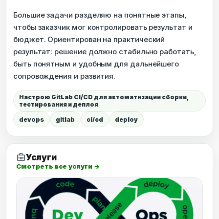
Большие задачи разделяю на понятные этапы,
чтобы заказчик мог контролировать результат и
бюджет. Ориентирован на практический
результат: решение должно стабильно работать,
быть понятным и удобным для дальнейшего
сопровождения и развития.
Настрою GitLab CI/CD для автоматизации сборки,
тестирования и деплоя
devops
gitlab
ci/cd
deploy
business_center
Услуги
Смотреть все услуги →