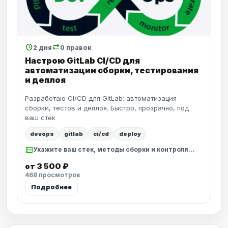
schedule
sync_alt
2 дня
0 правок
Настрою GitLab CI/CD для
автоматизации сборки, тестирования
и деплоя
Разработаю CI/CD для GitLab: автоматизация
сборки, тестов и деплоя. Быстро, прозрачно, под
ваш стек
devops
gitlab
ci/cd
deploy
fact_check
Укажите ваш стек, методы сборки и контроля…
от 3 500 ₽
468 просмотров
Подробнее