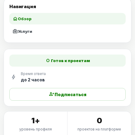
Навигация
home
Обзор
business_center
Услуги
fiber_manual_record
Готов к проектам
Время ответа
bolt
до 2 часов
person_add
Подписаться
1+
0
уровень профиля
проектов на платформе