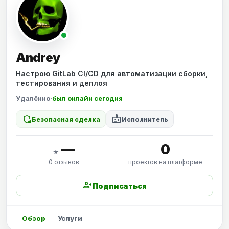
Andrey
Настрою GitLab CI/CD для автоматизации сборки,
тестирования и деплоя
Удалённо
·
был онлайн сегодня
shield_locked
badge
Безопасная сделка
Исполнитель
—
0
★
0 отзывов
проектов на платформе
person_add
Подписаться
Обзор
Услуги