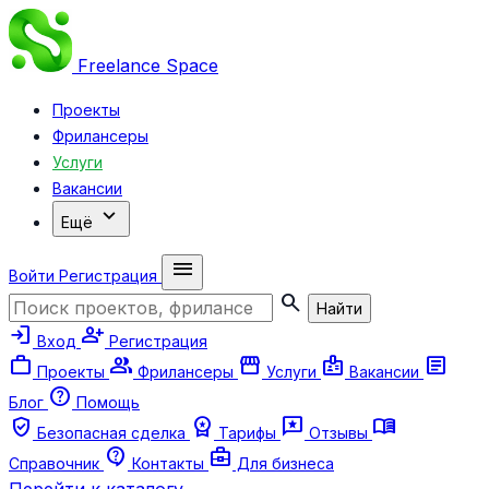
Freelance
Space
Проекты
Фрилансеры
Услуги
Вакансии
expand_more
Ещё
menu
Войти
Регистрация
search
Найти
login
person_add
Вход
Регистрация
work
group
storefront
badge
article
Проекты
Фрилансеры
Услуги
Вакансии
help
Блог
Помощь
verified_user
workspace_premium
reviews
menu_book
Безопасная сделка
Тарифы
Отзывы
contact_support
business_center
Справочник
Контакты
Для бизнеса