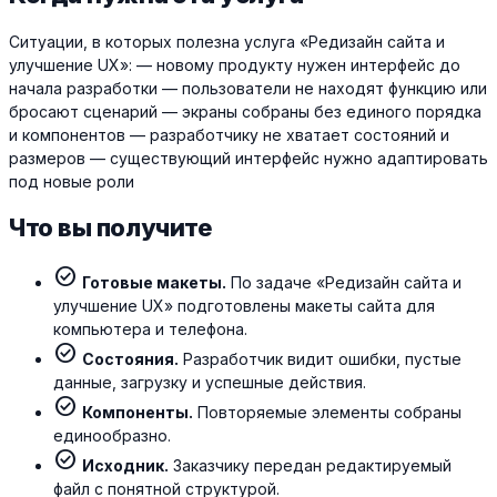
Ситуации, в которых полезна услуга «Редизайн сайта и
улучшение UX»: — новому продукту нужен интерфейс до
начала разработки — пользователи не находят функцию или
бросают сценарий — экраны собраны без единого порядка
и компонентов — разработчику не хватает состояний и
размеров — существующий интерфейс нужно адаптировать
под новые роли
Что вы получите
check_circle
Готовые макеты.
По задаче «Редизайн сайта и
улучшение UX» подготовлены макеты сайта для
компьютера и телефона.
check_circle
Состояния.
Разработчик видит ошибки, пустые
данные, загрузку и успешные действия.
check_circle
Компоненты.
Повторяемые элементы собраны
единообразно.
check_circle
Исходник.
Заказчику передан редактируемый
файл с понятной структурой.