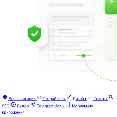
grid_view
code
brush
article
search
Все категории
Разработка
Дизайн
Тексты
play_circle
near_me
smartphone
SEO
Видео
Telegram-боты
Мобильные
приложения