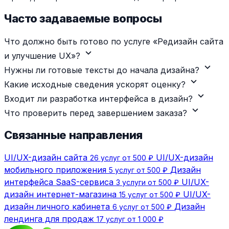
Часто задаваемые вопросы
Что должно быть готово по услуге «Редизайн сайта
expand_more
и улучшение UX»?
expand_more
Нужны ли готовые тексты до начала дизайна?
expand_more
Какие исходные сведения ускорят оценку?
expand_more
Входит ли разработка интерфейса в дизайн?
expand_more
Что проверить перед завершением заказа?
Связанные направления
UI/UX-дизайн сайта
UI/UX-дизайн
26 услуг от 500 ₽
мобильного приложения
Дизайн
5 услуг от 500 ₽
интерфейса SaaS-сервиса
UI/UX-
3 услуги от 500 ₽
дизайн интернет-магазина
UI/UX-
15 услуг от 500 ₽
дизайн личного кабинета
Дизайн
6 услуг от 500 ₽
лендинга для продаж
17 услуг от 1 000 ₽