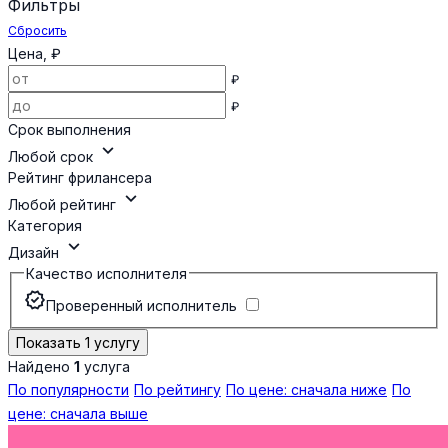
Фильтры
Сбросить
Цена, ₽
₽
₽
Срок выполнения
expand_more
Любой срок
Рейтинг фрилансера
expand_more
Любой рейтинг
Категория
expand_more
Дизайн
Качество исполнителя
verified
Проверенный исполнитель
Показать 1 услугу
Найдено
1
услуга
По популярности
По рейтингу
По цене: сначала ниже
По
цене: сначала выше