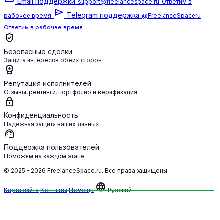
Email поддержки
support@freelancespace.ru
Ответим в
send
Telegram поддержка
рабочее время
@FreelanceSpaceru
Ответим в рабочее время
verified_user
Безопасные сделки
Защита интересов обеих сторон
workspace_premium
Репутация исполнителей
Отзывы, рейтинги, портфолио и верификация
lock
Конфиденциальность
Надёжная защита ваших данных
support_agent
Поддержка пользователей
Поможем на каждом этапе
© 2025 - 2026 FreelanceSpace.ru. Все права защищены.
language
Карта сайта
Контакты
Помощь
Русский