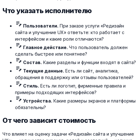
Что указать исполнителю
edit_note
Пользователи.
При заказе услуги «Редизайн
сайта и улучшение UX» ответьте: кто работает с
интерфейсом и какие роли отличаются?
edit_note
Главное действие.
Что пользователь должен
сделать быстрее или понятнее?
edit_note
Состав.
Какие разделы и функции входят в сайта?
edit_note
Текущие данные.
Есть ли сайт, аналитика,
обращения в поддержку или отзывы пользователей?
edit_note
Стиль.
Есть ли логотип, фирменные правила и
примеры подходящих интерфейсов?
edit_note
Устройства.
Какие размеры экранов и платформы
обязательны?
От чего зависит стоимость
Что влияет на оценку задачи «Редизайн сайта и улучшение