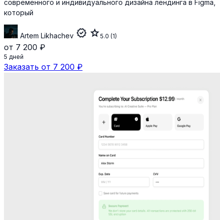
современного и индивидуального дизайна лендинга в Figma,
который
verified
star
Artem Likhachev
5.0
(1)
от 7 200 ₽
5 дней
Заказать от 7 200 ₽