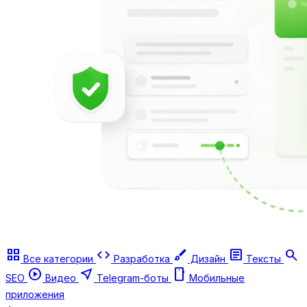
grid_view
code
brush
article
search
Все категории
Разработка
Дизайн
Тексты
play_circle
near_me
smartphone
SEO
Видео
Telegram-боты
Мобильные
приложения