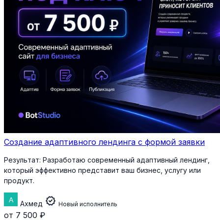
Создание адаптивного лендинга с формой заявки
Результат:
Разработаю современный адаптивный лендинг,
который эффективно представит ваш бизнес, услугу или
продукт.
verified
Ахмед
Новый исполнитель
от 7 500 ₽