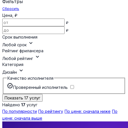
Фильтры
Сбросить
Цена, ₽
₽
₽
Срок выполнения
expand_more
Любой срок
Рейтинг фрилансера
expand_more
Любой рейтинг
Категория
expand_more
Дизайн
Качество исполнителя
verified
Проверенный исполнитель
Показать 17 услуг
Найдено
17
услуг
По популярности
По рейтингу
По цене: сначала ниже
По
цене: сначала выше