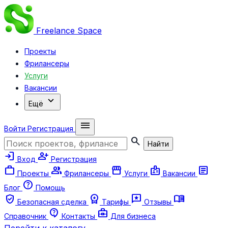
Freelance
Space
Проекты
Фрилансеры
Услуги
Вакансии
expand_more
Ещё
menu
Войти
Регистрация
search
Найти
login
person_add
Вход
Регистрация
work
group
storefront
badge
article
Проекты
Фрилансеры
Услуги
Вакансии
help
Блог
Помощь
verified_user
workspace_premium
reviews
menu_book
Безопасная сделка
Тарифы
Отзывы
contact_support
business_center
Справочник
Контакты
Для бизнеса