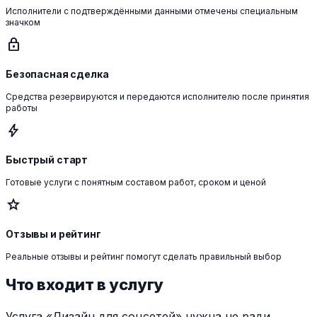
Исполнители с подтверждёнными данными отмечены специальным
значком
lock
Безопасная сделка
Средства резервируются и передаются исполнителю после принятия
работы
bolt
Быстрый старт
Готовые услуги с понятным составом работ, сроком и ценой
star
Отзывы и рейтинг
Реальные отзывы и рейтинг помогут сделать правильный выбор
Что входит в услугу
Услуга «Дизайн для соцсетей» нужна не ради