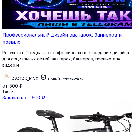
Профессиональный дизайн аватарок, баннеров и
превью
Результат:
Предлагаю профессиональное создание дизайна
для социальных сетей: аватарок, баннеров, превью для
видео и
verified
AVATAR_KING
Новый исполнитель
от 500 ₽
1 день
Заказать от 500 ₽