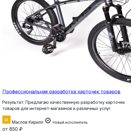
Профессиональная разработка карточек товаров
Результат:
Предлагаю качественную разработку карточек
товаров для интернет-магазинов и различных услуг.
verified
Маслов Кирилл
Новый исполнитель
от 850 ₽