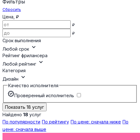
Фильтры
Сбросить
Цена, ₽
₽
₽
Срок выполнения
expand_more
Любой срок
Рейтинг фрилансера
expand_more
Любой рейтинг
Категория
expand_more
Дизайн
Качество исполнителя
verified
Проверенный исполнитель
Показать 18 услуг
Найдено
18
услуг
По популярности
По рейтингу
По цене: сначала ниже
По
цене: сначала выше