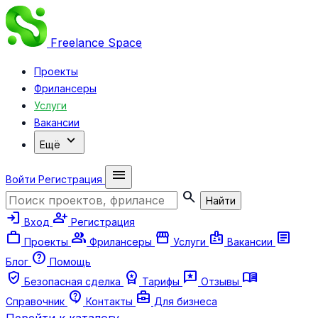
Freelance
Space
Проекты
Фрилансеры
Услуги
Вакансии
expand_more
Ещё
menu
Войти
Регистрация
search
Найти
login
person_add
Вход
Регистрация
work
group
storefront
badge
article
Проекты
Фрилансеры
Услуги
Вакансии
help
Блог
Помощь
verified_user
workspace_premium
reviews
menu_book
Безопасная сделка
Тарифы
Отзывы
contact_support
business_center
Справочник
Контакты
Для бизнеса