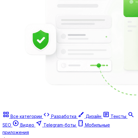
grid_view
code
brush
article
search
Все категории
Разработка
Дизайн
Тексты
play_circle
near_me
smartphone
SEO
Видео
Telegram-боты
Мобильные
приложения