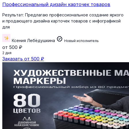
Профессиональный дизайн карточек товаров
Результат:
Предлагаю профессиональное создание яркого
и продающего дизайна карточек товаров с инфографикой
для
verified
Ксения Лебёдушкина
Новый исполнитель
от 500 ₽
2 дня
Заказать от 500 ₽