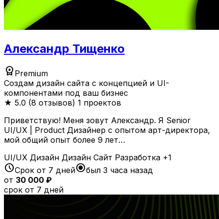
Александр Тищенко
workspace_premium
Premium
Создам дизайн сайта с концепцией и UI-
компонентами под ваш бизнес
★
5.0 (8 отзывов)
1 проектов
Приветствую! Меня зовут Александр. Я Senior
UI/UX | Product Дизайнер с опытом арт-директора,
мой общий опыт более 9 лет…
UI/UX Дизайн
Дизайн
Сайт
Разработка
+1
schedule
radio_button_checked
Срок от 7 дней
был 3 часа назад
от
30 000 ₽
срок от 7 дней