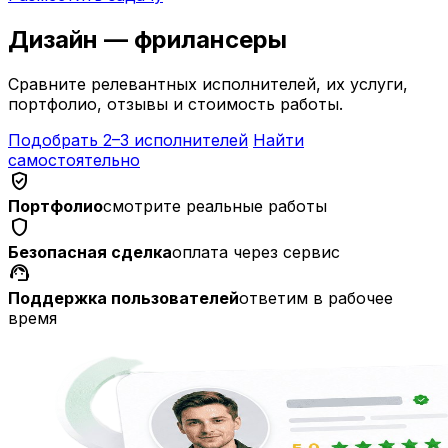
Дизайн — фрилансеры
Сравните релевантных исполнителей, их услуги,
портфолио, отзывы и стоимость работы.
Подобрать 2–3 исполнителей
Найти
самостоятельно
verified_user
Портфолио
смотрите реальные работы
shield
Безопасная сделка
оплата через сервис
support_agent
Поддержка пользователей
ответим в рабочее
время