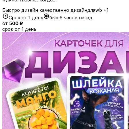
Быстро
дизайн
качественно
дизайндляwb
+1
schedule
radio_button_checked
Срок от 1 день
был 6 часов назад
от
500 ₽
срок от 1 день