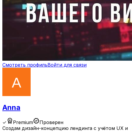
Смотреть профиль
Войти для связи
Anna
workspace_premium
verified
✓
Premium
Проверен
Создам дизайн-концепцию лендинга с учётом UX и