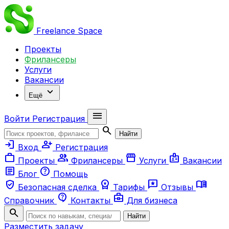
Freelance
Space
Проекты
Фрилансеры
Услуги
Вакансии
expand_more
Ещё
menu
Войти
Регистрация
search
Найти
login
person_add
Вход
Регистрация
work
group
storefront
badge
Проекты
Фрилансеры
Услуги
Вакансии
article
help
Блог
Помощь
verified_user
workspace_premium
reviews
menu_book
Безопасная сделка
Тарифы
Отзывы
contact_support
business_center
Справочник
Контакты
Для бизнеса
search
Найти
Разместить задачу