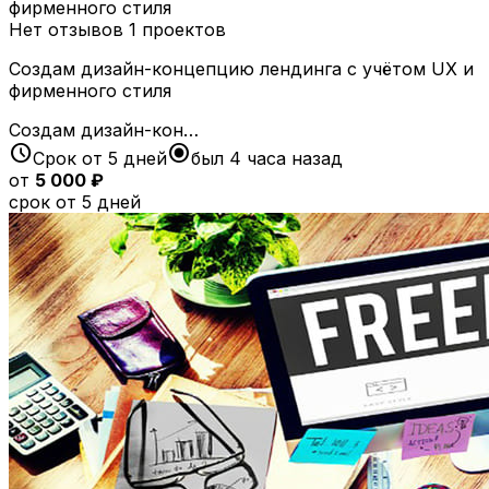
фирменного стиля
Нет отзывов
1 проектов
Создам дизайн-концепцию лендинга с учётом UX и
фирменного стиля
Создам дизайн-кон…
schedule
radio_button_checked
Срок от 5 дней
был 4 часа назад
от
5 000 ₽
срок от 5 дней