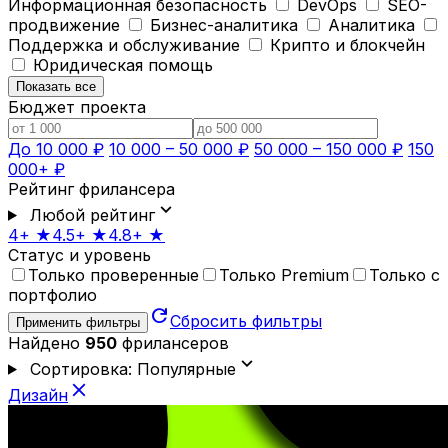
Информационная безопасность
DevOps
SEO-
продвижение
Бизнес-аналитика
Аналитика
Поддержка и обслуживание
Крипто и блокчейн
Юридическая помощь
Показать все
Бюджет проекта
До 10 000 ₽
10 000 – 50 000 ₽
50 000 – 150 000 ₽
150
000+ ₽
Рейтинг фрилансера
expand_more
Любой рейтинг
4+ ★
4.5+ ★
4.8+ ★
Статус и уровень
Только проверенные
Только Premium
Только с
портфолио
refresh
Сбросить фильтры
Применить фильтры
Найдено
950
фрилансеров
expand_more
Сортировка: Популярные
close
Дизайн