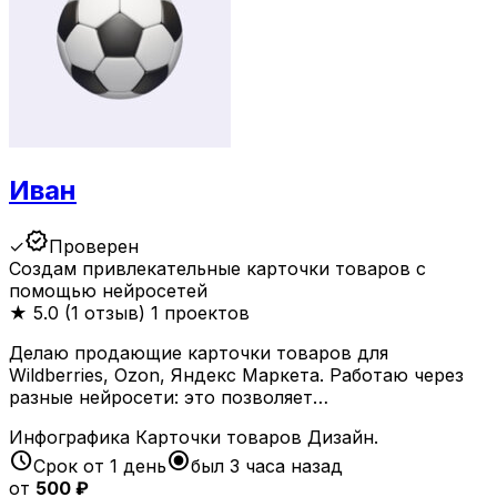
Иван
verified
✓
Проверен
Создам привлекательные карточки товаров с
помощью нейросетей
★
5.0 (1 отзыв)
1 проектов
Делаю продающие карточки товаров для
Wildberries, Ozon, Яндекс Маркета. Работаю через
разные нейросети: это позволяет…
Инфографика
Карточки товаров
Дизайн.
schedule
radio_button_checked
Срок от 1 день
был 3 часа назад
от
500 ₽