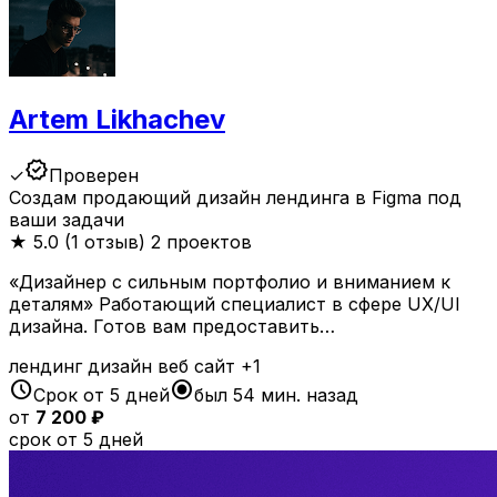
Artem Likhachev
verified
✓
Проверен
Создам продающий дизайн лендинга в Figma под
ваши задачи
★
5.0 (1 отзыв)
2 проектов
«Дизайнер с сильным портфолио и вниманием к
деталям» Работающий специалист в сфере UX/UI
дизайна. Готов вам предоставить…
лендинг
дизайн
веб
сайт
+1
schedule
radio_button_checked
Срок от 5 дней
был 54 мин. назад
от
7 200 ₽
срок от 5 дней