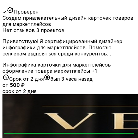
verified
✓
Проверен
Создам привлекательный дизайн карточек товаров
для маркетплейсов
Нет отзывов
3 проектов
Приветствую! Я сертифицированный дизайнер
инфографики для маркетплейсов. Помогаю
селлерам выделяться среди конкурентов…
Инфографика
карточки для маркетплейсов
оформление товара
маркетплейсы
+1
schedule
radio_button_checked
Срок от 2 дня
был 3 часа назад
от
500 ₽
срок от 2 дня