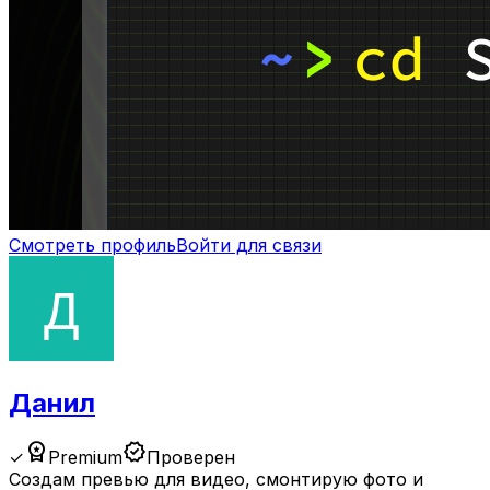
Смотреть профиль
Войти для связи
Данил
workspace_premium
verified
✓
Premium
Проверен
Создам превью для видео, смонтирую фото и