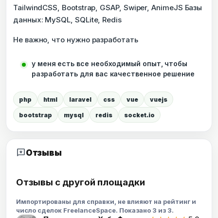
TailwindCSS, Bootstrap, GSAP, Swiper, AnimeJS Базы
данных: MySQL, SQLite, Redis
Не важно, что нужно разработать
у меня есть все необходимый опыт, чтобы
разработать для вас качественное решение
php
html
laravel
css
vue
vuejs
bootstrap
mysql
redis
socket.io
reviews
Отзывы
Отзывы с другой площадки
Импортированы для справки, не влияют на рейтинг и
число сделок FreelanceSpace. Показано 3 из 3.