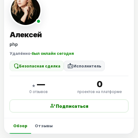
Алексей
php
Удалённо
·
был онлайн сегодня
shield_locked
badge
Безопасная сделка
Исполнитель
—
0
★
0 отзывов
проектов на платформе
person_add
Подписаться
Обзор
Отзывы