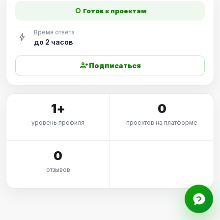
fiber_manual_record
Готов к проектам
Время ответа
bolt
до 2 часов
person_add
Подписаться
1+
0
уровень профиля
проектов на платформе
0
отзывов