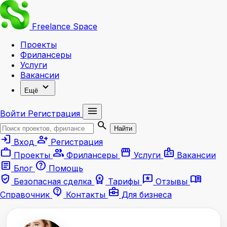
Freelance
Space
Проекты
Фрилансеры
Услуги
Вакансии
expand_more
Ещё
menu
Войти
Регистрация
search
Найти
login
person_add
Вход
Регистрация
work
group
storefront
badge
Проекты
Фрилансеры
Услуги
Вакансии
article
help
Блог
Помощь
verified_user
workspace_premium
reviews
menu_book
Безопасная сделка
Тарифы
Отзывы
contact_support
business_center
Справочник
Контакты
Для бизнеса